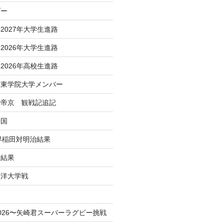
ダー
2027年大学生進路
2026年大学生進路
2026年高校生進路
関東学院大学メンバー
対帝京 観戦記追記
帰国
 早稲田対明治結果
治結果
東洋大学戦
！
026〜矢崎君スーパーラグビー挑戦