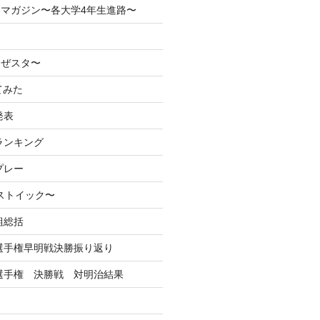
マガジン〜各大学4年生進路〜
なぜスタ〜
てみた
発表
ランキング
プレー
るストイック〜
組総括
学選手権早明戦決勝振り返り
学選手権 決勝戦 対明治結果