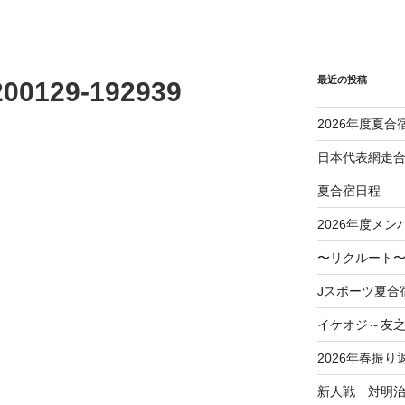
最近の投稿
200129-192939
2026年度夏合
日本代表網走
夏合宿日程
2026年度メン
〜リクルート〜
Jスポーツ夏合
イケオジ～友
2026年春振り
新人戦 対明