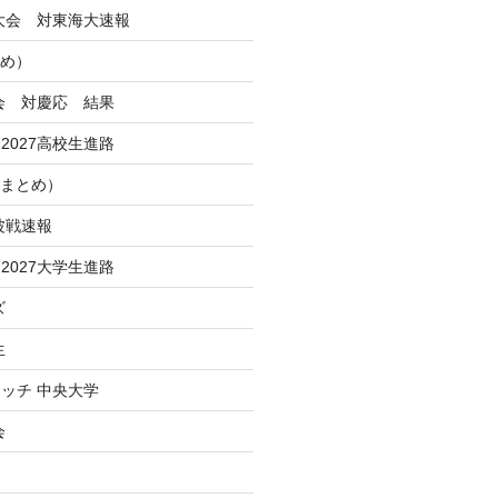
季大会 対東海大速報
とめ）
大会 対慶応 結果
2027高校生進路
Iまとめ）
波戦速報
2027大学生進路
ズ
生
ッチ 中央大学
会