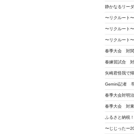
静かなるリー
〜リクルート〜
〜リクルート〜
〜リクルート〜
春季大会 対
春練習試合 
矢崎君怪我で
Gemini記者
春季大会対明
春季大会 対
ふるさと納税
〜じじったー2