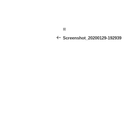
投
前
前
稿
の
Screenshot_20200129-192939
投
ナ
稿
ビ
ゲ
ー
シ
ョ
ン