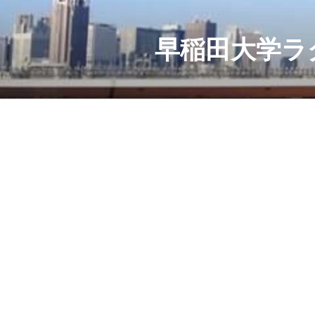
コ
ン
テ
早稲田大学ラ
ン
ツ
へ
ス
キ
ッ
プ