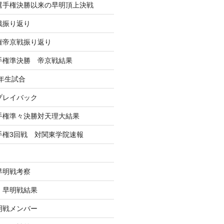
学選手権決勝以来の早明頂上決戦
戦振り返り
手権帝京戦振り返り
選手権準決勝 帝京戦結果
年生試合
戦プレイバック
選手権準々決勝対天理大結果
選手権3回戦 対関東学院速報
早明戦考察
戦 早明戦結果
早明戦メンバー