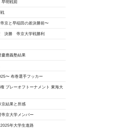
 早明戦前
混戦
掲】帝京と早稲田の差決勝前〜
権 決勝 帝京大学戦勝利
戦対慶應義塾結果
況
025〜 布巻選手フッカー
権 プレーオフトーナメント 東海大
 帝京結果と所感
 対帝京大学メンバー
2025年大学生進路