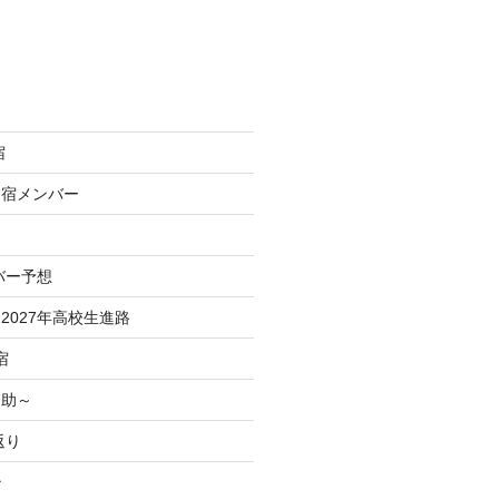
宿
合宿メンバー
バー予想
2027年高校生進路
宿
之助～
返り
治