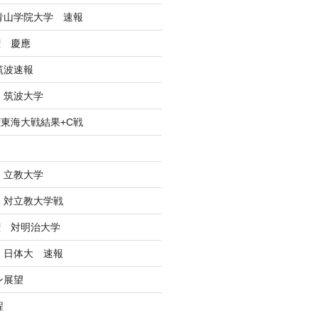
戦青山学院大学 速報
権 慶應
筑波速報
 筑波大学
東海大戦結果+C戦
ン
 立教大学
戦 対立教大学戦
権 対明治大学
戦 日体大 速報
ン展望
程