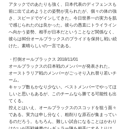
アタックでのあたりも強く、日本代表のディフェンスも
前に出て止めようとの姿勢が見られたが、個々の体の強
さ、スピードでゲインしてきた。今日世界一の実力を肌
で感じられたのは良かった。彼らの愚直にトライライン
へ向かう姿勢、相手が日本だということなど関係なく、
彼らは80分オールブラックスのプライドを保持し戦い続
けた。素晴らしいの一言である。
・打倒オールブラックス 2018/11/01
オールブラックスの日本戦のメンバーが発表された。
オーストラリア戦のメンバーがごっそり入れ替り若いチ
ーム。
キャップ数もかなり少ない。ベストメンバーでやってほ
しいと思いもあるが、このチームなら勝てる可能性も出
てくる。
控えとはいえ、オールブラックスのスコッドを狙う面々
である。実力は申し分なく、粗削りな原石が集まってい
るのだろう。もちろん、難しい試合になることはかわり
はないが百戦練磨のレギュラー陣を相手にするよりは、