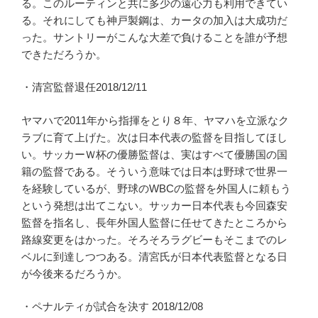
る。このルーティンと共に多少の遠心力も利用できてい
る。それにしても神戸製鋼は、カータの加入は大成功だ
った。サントリーがこんな大差で負けることを誰が予想
できただろうか。
・清宮監督退任2018/12/11
ヤマハで2011年から指揮をとり８年、ヤマハを立派なク
ラブに育て上げた。次は日本代表の監督を目指してほし
い。サッカーＷ杯の優勝監督は、実はすべて優勝国の国
籍の監督である。そういう意味では日本は野球で世界一
を経験しているが、野球のWBCの監督を外国人に頼もう
という発想は出てこない。サッカー日本代表も今回森安
監督を指名し、長年外国人監督に任せてきたところから
路線変更をはかった。そろそろラグビーもそこまでのレ
ベルに到達しつつある。清宮氏が日本代表監督となる日
が今後来るだろうか。
・ペナルティが試合を決す 2018/12/08