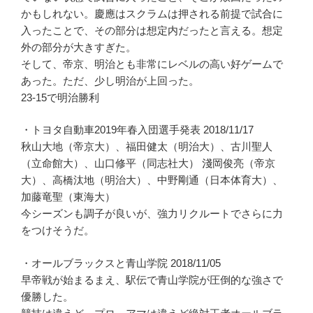
かもしれない。慶應はスクラムは押される前提で試合に
入ったことで、その部分は想定内だったと言える。想定
外の部分が大きすぎた。
そして、帝京、明治とも非常にレベルの高い好ゲームで
あった。ただ、少し明治が上回った。
23-15で明治勝利
・トヨタ自動車2019年春入団選手発表 2018/11/17
秋山大地（帝京大）、福田健太（明治大）、古川聖人
（立命館大）、山口修平（同志社大） 淺岡俊亮（帝京
大）、高橋汰地（明治大）、中野剛通（日本体育大）、
加藤竜聖（東海大）
今シーズンも調子が良いが、強力リクルートでさらに力
をつけそうだ。
・オールブラックスと青山学院 2018/11/05
早帝戦が始まるまえ、駅伝で青山学院が圧倒的な強さで
優勝した。