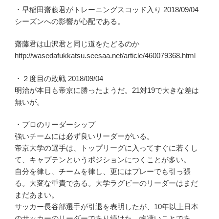
・早稲田齋藤君がトレーニングスコッド入り 2018/09/04
シーズンへの影響が心配である。
齋藤君は山沢君と同じ道をたどるのか
http://wasedafukkatsu.seesaa.net/article/460079368.html
・２度目の敗戦 2018/09/04
明治が本日も帝京に勝ったようだ。21対19で大きな差は
無いが。
・プロのリーダーシップ
強いチームには必ず良いリーダーがいる。
帝京大学の選手は、トップリーグに入ってすぐに若くし
て、キャプテンというポジションにつくことが多い。
自分を律し、チームを律し、更にはプレーでも引っ張
る。大変な重責である。大学ラグビーのリーダーはまだ
まだあまい。
サッカー長谷部選手が引退を表明したが、10年以上日本
のサッカーのリーダーであり続けた。物凄いことであ