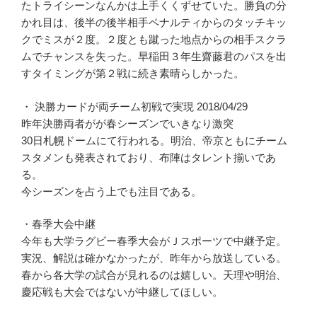
たトライシーンなんかは上手くくずせていた。勝負の分
かれ目は、後半の後半相手ペナルティからのタッチキッ
クでミスが２度。２度とも蹴った地点からの相手スクラ
ムでチャンスを失った。早稲田３年生齋藤君のパスを出
すタイミングが第２戦に続き素晴らしかった。
・ 決勝カードが両チーム初戦で実現 2018/04/29
昨年決勝両者がが春シーズンでいきなり激突
30日札幌ドームにて行われる。明治、帝京ともにチーム
スタメンも発表されており、布陣はタレント揃いであ
る。
今シーズンを占う上でも注目である。
・春季大会中継
今年も大学ラグビー春季大会がＪスポーツで中継予定。
実況、解説は確かなかったが、昨年から放送している。
春から各大学の試合が見れるのは嬉しい。天理や明治、
慶応戦も大会ではないが中継してほしい。