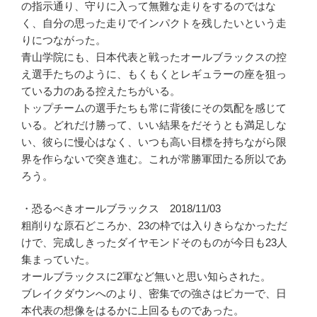
の指示通り、守りに入って無難な走りをするのではな
く、自分の思った走りでインパクトを残したいという走
りにつながった。
青山学院にも、日本代表と戦ったオールブラックスの控
え選手たちのように、もくもくとレギュラーの座を狙っ
ている力のある控えたちがいる。
トップチームの選手たちも常に背後にその気配を感じて
いる。どれだけ勝って、いい結果をだそうとも満足しな
い、彼らに慢心はなく、いつも高い目標を持ちながら限
界を作らないで突き進む。これが常勝軍団たる所以であ
ろう。
・恐るべきオールブラックス 2018/11/03
粗削りな原石どころか、23の枠では入りきらなかっただ
けで、完成しきったダイヤモンドそのものが今日も23人
集まっていた。
オールブラックスに2軍など無いと思い知らされた。
ブレイクダウンへのより、密集での強さはピカ一で、日
本代表の想像をはるかに上回るものであった。