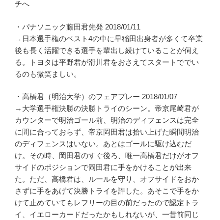
チへ
・パナソニック藤田君先発 2018/01/11
→日本選手権のベスト4の中に早稲田出身者が多くて卒業
後も長く活躍できる選手を輩出し続けていることが伺え
る。トヨタは平野君が滑川君をおさえてスタートででい
るのも微笑ましい。
・高橋君（明治大学）のフェアプレー 2018/01/07
→大学選手権決勝の決勝トライのシーン。帝京尾崎君が
カウンターで明治ゴール前、明治のディフェンスは完全
に間に合っておらず、帝京岡田君は拾い上げた瞬間明治
のディフェンスはいない。あとはゴールに駆け込むだ
け。その時、岡田君のすぐ後ろ、唯一高橋君だけがオフ
サイドのポジションで岡田君に手をかけることが出来
た。ただ、高橋君は、ルールを守り、オフサイドをおか
さずに手をあげて決勝トライを許した。あそこで手をか
けて止めていてもレフリーの目の前だったので認定トラ
イ、イエローカードだったかもしれないが、一昔前同じ