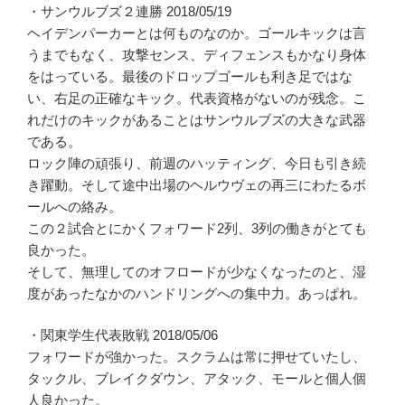
・サンウルブズ２連勝 2018/05/19
ヘイデンパーカーとは何ものなのか。ゴールキックは言
うまでもなく、攻撃センス、ディフェンスもかなり身体
をはっている。最後のドロップゴールも利き足ではな
い、右足の正確なキック。代表資格がないのが残念。こ
れだけのキックがあることはサンウルブズの大きな武器
である。
ロック陣の頑張り、前週のハッティング、今日も引き続
き躍動。そして途中出場のヘルウヴェの再三にわたるボ
ールへの絡み。
この２試合とにかくフォワード2列、3列の働きがとても
良かった。
そして、無理してのオフロードが少なくなったのと、湿
度があったなかのハンドリングへの集中力。あっぱれ。
・関東学生代表敗戦 2018/05/06
フォワードが強かった。スクラムは常に押せていたし、
タックル、ブレイクダウン、アタック、モールと個人個
人良かった。