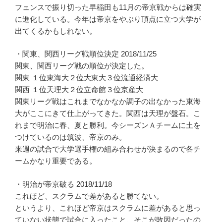
フェンスで振り切った早稲田も11月の帝京戦からは確実
に進化している。今年は帝京をやぶり頂点に立つ大学が
出てくるかもしれない。
・関東、関西リーグ戦順位決定 2018/11/25
関東、関西リーグ戦の順位が決定した。
関東 １位東海大２位大東大３位流通経済大
関西 １位天理大２位立命館３位京産大
関東リーグ戦はこれまでなかなか調子の出なかった東海
大がここにきて仕上がってきた。関西は天理が盤石。こ
れまで明治に春、夏と勝利。今シーズンＡチームに土を
つけているのは筑波、帝京のみ。
来週の試合で大学選手権の組み合わせが決まるので各チ
ームかなり重要である。
・明治が帝京破る 2018/11/18
これほど、スクラムで差があると勝てない。
というより、これほど帝京はスクラムに差があると思っ
ていない状態で試合に入ったこと、そこが敗因だったの