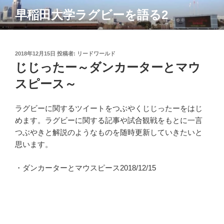
コ
早稲田大学ラグビーを語る2
ン
テ
ン
ツ
投
2018年12月15日
投稿者:
リードワールド
稿
じじったー～ダンカーターとマウ
へ
日:
ス
スピース～
キ
ッ
ラグビーに関するツイートをつぶやくじじったーをはじ
プ
めます。ラグビーに関する記事や試合観戦をもとに一言
つぶやきと解説のようなものを随時更新していきたいと
思います。
・ダンカーターとマウスピース2018/12/15