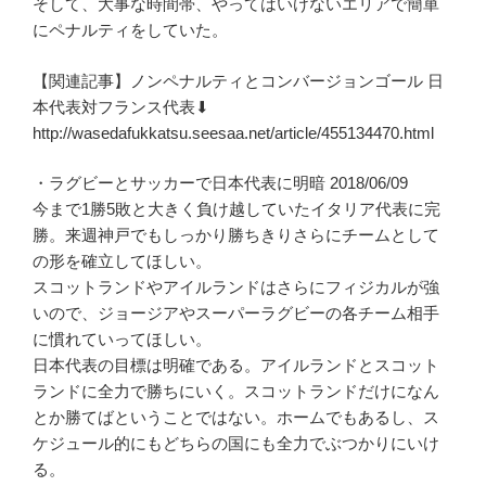
そして、大事な時間帯、やってはいけないエリアで簡単
にペナルティをしていた。
【関連記事】ノンペナルティとコンバージョンゴール 日
本代表対フランス代表⬇
http://wasedafukkatsu.seesaa.net/article/455134470.html
・ラグビーとサッカーで日本代表に明暗 2018/06/09
今まで1勝5敗と大きく負け越していたイタリア代表に完
勝。来週神戸でもしっかり勝ちきりさらにチームとして
の形を確立してほしい。
スコットランドやアイルランドはさらにフィジカルが強
いので、ジョージアやスーパーラグビーの各チーム相手
に慣れていってほしい。
日本代表の目標は明確である。アイルランドとスコット
ランドに全力で勝ちにいく。スコットランドだけになん
とか勝てばということではない。ホームでもあるし、ス
ケジュール的にもどちらの国にも全力でぶつかりにいけ
る。