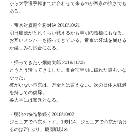
から大学選手権までに合わせて来るのが帝京の強さでも
ある。
・帝京対慶應全勝対決 2018/10/21
明日慶應がとれくらい戦えるかも早明の指標にもなる。
お互いメンバーも揃ってきている。帝京の牙城を崩せる
か楽しみな試合になる。
・帰ってきた小畑健太郎 2018/10/05
とうとう帰ってきました。夏合宿早明に破れた際もいな
かった。
彼がいない帝京は、万全とは言えない。次の日体大戦満
を持しての復帰。
各大学には驚異となる。
・明治の快進撃続く2018/10/02
ジュニアで帝京を下す。19対14。ジュニアで帝京が負け
るのは7年ぶり。慶應戦以来