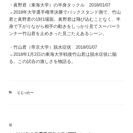
・眞野君（東海大学）の半身タックル 2018/01/07
→2018年大学選手権準決勝でバックスタンド側で、竹山
君と眞野君の1対1場面。眞野君は飛び込むことなく、半
身で下がりながら相手の動きをしっかり見てスーパーラ
ンナー竹山君を止めきった見ごたえあるシーン。
・竹山君（帝京大学）脱水症状 2018/01/07
→2018年1月2日の東海大学戦後竹山君は脱水症状に陥
る。この試合の激しさを物語る。
カ
じじったー
テ
ゴ
リ
ー
投
前
前
稿
の