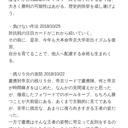
大きく勝利の可能性はあがる。歴史的快挙を成し遂げよ
う。
・負けない作法 2018/10/29
対抗戦の注目カードがこれから続いていく。
その前に、是非、今年も大本命帝京大学岩出イズムを復
習。
自分を育てることで、他人へ配慮する余裕も生まれく
る。
・残り５分の攻防 2018/10/22
慶應対帝京の残り５分、帝京リードで慶應陣。何と帝京
が時間稼ぎをはじめた。なんかの見間違えかと思った
が、徹底したフォワードでのボールキープ。もちろん勝
つことが大前提にある。あくまで主観的に見てである
が、非常に残念な、あまりに後ろ向きすぎる王者の姿だ
った。
一方で慶應はそんな王者の姿勢に苛立って反則をするの