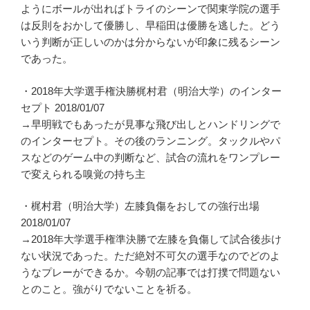
ようにボールが出ればトライのシーンで関東学院の選手
は反則をおかして優勝し、早稲田は優勝を逃した。どう
いう判断が正しいのかは分からないが印象に残るシーン
であった。
・2018年大学選手権決勝梶村君（明治大学）のインター
セプト 2018/01/07
→早明戦でもあったが見事な飛び出しとハンドリングで
のインターセプト。その後のランニング。タックルやパ
スなどのゲーム中の判断など、試合の流れをワンプレー
で変えられる嗅覚の持ち主
・梶村君（明治大学）左膝負傷をおしての強行出場
2018/01/07
→2018年大学選手権準決勝で左膝を負傷して試合後歩け
ない状況であった。ただ絶対不可欠の選手なのでどのよ
うなプレーができるか。今朝の記事では打撲で問題ない
とのこと。強がりでないことを祈る。