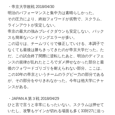
・帝京大学敗戦 2018/04/30
明治のパフォーマンスと集中力は素晴らしかった。
その圧力により、終始フォワードが劣勢で、スクラム、
ラインアウトが安定しない。
帝京の最大の強みブレイクダウンも安定しない。バック
スも簡単なハンドリングエラーが多い。
この辺りは、チームづくりで修正していける、本調子で
なくても最後は勝ちきってきたのが帝京大学だった。た
だ、この試合終了間際に逆転したあと、明治のディフェ
ンスの規律が乱れたところでダメ押せなかった部分と最
後のフォワードゴリゴリを耐えられない部分。ここは、
この10年の帝京というチームのラグビー力の部分である
が、その部分をやりきれなかった。今年は他大学にチャ
ンスがある。
・JAPAN A 第３戦 2018/04/29
ひと言で言うと非常にもったいない。スクラムは押せて
いたし、攻撃もゲインが切れる場面も多く33対27に迫っ