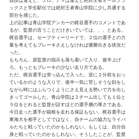
競技は違えど、プロ、アマは違えど絶対王者オールブラ
ックスと学生駅伝では絶対王者青山学院に少し共通する
部分を感じた。
上の記事は青山学院アンカーの梶谷選手のコメントであ
るが、監督の言うことだけきいていては、、、とある。
梶谷選手は、セーフティーリードで、２位の選手との力
量を考えてもブレーキさえしなければ優勝出きる状況だ
った。
もちろん、原監督の指示も落ち着いて入り、後半上げ
ろ。もっともブレーキの少ない走り方である。
ただ、梶谷選手は突っ込んで入った。逆に２分前をおっ
ているかのような入りで、後半一気に苦しそうな顔をし
ながら時にはふらつくようにさえ見える勢いで力を出し
きってゴールした。青山学院は２チーム出しても１位と
５位をとれると監督が話すほどの選手層の厚さである。
今日走った選手が箱根を走れる保証もない。梶谷選手は
東海大を相手としてではなく、自チームの協力なライバ
ルたちと戦っていたのかもしれない。もしくは、自分自
身と戦っていたのかもしれない。そうしたことが、監督