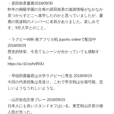
・原田衛君慶應2018/09/30
昨年の桐蔭学園の主将の原田衛君の進路情報がなかなか
見つからずどこへ進学したのかと思っていましたが、慶
應の筑波戦のメンバーに名前がありました。楽しみで
す。9月入学とのこと。
・ラグビーW杯 南アフリカ戦 jsports onlineで配信中
2018/09/29
歴史的快挙。今見てもシーンが分かっていても感動す
る。
https://a.r10.to/hrlR0U
・早稲田齋藤君は大学ラグビーに専念 2018/09/19
今回の代表招集は見送り。これで帝京戦は出場可能。悲
しいようなうれしいような。
・山沢拓也圧巻プレー 2018/09/15
日本人にも良いスタンドオフはいる。東芝戦山沢君の個
人技が光った。