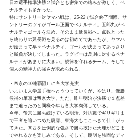
日本選手権準決勝２試合とも密集での絡みが激しく、ペ
ナルティも多かった。
特にサントリー対ヤマハ戦は、25-22で試合終了間際、サ
ントリーのツイがゴール正面でペナルティ。五郎丸がペ
ナルティゴールを決め、そのまま延長戦へ。点数とった
ら終わりの延長戦を見るのは初めてであったが、ヤマハ
が始まって早々ペナルティ、ゴールが決まってあっさり
と勝負が決してしまった。ラグビーは反則に対するペナ
ルティがあまりに大きい。規律を守れるチーム、そして
個人の精神力の強さが求められる。
・帝京の10連覇阻止に各大学充実
いよいよ大学選手権へとうつっていくが、やはり、優勝
候補の筆頭は帝京大学。ただ、昨年明治が決勝で１点差
まで迫ったのと同様今年も各大学肉薄している。
今年、帝京に勝ち続けている明治、対抗戦でギリギリま
で王者を追いつめた慶應、東海大もここへきて仕上がっ
てきた。関西を圧倒的な強さで勝ち抜けた天理がどこま
でやれるかも楽しみである。そして、慶明を強固なディ