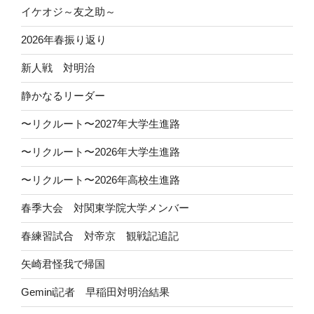
イケオジ～友之助～
2026年春振り返り
新人戦 対明治
静かなるリーダー
〜リクルート〜2027年大学生進路
〜リクルート〜2026年大学生進路
〜リクルート〜2026年高校生進路
春季大会 対関東学院大学メンバー
春練習試合 対帝京 観戦記追記
矢崎君怪我で帰国
Gemini記者 早稲田対明治結果