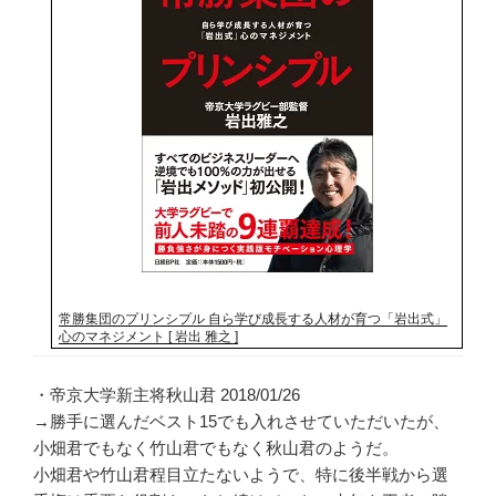
常勝集団のプリンシプル 自ら学び成長する人材が育つ「岩出式」
心のマネジメント [ 岩出 雅之 ]
・帝京大学新主将秋山君 2018/01/26
→勝手に選んだベスト15でも入れさせていただいたが、
小畑君でもなく竹山君でもなく秋山君のようだ。
小畑君や竹山君程目立たないようで、特に後半戦から選