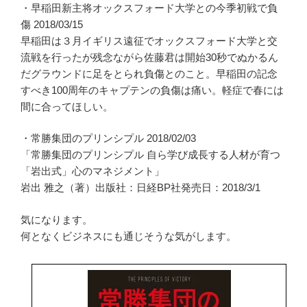
・早稲田新主将オックスフォード大学との今季初戦で負
傷 2018/03/15
早稲田は３月イギリス遠征でオックスフォード大学と交
流戦を行ったが残念ながら佐藤君は開始30秒でぬかるん
だグラウンドに足をとられ負傷とのこと。早稲田の記念
すべき100周年のキャプテンの負傷は痛い。軽症で春には
間に合ってほしい。
・常勝集団のプリンシプル 2018/02/03
「常勝集団のプリンシプル 自ら学び成長する人材が育つ
「岩出式」心のマネジメント」
岩出 雅之（著）出版社：日経BP社発売日：2018/3/1
気になります。
何となくビジネスにも通じそうな気がします。