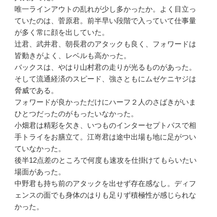
唯一ラインアウトの乱れが少し多かったか。よく目立っ
ていたのは、菅原君。前半早い段階で入っていて仕事量
が多く常に顔を出していた。
辻君、武井君、朝長君のアタックも良く、フォワードは
皆動きがよく、レベルも高かった。
バックスは、やはり山村君の走りが光るものがあった。
そして流通経済のスピード、強さともにムゼケニヤジは
脅威である。
フォワードが良かっただけにハーフ２人のさばきがいま
ひとつだったのがもったいなかった。
小畑君は精彩を欠き、いつものインターセプトパスで相
手トライをお膳立て。江嵜君は途中出場も地に足がつい
ていなかった。
後半12点差のところで何度も速攻を仕掛けてもらいたい
場面があった。
中野君も持ち前のアタックを出せず存在感なし。ディフ
ェンスの面でも身体のはりも足りず積極性が感じられな
かった。