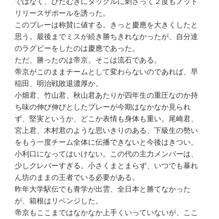
ではなく、ひたむきにタックルに刺さって２度もノット
リリースザボールを誘った。
このプレーは称賛に値する。きっと慶應を大きくしたと
思う。最後までミスが続き勝ちきれなかったが、自分達
のラグビーをしたのは慶應であった。
ただ、勝ったのは帝京。そこは流石である。
帝京がこのままチームとして変わらないのであれば、早
稲田、明治戦敗退濃厚か。
小畑君、竹山君、秋山君あたりが四年生の重圧なのか持
ち味の伸び伸びとしたプレーが今期はなかなか見られ
ず、堅実というか、どこか表情も身体も重い。尾崎君、
宮上君、木村君のような思いきりのある、下級生の勢い
をもう一度チーム全体に伝播できないと今後はきつい。
小利口になってはいけない。この代の主力メンバーは、
少しクレバーすぎる。小さくまとまらず、いつでも暴れ
ん坊のままの王者でいる必要がある。
昨年大学駅伝でも青学が出雲、全日本と勝てなかった
が、箱根はリベンジした。
帝京もここまではなかなか上手くいっていないが、ここ