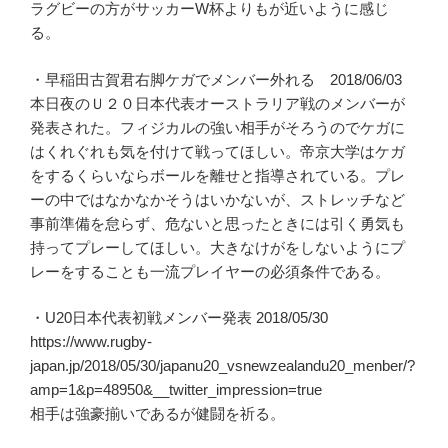
ラグビーの方がサッカーW杯よりもが近いように感じ
る。
・早稲田古賀君右脚ケガでメンバー外れる 2018/06/03
本日夜のＵ２０日本代表オーストラリア戦のメンバーが
発表された。フィジカルの強い相手がそろうのでケガに
はくれぐれも気を付けて戦ってほしい。帝京大学はケガ
をするくらいならボールを離せと指導されている。プレ
ーの中ではなかなかそうはいかないが、ストレッチなど
事前準備を怠らず、危ないと思ったときには引く勇気も
持ってプレーしてほしい。大きなけがをしないようにプ
レーをすることも一流プレイヤーの必須条件である。
・U20日本代表初戦メンバー発表 2018/05/30
https://www.rugby-
japan.jp/2018/05/30/japanu20_vsnewzealandu20_menber/?
amp=1&p=48950&__twitter_impression=true
相手は強豪揃いであるが健闘を祈る。