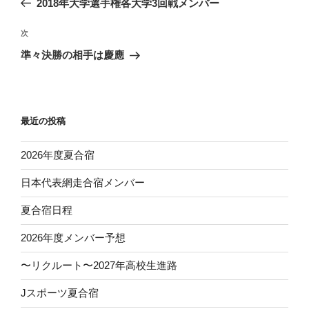
2018年大学選手権各大学3回戦メンバー
ナ
投
ビ
稿
次
次
ゲ
の
準々決勝の相手は慶應
投
ー
稿
シ
ョ
最近の投稿
ン
2026年度夏合宿
日本代表網走合宿メンバー
夏合宿日程
2026年度メンバー予想
〜リクルート〜2027年高校生進路
Jスポーツ夏合宿