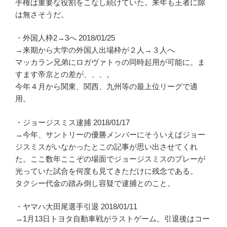
手権は重要な役割をこなし続けていた。来年も王者に隙
は無さそうだ。
・外国人枠2→3へ 2018/01/25
→来期から大学の外国人出場枠が２人→３人へ
マッカラン兄弟にロガヴァトゥの同時起用が可能に。ま
すます帝京との差が、、、。
今年４月から関東、関西、九州等の最上位リーグで適
用。
・ジョージスミス逮捕 2018/01/17
→今年、サントリーの優勝メンバーにそういえばジョー
ジスミスがいなかったとこの記事が思い出させてくれ
た。ここ数年ここぞの場面でジョージスミスのプレーが
光っていた試合を何度も見てきただけに残念である。
タクシー代金の踏み倒し容疑で逮捕とのこと。
・ヤマハ大田尾選手引退 2018/01/11
→1月13日トヨタ自動車戦がラストゲーム。引退後はコー