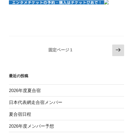
投
次
固定ページ
1
の
稿
ペ
の
ー
ペ
最近の投稿
ジ
ー
ジ
2026年度夏合宿
送
日本代表網走合宿メンバー
り
夏合宿日程
2026年度メンバー予想