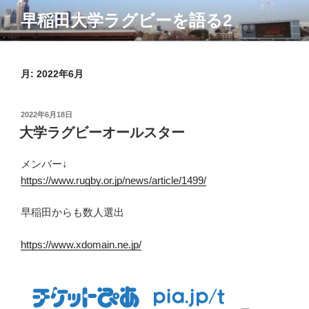
コ
早稲田大学ラグビーを語る2
ン
テ
ン
ツ
月:
2022年6月
へ
ス
投
2022年6月18日
キ
稿
大学ラグビーオールスター
ッ
日:
プ
メンバー↓
https://www.rugby.or.jp/news/article/1499/
早稲田からも数人選出
https://www.xdomain.ne.jp/