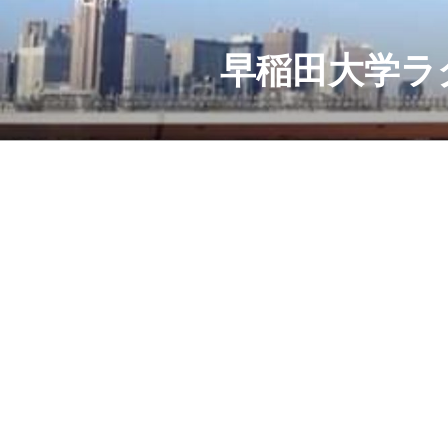
コ
ン
テ
早稲田大学ラ
ン
ツ
へ
ス
キ
ッ
プ