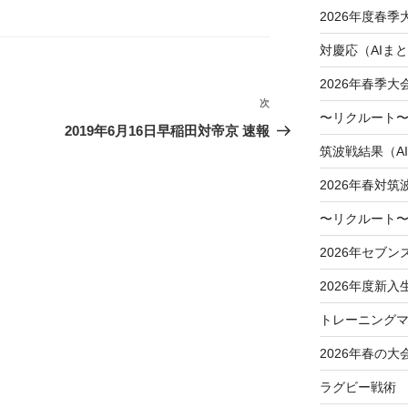
2026年度春
対慶応（AIま
2026年春季
次
次
〜リクルート〜
の
2019年6月16日早稲田対帝京 速報
投
筑波戦結果（A
稿
2026年春対筑
〜リクルート〜
2026年セブン
2026年度新入
トレーニングマ
2026年春の大
ラグビー戦術