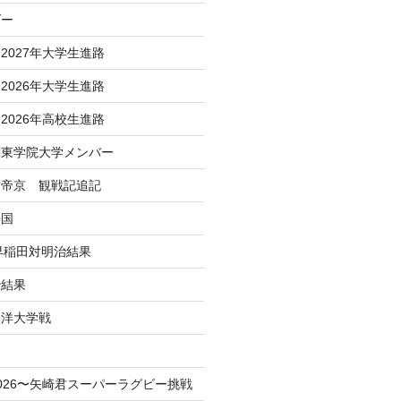
ダー
2027年大学生進路
2026年大学生進路
2026年高校生進路
関東学院大学メンバー
対帝京 観戦記追記
帰国
 早稲田対明治結果
治結果
東洋大学戦
！
026〜矢崎君スーパーラグビー挑戦