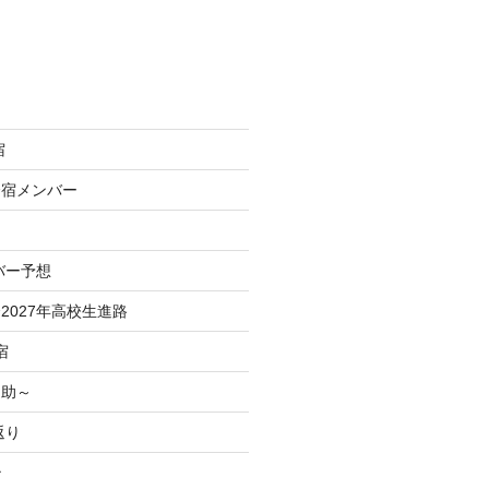
宿
合宿メンバー
バー予想
2027年高校生進路
宿
之助～
返り
治