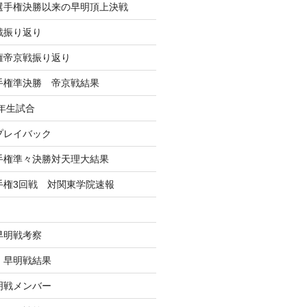
学選手権決勝以来の早明頂上決戦
戦振り返り
手権帝京戦振り返り
選手権準決勝 帝京戦結果
年生試合
戦プレイバック
選手権準々決勝対天理大結果
選手権3回戦 対関東学院速報
早明戦考察
戦 早明戦結果
早明戦メンバー