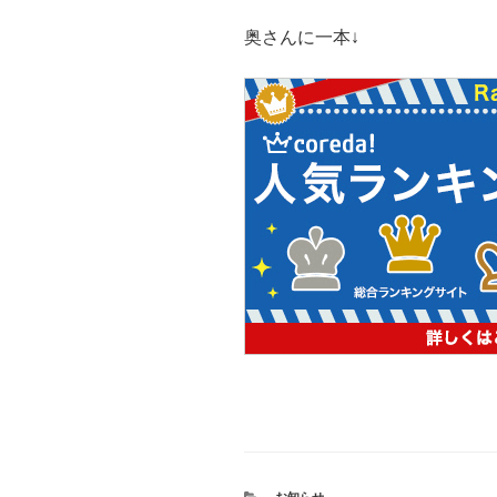
奥さんに一本↓
カ