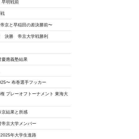
 早明戦前
混戦
掲】帝京と早稲田の差決勝前〜
権 決勝 帝京大学戦勝利
戦対慶應義塾結果
況
025〜 布巻選手フッカー
権 プレーオフトーナメント 東海大
 帝京結果と所感
 対帝京大学メンバー
2025年大学生進路