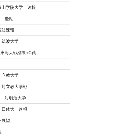
戦青山学院大学 速報
権 慶應
筑波速報
 筑波大学
東海大戦結果+C戦
ン
 立教大学
戦 対立教大学戦
権 対明治大学
戦 日体大 速報
ン展望
程