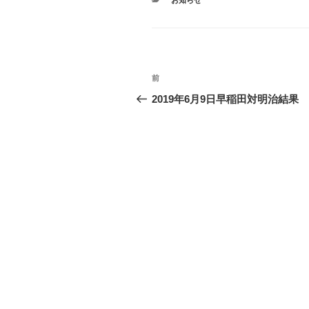
お知らせ
テ
ゴ
リ
ー
投
前
前
稿
の
2019年6月9日早稲田対明治結果
投
ナ
稿
ビ
ゲ
ー
シ
ョ
ン