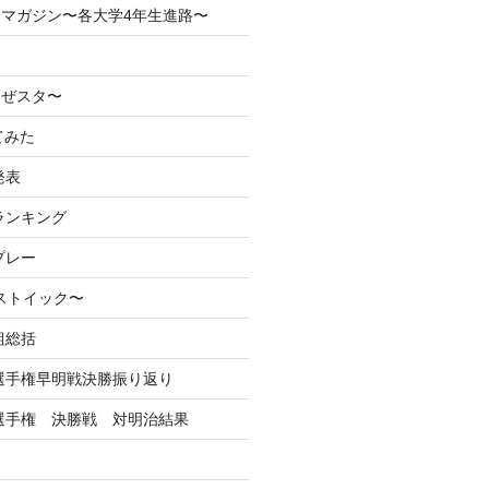
マガジン〜各大学4年生進路〜
なぜスタ〜
てみた
発表
ランキング
プレー
るストイック〜
組総括
学選手権早明戦決勝振り返り
学選手権 決勝戦 対明治結果