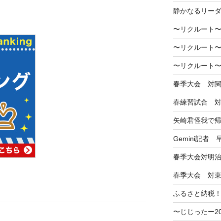
静かなるリー
〜リクルート〜
〜リクルート〜
〜リクルート〜
春季大会 対
春練習試合 
矢崎君怪我で
Gemini記者
春季大会対明
春季大会 対
ふるさと納税
〜じじったー2