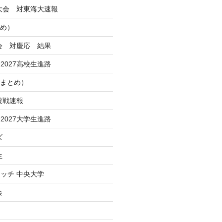
季大会 対東海大速報
とめ）
大会 対慶応 結果
2027高校生進路
Iまとめ）
波戦速報
2027大学生進路
ズ
生
ッチ 中央大学
会