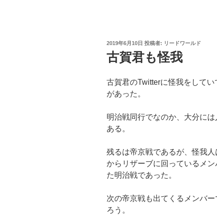
投
2019年6月10日
投稿者:
リードワールド
稿
古賀君も怪我
日:
古賀君のTwitterに怪我をし
があった。
明治戦同行でなのか、大分には
ある。
残るは帝京戦であるが、怪我人
からリザーブに回っているメン
た明治戦であった。
次の帝京戦も出てくるメンバー
ろう。