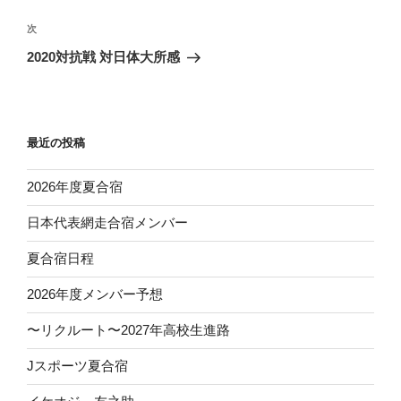
ナ
投
ビ
稿
次
次
ゲ
の
2020対抗戦 対日体大所感
投
ー
稿
シ
ョ
最近の投稿
ン
2026年度夏合宿
日本代表網走合宿メンバー
夏合宿日程
2026年度メンバー予想
〜リクルート〜2027年高校生進路
Jスポーツ夏合宿