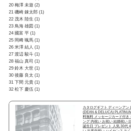
20 梅澤 未遊 (2)
21 磯崎 錬太郎 (1)
22 茂木 陸生 (1)
23 鳥海 雄図 (1)
24 國富 平 (1)
25 岡﨑 颯馬 (1)
26 米澤 結人 (1)
27 渡辺 駿斗 (1)
28 福山 真司 (1)
29 鈴木 大世 (1)
30 後藤 良太 (1)
31 下間 元貴 (1)
32 松下 慶伍 (1)
カタログギフト ディーンアン
(DEAN & DELUCA) PLATI
料無料 メッセージカード付き
ング 内祝い お祝い 結婚祝い 
誕生日 プレゼント 人気 30代 
い 出産内祝い ハイセンス お