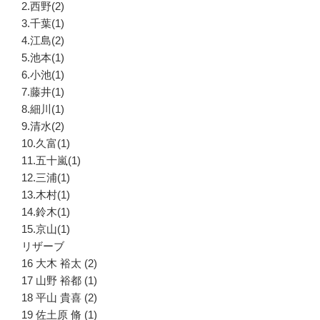
2.西野(2)
3.千葉(1)
4.江島(2)
5.池本(1)
6.小池(1)
7.藤井(1)
8.細川(1)
9.清水(2)
10.久富(1)
11.五十嵐(1)
12.三浦(1)
13.木村(1)
14.鈴木(1)
15.京山(1)
リザーブ
16 大木 裕太 (2)
17 山野 裕都 (1)
18 平山 貴喜 (2)
19 佐土原 脩 (1)