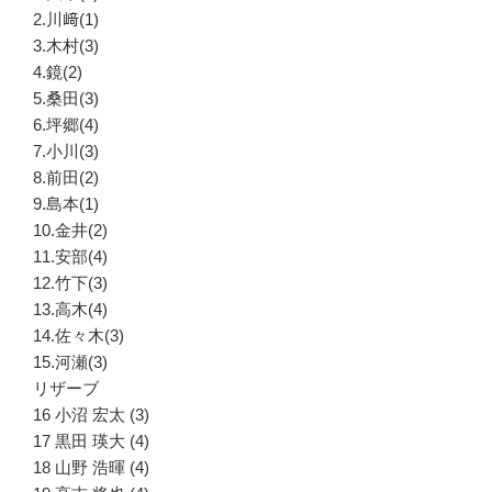
2.川﨑(1)
3.木村(3)
4.鏡(2)
5.桑田(3)
6.坪郷(4)
7.小川(3)
8.前田(2)
9.島本(1)
10.金井(2)
11.安部(4)
12.竹下(3)
13.高木(4)
14.佐々木(3)
15.河瀬(3)
リザーブ
16 小沼 宏太 (3)
17 黒田 瑛大 (4)
18 山野 浩暉 (4)