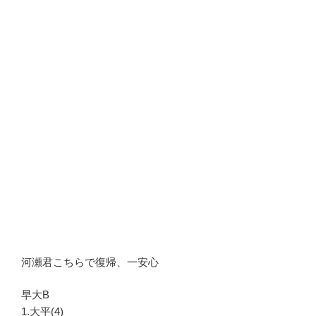
河瀬君こちらで復帰、一安心
早大B
1.大平(4)