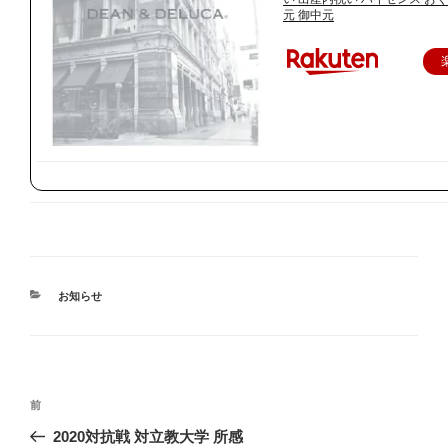
元 御中元
カ
お知らせ
テ
ゴ
リ
ー
投
前
前
稿
の
2020対抗戦 対立教大学 所感