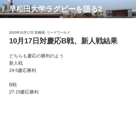
コ
早稲田大学ラグビーを語る2
ン
テ
ン
ツ
投
2020年10月17日
投稿者:
リードワールド
稿
10月17日対慶応B戦、新人戦結果
へ
日:
ス
キ
どちらも慶応の勝利のよう
ッ
新人戦
プ
24-5慶応勝利
B戦
27-19慶応勝利