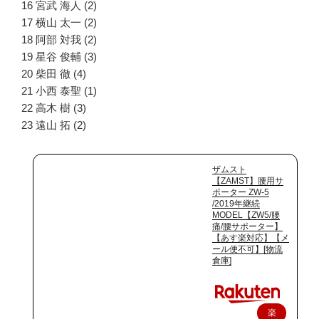
16 宮武 海人 (2)
17 横山 太一 (2)
18 阿部 対我 (2)
19 星谷 俊輔 (3)
20 柴田 徹 (4)
21 小西 泰聖 (1)
22 高木 樹 (3)
23 遠山 拓 (2)
ザムスト
【ZAMST】腰用サ
ポーター ZW-5
/2019年継続
MODEL【ZW5/腰
痛/腰サポーター】
【あす楽対応】【メ
ール便不可】[物流
倉庫]
楽