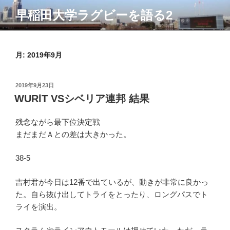
コ
早稲田大学ラグビーを語る2
ン
テ
ン
ツ
月:
2019年9月
へ
ス
投
2019年9月23日
キ
稿
WURlT VSシベリア連邦 結果
ッ
日:
プ
残念ながら最下位決定戦
まだまだＡとの差は大きかった。
38-5
吉村君が今日は12番で出ているが、動きが非常に良かっ
た。自ら抜け出してトライをとったり、ロングパスでト
ライを演出。