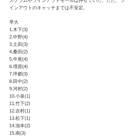
スクラムやラインアウトモールは押せていた。ただ、ラ
インアウトのキャッチまでは不安定。
早大
1.木下(3)
2.中野(4)
3.土田(3)
4.桑田(2)
5.中尾(4)
6.増原(4)
7.坪郷(3)
8.田中(2)
9.河村(2)
10.小泉(1)
11.竹下(2)
12.吉村(1)
13.松下(1)
14.池本(2)
15.南(3)