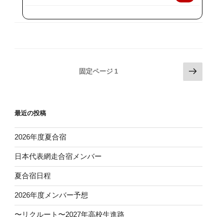
天
で
購
入
投
次
固定ページ
1
の
稿
ペ
の
ー
ペ
最近の投稿
ジ
ー
ジ
2026年度夏合宿
送
日本代表網走合宿メンバー
り
夏合宿日程
2026年度メンバー予想
〜リクルート〜2027年高校生進路