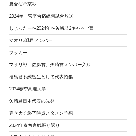
夏合宿帝京戦
2024年 菅平合宿練習試合放送
じじったー〜2024年〜矢崎君2キャップ目
マオリ2戦目メンバー
フッカー
マオリ戦 佐藤君、矢崎君メンバー入り
福島君も練習生として代表招集
2024春季高麗大学
矢崎君日本代表の先発
春季大会終了時点スタメン予想
2024年春帝京戦振り返り