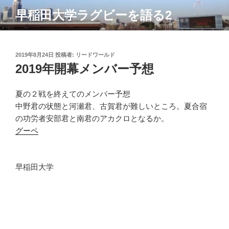
コ
早稲田大学ラグビーを語る2
ン
テ
ン
ツ
投
2019年8月24日
投稿者:
リードワールド
稿
2019年開幕メンバー予想
へ
日:
ス
キ
夏の２戦を終えてのメンバー予想
ッ
中野君の状態と河瀬君、古賀君が難しいところ。夏合宿
プ
の功労者安部君と南君のアカクロとなるか。
グーペ
早稲田大学