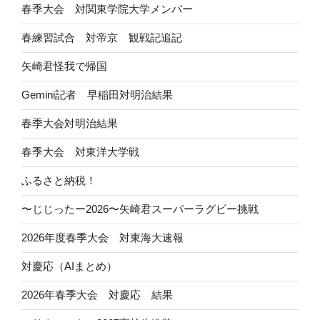
春季大会 対関東学院大学メンバー
春練習試合 対帝京 観戦記追記
矢崎君怪我で帰国
Gemini記者 早稲田対明治結果
春季大会対明治結果
春季大会 対東洋大学戦
ふるさと納税！
〜じじったー2026〜矢崎君スーパーラグビー挑戦
2026年度春季大会 対東海大速報
対慶応（AIまとめ）
2026年春季大会 対慶応 結果