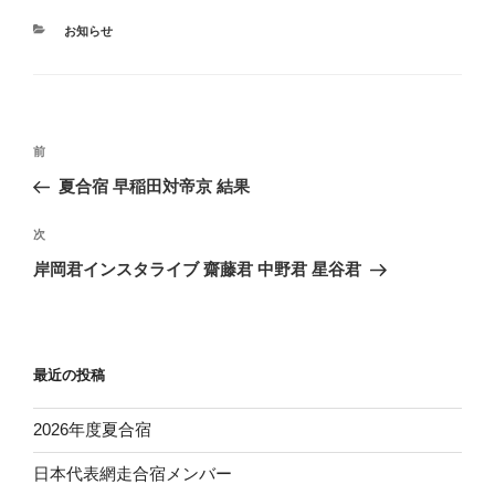
カ
お知らせ
テ
ゴ
リ
ー
投
前
前
稿
の
夏合宿 早稲田対帝京 結果
ナ
投
ビ
稿
次
次
ゲ
の
岸岡君インスタライブ 齋藤君 中野君 星谷君
投
ー
稿
シ
ョ
最近の投稿
ン
2026年度夏合宿
日本代表網走合宿メンバー