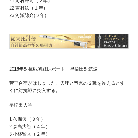
21 河村謙尚（２年）
22 吉村紘（１年）
23 河瀬諒介(２年)
2018年対抗戦初戦レポート 早稲田対筑波
菅平合宿がはじまった。天理と帝京の２戦を終えるとす
ぐに対抗戦に突入する。
早稲田大学
1 久保優（３年）
2 森島大智（４年）
3 小林賢太（２年）