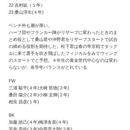
22 吉村紘（１年）
23 桑山淳生(４年)
ベンチ外も層が厚い。
ハーフ団やフランカー陣がリザーブに変わったときのま
とめ役として桑山君や沖野君をリザーブスタートで試合
の締める役割を期待した。松下君は春の帝京戦でタック
ルに来て選手を吹き飛ばしたフィジカルをみてウィング
のスタートでと予想。４年生の黄金世代中心なのは変わ
らないが、各学年バランスがとれている
FW
三浦 駿平(４年)大崎 哲徳(２年)
桑田 陽介(２年)小柳 圭輝(２年)
相良 昌彦(１年)
BK
加藤 皓己(４年)梅津友喜(４年)
平井 亮佑(３年)中西亮太朗(２年)