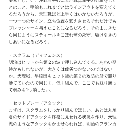
要素としたい。沖野君中心に天理戦は相手の分析をした
とのこと。明治もこれまでとはラインアウトを変えてく
るだろうから、天理戦ほど上手くはいかないだろうが、
一つ一つのサイン、立ち位置を変えさせるそれだけでも
プレッシャーを与えたことになるだろう。そのままきた
ら同じようにスティール＆こぼれ球の死守。駆け引きの
しあいになるだろう。
・スクラム（ディフェンス）
明治はヒットから第２の波で押し込んでくる。あわい期
待かもしれないが、大きくは優劣つかないのではない
か。天理戦、早稲田もヒット後の第２の攻防の所で競り
勝てていたので同じく、低く組んで、ここでも競り勝っ
て弱みを1つ消したい。
・セットプレー（アタック）
まずは、スクラムをしっかり組んでほしい。あとは丸尾
君のサイドアタックを序盤に見せれる状況を作り、天理
戦のようなアタックをかませられれば、明治のフランカ