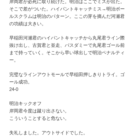
岸岡君が必死に取り続けた。明治はここでミスが出た。
そこで差がついた。ハイパントキャッチミス→明治ボー
ルスクラムは明治のパターン。ここの芽を摘んだ河瀬君
の功績は大きい。
早稲田河瀬君のハイパントキャッチから丸尾君ライン際
抜け出し、古賀君と並走、パスダミーで丸尾君ゴール前
まで持っていく。そこから早い球出しで明治ペナルティ
ー。
完璧なラインアウトモールで早稲田押しきりトライ。ゴ
ール成功。
24-0
明治キックオフ
岸岡君今度は蹴り出さない。
こういうことすると危ない。
失礼しました。アウトサイドでした。