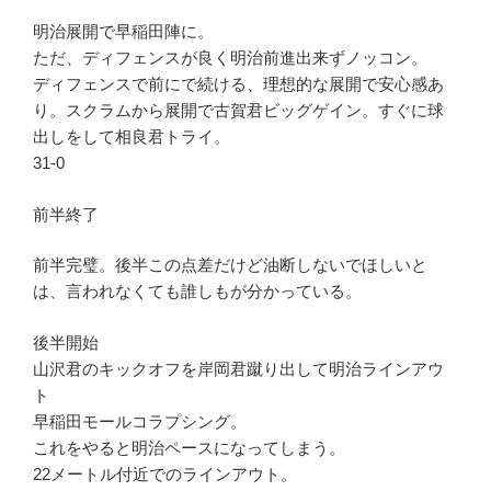
明治展開で早稲田陣に。
ただ、ディフェンスが良く明治前進出来ずノッコン。
ディフェンスで前にで続ける、理想的な展開で安心感あ
り。スクラムから展開で古賀君ビッグゲイン。すぐに球
出しをして相良君トライ。
31-0
前半終了
前半完璧。後半この点差だけど油断しないでほしいと
は、言われなくても誰しもが分かっている。
後半開始
山沢君のキックオフを岸岡君蹴り出して明治ラインアウ
ト
早稲田モールコラプシング。
これをやると明治ペースになってしまう。
22メートル付近でのラインアウト。