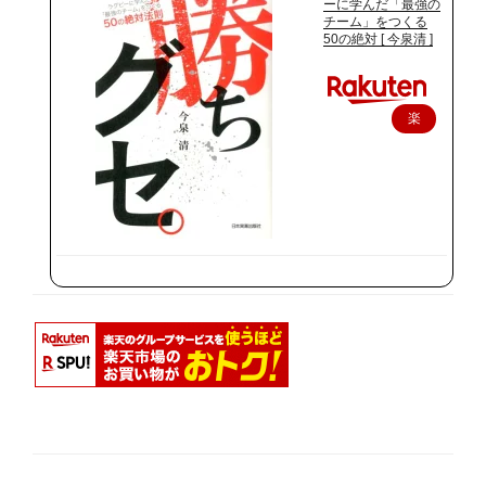
ーに学んだ「最強の
チーム」をつくる
50の絶対 [ 今泉清 ]
楽
天
で
購
入