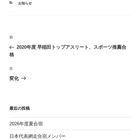
カ
お知らせ
テ
ゴ
リ
ー
投
前
前
稿
の
2020年度 早稲田トップアスリート、スポーツ推薦合
ナ
投
格
ビ
稿
ゲ
次
次
の
ー
変化
投
シ
稿
ョ
ン
最近の投稿
2026年度夏合宿
日本代表網走合宿メンバー