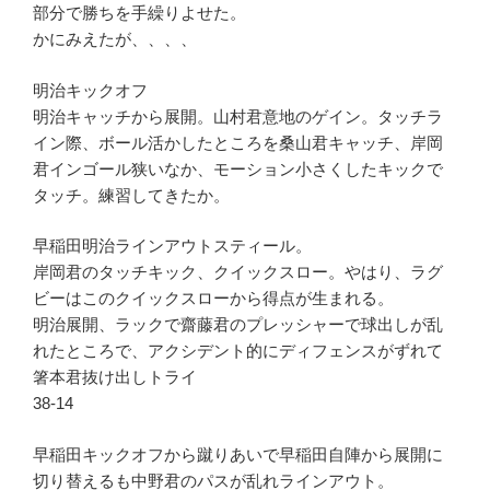
部分で勝ちを手繰りよせた。
かにみえたが、、、、
明治キックオフ
明治キャッチから展開。山村君意地のゲイン。タッチラ
イン際、ボール活かしたところを桑山君キャッチ、岸岡
君インゴール狭いなか、モーション小さくしたキックで
タッチ。練習してきたか。
早稲田明治ラインアウトスティール。
岸岡君のタッチキック、クイックスロー。やはり、ラグ
ビーはこのクイックスローから得点が生まれる。
明治展開、ラックで齋藤君のプレッシャーで球出しが乱
れたところで、アクシデント的にディフェンスがずれて
箸本君抜け出しトライ
38-14
早稲田キックオフから蹴りあいで早稲田自陣から展開に
切り替えるも中野君のパスが乱れラインアウト。