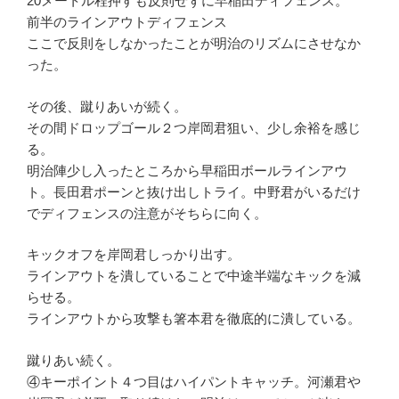
20メートル程押すも反則せずに早稲田ディフェンス。
前半のラインアウトディフェンス
ここで反則をしなかったことが明治のリズムにさせなか
った。
その後、蹴りあいが続く。
その間ドロップゴール２つ岸岡君狙い、少し余裕を感じ
る。
明治陣少し入ったところから早稲田ボールラインアウ
ト。長田君ポーンと抜け出しトライ。中野君がいるだけ
でディフェンスの注意がそちらに向く。
キックオフを岸岡君しっかり出す。
ラインアウトを潰していることで中途半端なキックを減
らせる。
ラインアウトから攻撃も箸本君を徹底的に潰している。
蹴りあい続く。
④キーポイント４つ目はハイパントキャッチ。河瀬君や