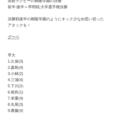
高校ラグビーの桐蔭学園の決勝
前半:後半＝早明戦:大学選手権決勝
決勝戦後半の桐蔭学園のようにキック少なめ思い切った
アタックを！
グーペ
早大
1.久保(3)
2.森島(4)
3.小林(2)
4.三浦(4)
5.下川(3）
6.相良(1)
7.幸重(4)
8.丸尾(3)
9.齋藤(4)