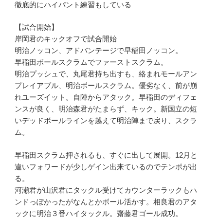
徹底的にハイパント練習もしている
【試合開始】
岸岡君のキックオフで試合開始
明治ノッコン、アドバンテージで早稲田ノッコン。
早稲田ボールスクラムでファーストスクラム。
明治プッシュで、丸尾君持ち出すも、絡まれモールアン
プレイアブル、明治ボールスクラム。優劣なく、前が崩
れユーズイット。自陣からアタック。早稲田のディフェ
ンスが良く、明治森君がたまらず、キック。新国立の短
いデッドボールラインを越えて明治陣まで戻り、スクラ
ム。
早稲田スクラム押されるも、すぐに出して展開。12月と
違いフォワードが少しゲイン出来ているのでテンポが出
る。
河瀬君が山沢君にタックル受けてカウンターラックもハ
ンドっぽかったがなんとかボール活かす。相良君のアタ
ックに明治３番ハイタックル。齋藤君ゴール成功。