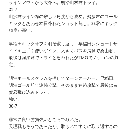
ラインアウトから大外へ。明治山村君トライ。
31-7
山沢君ライン際の難しい角度から成功。齋藤君のゴール
キックとあわせ本日外れたショット無し。非常にキック
精度が高い。
早稲田キックオフを明治蹴り返し、早稲田シショートサ
イドを上手く使いゲイン。大きくパスを展開で桑山君、
最後は河瀬君でトライと思われたがTMOでノッコンの判
定。
明治ボールスクラムを押してターンオーバー。早稲田、
明治ゴール前で連続攻撃。そのまま連続攻撃で最後は古
賀君飛び込みトライ。
強い。
38-7
非常に良い勝負強いところで取れた。
天理戦もそうであったが、取られてすぐに取り返すこの