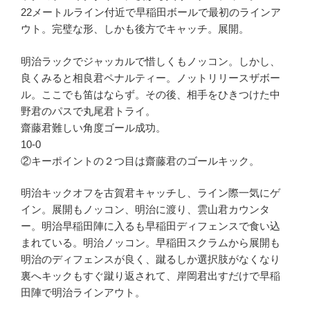
22メートルライン付近で早稲田ボールで最初のラインア
ウト。完璧な形、しかも後方でキャッチ。展開。
明治ラックでジャッカルで惜しくもノッコン。しかし、
良くみると相良君ペナルティー。ノットリリースザボー
ル。ここでも笛はならず。その後、相手をひきつけた中
野君のパスで丸尾君トライ。
齋藤君難しい角度ゴール成功。
10-0
②キーポイントの２つ目は齋藤君のゴールキック。
明治キックオフを古賀君キャッチし、ライン際一気にゲ
イン。展開もノッコン、明治に渡り、雲山君カウンタ
ー。明治早稲田陣に入るも早稲田ディフェンスで食い込
まれている。明治ノッコン。早稲田スクラムから展開も
明治のディフェンスが良く、蹴るしか選択肢がなくなり
裏へキックもすぐ蹴り返されて、岸岡君出すだけで早稲
田陣で明治ラインアウト。