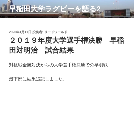
コ
早稲田大学ラグビーを語る2
ン
テ
ン
ツ
投
2020年1月11日
投稿者:
リードワールド
稿
２０１９年度大学選手権決勝 早稲
へ
日:
ス
田対明治 試合結果
キ
ッ
対抗戦全勝対決からの大学選手権決勝での早明戦
プ
最下部に結果追記しました。