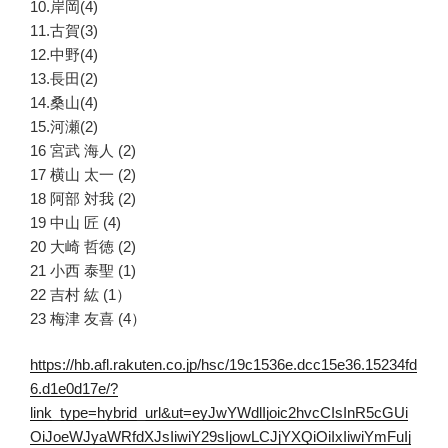
10.岸岡(4)
11.古賀(3)
12.中野(4)
13.長田(2)
14.桑山(4)
15.河瀬(2)
16 宮武 海人 (2)
17 横山 太一 (2)
18 阿部 対我 (2)
19 中山 匠 (4)
20 大崎 哲徳 (2)
21 小西 泰聖 (1)
22 吉村 紘 (1）
23 梅津 友喜 (4）
https://hb.afl.rakuten.co.jp/hsc/19c1536e.dcc15e36.15234fd
6.d1e0d17e/?
link_type=hybrid_url&ut=eyJwYWdlIjoic2hvcCIsInR5cGUi
OiJoeWJyaWRfdXJsIiwiY29sIjowLCJjYXQiOiIxIiwiYmFuIj