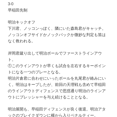
3-0
早稲田先制
明治キックオフ
下川君、ノッコンっぽく、隣にいた森島君がキャッチ。
ノッコンオフサイドかノックバックか微妙な判定も笛は
なく救われる。
岸岡君蹴り出して明治ボールでファーストラインアウ
ト。
①このラインアウトが早くも試合を左右するキーポイン
トになる一つのプレーとなる。
明治片倉君に合わせにいったボールを丸尾君が絡みにい
く。明治はキープしたが、前回の天理戦も含めて早稲田
のラインアウトディフェンスで思惑通り明治のラインア
ウトにプレッシャーを与え続けることとなる。
明治展開も、早稲田ディフェンスが良く後退。明治アタ
ックのブレイクダウンに横から入りペナルティー。