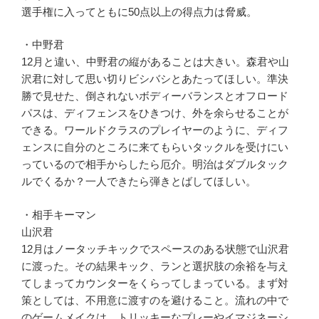
選手権に入ってともに50点以上の得点力は脅威。
・中野君
12月と違い、中野君の縦があることは大きい。森君や山
沢君に対して思い切りビシバシとあたってほしい。準決
勝で見せた、倒されないボディーバランスとオフロード
パスは、ディフェンスをひきつけ、外を余らせることが
できる。ワールドクラスのプレイヤーのように、ディフ
ェンスに自分のところに来てもらいタックルを受けにい
っているので相手からしたら厄介。明治はダブルタック
ルでくるか？一人できたら弾きとばしてほしい。
・相手キーマン
山沢君
12月はノータッチキックでスペースのある状態で山沢君
に渡った。その結果キック、ランと選択肢の余裕を与え
てしまってカウンターをくらってしまっている。まず対
策としては、不用意に渡すのを避けること。流れの中で
のゲームメイクは、トリッキーなプレーやイマジネーシ