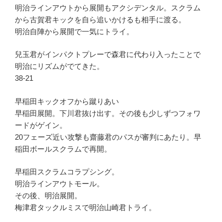
明治ラインアウトから展開もアクシデンタル。スクラム
から古賀君キックを自ら追いかけるも相手に渡る。
明治自陣から展開で一気にトライ。
兒玉君がインパクトプレーで森君に代わり入ったことで
明治にリズムがでてきた。
38-21
早稲田キックオフから蹴りあい
早稲田展開。下川君抜け出す。その後も少しずつフォワ
ードがゲイン。
20フェーズ近い攻撃も齋藤君のパスが審判にあたり。早
稲田ボールスクラムで再開。
早稲田スクラムコラプシング。
明治ラインアウトモール。
その後、明治展開。
梅津君タックルミスで明治山崎君トライ。