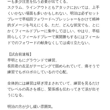
ーも多少注意を払う必要が出てくる。
スクラム、ラインアウトともアタックにおいては、上手
くいかない場面も多いかもしれない。明治は必ずセット
プレーで早稲田フォワードへプレッシャーをかけて精神
的ダメージを与えにくる。ただ、どんな状況でも、とに
かくフィールドプレーに集中してほしい。やはり、早稲
田らしくフィールドプレーで展開勝ちするにはフィール
ドでのフォワードの献身なくしては成り立たない。
【試合前速報】
早明ともにグラウンドで練習。
長田君の左足がテーピングで固められていて、痛そうで
練習でもポロポロしているので心配。
全体的には練習は研ぎ澄まされていて、練習を見るだけ
でレベルの高さを感じ、緊張感も伝わってきて涙が出そ
うになる。
明治の方が少し緩い雰囲気。