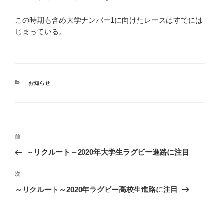
この時期も含め大学ナンバー1に向けたレースはすでには
じまっている。
カ
お知らせ
テ
ゴ
リ
ー
投
前
前
稿
の
～リクルート～2020年大学生ラグビー進路に注目
ナ
投
ビ
稿
次
次
ゲ
の
～リクルート～2020年ラグビー高校生進路に注目
投
ー
稿
シ