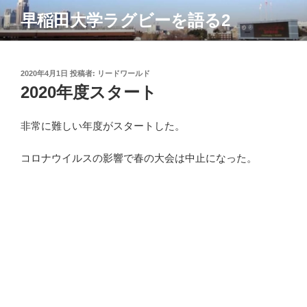
コ
早稲田大学ラグビーを語る2
ン
テ
ン
ツ
投
2020年4月1日
投稿者:
リードワールド
稿
2020年度スタート
へ
日:
ス
キ
非常に難しい年度がスタートした。
ッ
プ
コロナウイルスの影響で春の大会は中止になった。