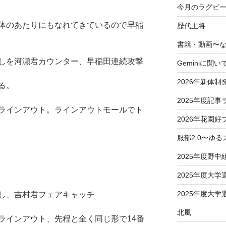
今月のラグビー
体のあたりにもなれてきているので早稲
歴代主将
書籍・動画〜
しを河瀬君カウンター、早稲田連続攻撃
Geminiに聞い
2026年新体制
る。
2025年度記事
ラインアウト。ラインアウトモールでト
2026年花園好
服部2.0〜ゆ
2025年度野中
2025年度大
2025年度大
し、吉村君フェアキャッチ
北風
ラインアウト、先程と全く同じ形で14番