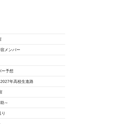
宿
合宿メンバー
バー予想
2027年高校生進路
宿
之助～
返り
治