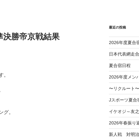
最近の投稿
権準決勝帝京戦結果
2026年度夏合
日本代表網走
夏合宿日程
す。
2026年度メン
〜リクルート〜
。
Jスポーツ夏合
イケオジ～友
ング。
2026年春振り
新人戦 対明