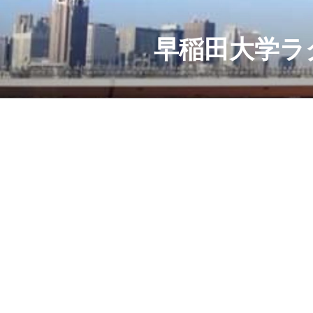
コ
ン
テ
早稲田大学ラ
ン
ツ
へ
ス
キ
ッ
プ