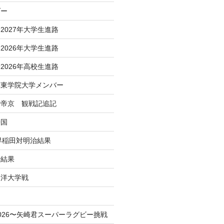
ダー
2027年大学生進路
2026年大学生進路
2026年高校生進路
関東学院大学メンバー
対帝京 観戦記追記
帰国
 早稲田対明治結果
治結果
東洋大学戦
！
026〜矢崎君スーパーラグビー挑戦