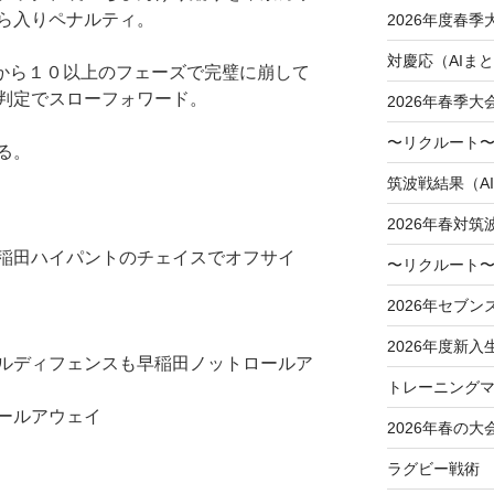
ら入りペナルティ。
2026年度春
対慶応（AIま
から１０以上のフェーズで完璧に崩して
判定でスローフォワード。
2026年春季
〜リクルート〜
る。
筑波戦結果（A
2026年春対筑
稲田ハイパントのチェイスでオフサイ
〜リクルート〜
2026年セブン
2026年度新入
ルディフェンスも早稲田ノットロールア
トレーニングマ
ールアウェイ
2026年春の大
ラグビー戦術