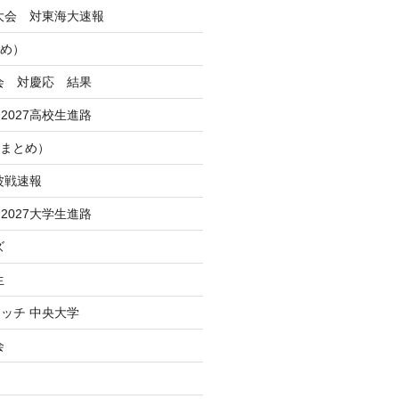
季大会 対東海大速報
とめ）
大会 対慶応 結果
2027高校生進路
Iまとめ）
波戦速報
2027大学生進路
ズ
生
ッチ 中央大学
会