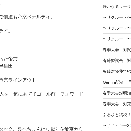
。
静かなるリー
で前進も帝京ペナルティ。
〜リクルート〜
〜リクルート〜
ライ。
〜リクルート〜
春季大会 対
った帝京
春練習試合 
早稲田
矢崎君怪我で
帝京ラインアウト
Gemini記者
春季大会対明
国人を一気にあててゴール前。フォワード
春季大会 対
ふるさと納税
〜じじったー2
タック、裏へちょんげり蹴りを帝京カウ