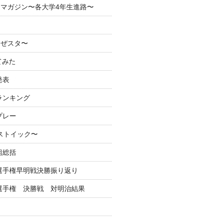
マガジン〜各大学4年生進路〜
なぜスタ〜
てみた
発表
ランキング
プレー
るストイック〜
組総括
学選手権早明戦決勝振り返り
学選手権 決勝戦 対明治結果