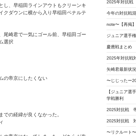
2025年対抗戦
とし、早稲田ラインアウトもクリーンキ
イクダウンに横から入り早稲田ペナルテ
今年の対抗戦
note〜【再
、尾崎君で一気にゴール前、早稲田ゴー
ジュニア選手
ム選択
慶應戦まとめ
2025年対抗
矢崎君最新状
ムの帝京にしたくない
〜じじったー2
【ジュニア選手
学戦勝利
2025対抗戦
までの経緯が良くなかった。
2025対抗戦
ィ
〜リクルート〜