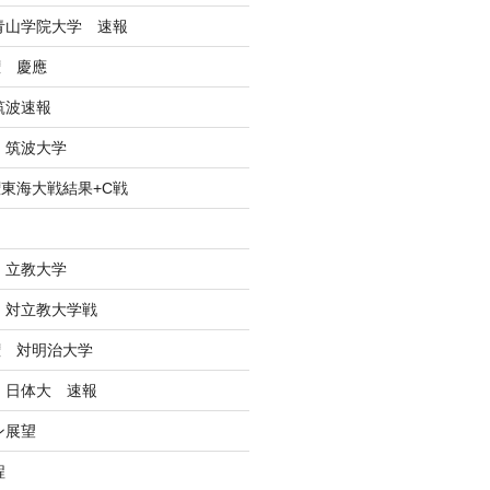
戦青山学院大学 速報
権 慶應
筑波速報
 筑波大学
東海大戦結果+C戦
ン
 立教大学
戦 対立教大学戦
権 対明治大学
戦 日体大 速報
ン展望
程