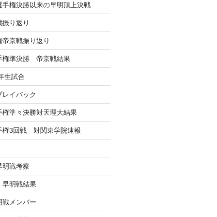
学選手権決勝以来の早明頂上決戦
戦振り返り
手権帝京戦振り返り
選手権準決勝 帝京戦結果
年生試合
戦プレイバック
選手権準々決勝対天理大結果
選手権3回戦 対関東学院速報
早明戦考察
戦 早明戦結果
早明戦メンバー