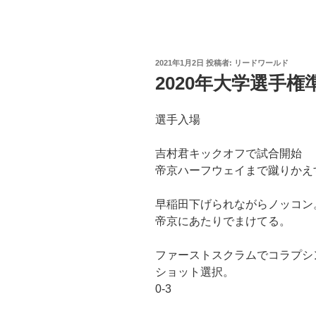
投
2021年1月2日
投稿者:
リードワールド
稿
2020年大学選手
日:
選手入場
吉村君キックオフで試合開始
帝京ハーフウェイまで蹴りかえ
早稲田下げられながらノッコン
帝京にあたりでまけてる。
ファーストスクラムでコラプシ
ショット選択。
0-3