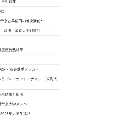
 早明戦前
混戦
掲】帝京と早稲田の差決勝前〜
権 決勝 帝京大学戦勝利
戦対慶應義塾結果
況
025〜 布巻選手フッカー
権 プレーオフトーナメント 東海大
 帝京結果と所感
 対帝京大学メンバー
2025年大学生進路