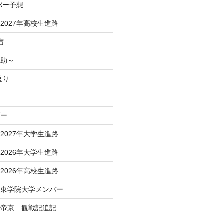
バー予想
2027年高校生進路
宿
之助～
返り
治
ダー
2027年大学生進路
2026年大学生進路
2026年高校生進路
関東学院大学メンバー
対帝京 観戦記追記