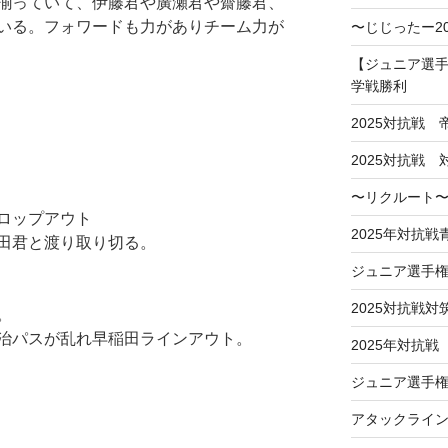
揃っていて、伊藤君や廣瀬君や齋藤君、
いる。フォワードも力がありチーム力が
〜じじったー2
【ジュニア選手
学戦勝利
2025対抗戦
2025対抗戦
〜リクルート〜
ロップアウト
2025年対抗
田君と渡り取り切る。
ジュニア選手
2025対抗戦対
。
治パスが乱れ早稲田ラインアウト。
2025年対抗戦
ジュニア選手権
アタックライ