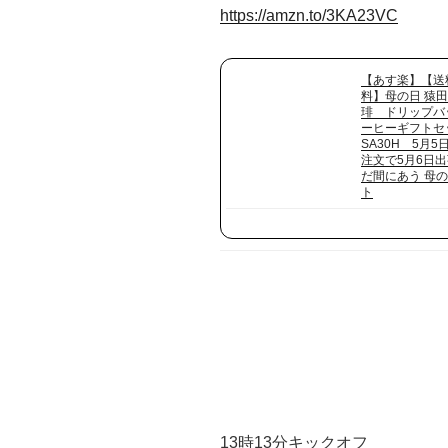
https://amzn.to/3KA23VC
【あす楽】【送
料】母の日 猿
琲 ドリップバ
ーヒーギフトセ
SA30H 5月5
注文で5月6日
だ間にあう 母
ト
13時13分キックオフ