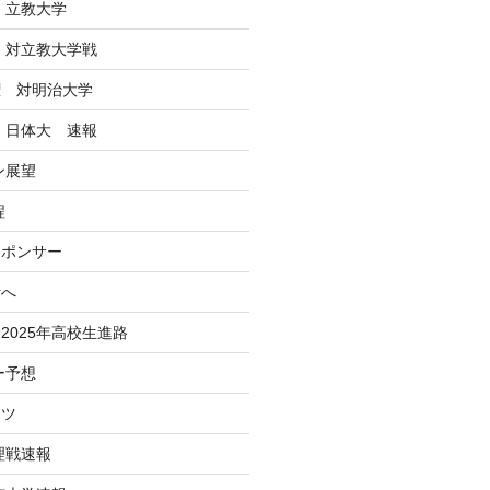
 立教大学
戦 対立教大学戦
権 対明治大学
戦 日体大 速報
ン展望
程
スポンサー
活へ
2025年高校生進路
ー予想
ーツ
理戦速報