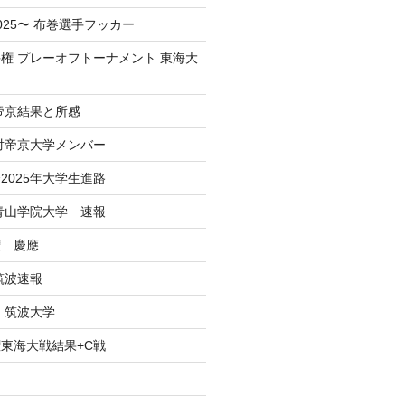
025〜 布巻選手フッカー
権 プレーオフトーナメント 東海大
 帝京結果と所感
 対帝京大学メンバー
2025年大学生進路
戦青山学院大学 速報
権 慶應
筑波速報
 筑波大学
東海大戦結果+C戦
ン