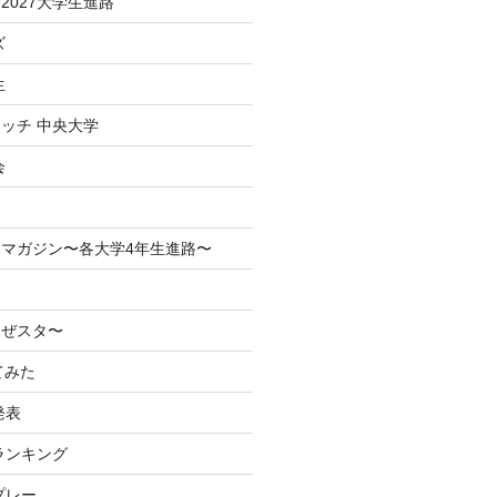
2027大学生進路
ズ
生
ッチ 中央大学
会
マガジン〜各大学4年生進路〜
なぜスタ〜
てみた
発表
ランキング
プレー