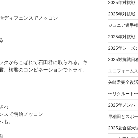
2025年対抗戦
2025年対抗
治ディフェンスでノッコン
ジュニア選手
。
2025年対抗
る
2025年シーズ
2025対抗戦日
ックからこぼれて石田君に取られる。キ
君、槇君のコンビネーションでトライ。
ユニフォーム
矢崎君完全復
〜リクルート〜
2025年メンバ
され
ンスで明治ノッコン
早稲田とスポ
ムも。
2025夏合宿天
。
前