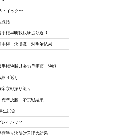
るストイック〜
組総括
学選手権早明戦決勝振り返り
学選手権 決勝戦 対明治結果
学選手権決勝以来の早明頂上決戦
戦振り返り
手権帝京戦振り返り
選手権準決勝 帝京戦結果
年生試合
戦プレイバック
選手権準々決勝対天理大結果