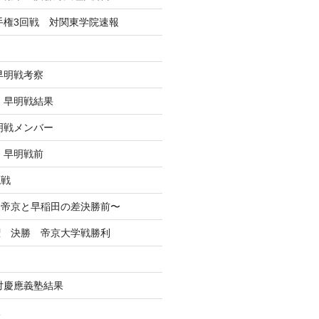
選手権3回戦 対関東学院速報
早明戦考察
戦 早明戦結果
早明戦メンバー
 早明戦前
混戦
掲】帝京と早稲田の差決勝前〜
権 決勝 帝京大学戦勝利
戦対慶應義塾結果
況