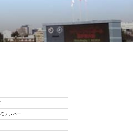
宿
合宿メンバー