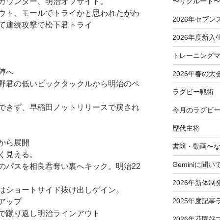
〜リクルート〜
カウンター、明治オフサイド。
ウト、モールでトライかと思われたがわ
2026年セブン
て連続攻撃で松下君トライ
2026年度新入
トレーニングマ
陣へ
2026年春の大
野君の低いビックタックルから明治のペ
ラグビー戦術
できず、早稲田ノットリリースで戻され
今月のラグビー
歴代主将
から展開
書籍・動画〜
く見える。
Geminiに聞い
のパスを相良君奪い裏へキック。明治22
2026年新体制
はショートサイド抜け出しゲイン。
2025年度記事
アップ
で蹴り返し明治ラインアウト
2026年花園好