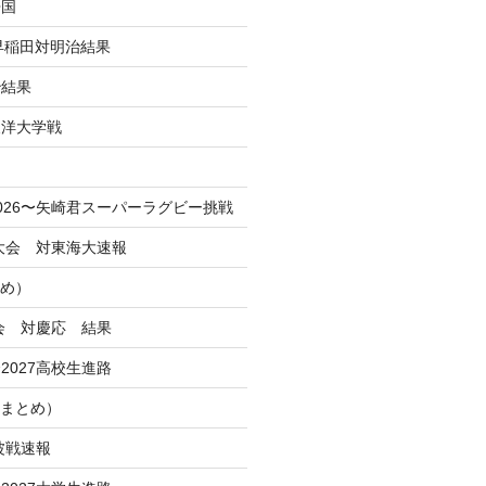
帰国
 早稲田対明治結果
治結果
東洋大学戦
！
026〜矢崎君スーパーラグビー挑戦
季大会 対東海大速報
とめ）
大会 対慶応 結果
2027高校生進路
Iまとめ）
波戦速報