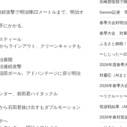
矢崎君怪我で
連続攻撃で明治陣22メートルまで、明治オ
Gemini記者
春季大会対明
手にかかる。
春季大会 対
スティール
ふるさと納税
外からラインアウト、クリーンキャッチも
〜じじったー2
治展開
2026年度春
治連続攻撃
稲田ボール。アドバンテージに戻り明治
対慶応（AIま
2026年春季
ンター、前田君ハイタックル
〜リクルート〜
筑波戦結果（A
から石田君抜け出すもダブルモーション
2026年春対筑
チへ