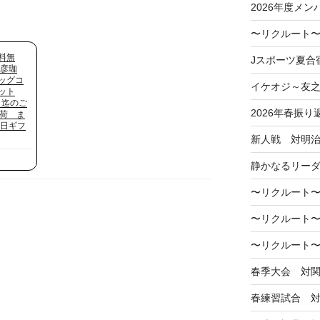
2026年度メン
〜リクルート〜
料無
Jスポーツ夏合
田彦珈
ッグコ
イケオジ～友
ット
日迄のご
2026年春振り
出荷 ま
の日ギフ
新人戦 対明
静かなるリー
〜リクルート〜
〜リクルート〜
〜リクルート〜
春季大会 対
春練習試合 