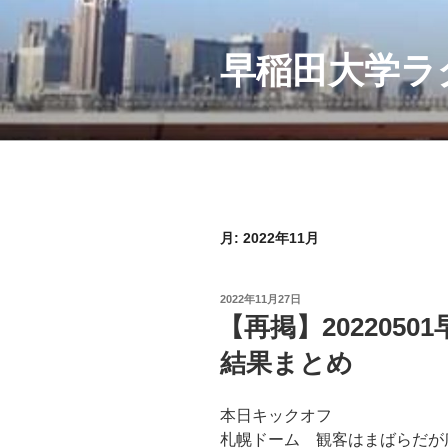
コ
ン
テ
早稲田大学ラ
ン
ツ
へ
ス
キ
ッ
プ
月:
2022年11月
投
2022年11月27日
稿
【再掲】202205
日:
結果まとめ
本日キックオフ
札幌ドーム 観客はまばらだが