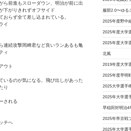
がら前進もスローダウン、明治が前に出
が下がりきれずオフサイド
服部2.0〜ゆ
ておらず全て差し込まれている。
2025年度野中
ライ
2025年度大
2025年度大
ら連続攻撃岡﨑君など良いランあるも亀
ティ
北風
2019年度大
アウト
2025年度早明
ているのが気になる。飛び出しがあった
2025大学選
たり
2025年大学
ーされる
早稲田対明治4
2025年帝京
ッチへ
2025年大学