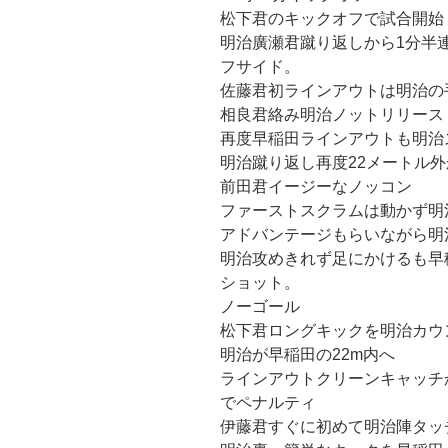
松下君のキックオフで試合開始
明治廣瀬君蹴り返しから1分半
フサイド。
佐藤君初ラインアウトは明治の
相良君絡み明治ノットリリース
再度早稲田ラインアウトも明治
明治蹴り返し再度22メートル
前田君イージーなノッコン
ファーストスクラムは動かず明
アドバンテージもらいながら明
明治攻めきれず足にかけるも早
ショット。
ノーゴール
松下君ロングキックを明治カウ
明治が早稲田の22m内へ
ラインアウトクリーンキャッチ
でペナルティ
伊藤君すぐに初めて明治陣タッ