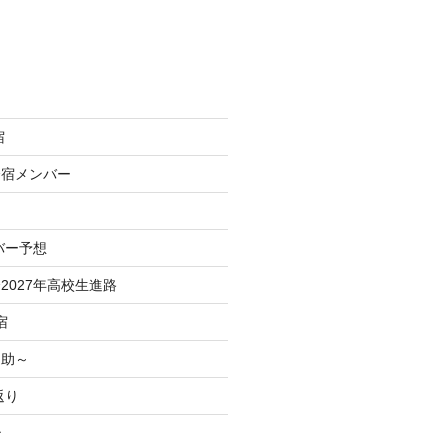
宿
合宿メンバー
バー予想
2027年高校生進路
宿
之助～
返り
治