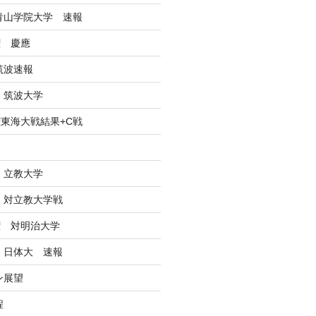
戦青山学院大学 速報
権 慶應
筑波速報
 筑波大学
東海大戦結果+C戦
ン
 立教大学
戦 対立教大学戦
権 対明治大学
戦 日体大 速報
ン展望
程