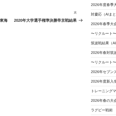
2026年度春
次
次
対慶応（AIま
の
～東海
2020年大学選手権準決勝帝京戦結果
2026年春季
投
稿
〜リクルート〜
筑波戦結果（A
2026年春対筑
〜リクルート〜
2026年セブン
2026年度新入
トレーニングマ
2026年春の大
ラグビー戦術