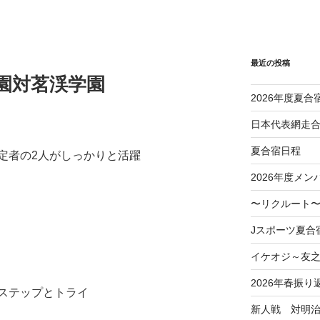
最近の投稿
学園対茗渓学園
2026年度夏合
日本代表網走
夏合宿日程
定者の2人がしっかりと活躍
2026年度メン
〜リクルート〜
Jスポーツ夏合
イケオジ～友
2026年春振り
ステップとトライ
新人戦 対明