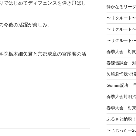
りではじめてディフェンスを弾き飛ばし
静かなるリー
〜リクルート〜
の今後の活躍が楽しみ。
〜リクルート〜
〜リクルート〜
春季大会 対
学院栃木細矢君と京都成章の宮尾君の活
春練習試合 
矢崎君怪我で
Gemini記者
春季大会対明
春季大会 対
ふるさと納税
〜じじったー2