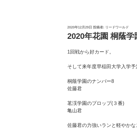
投
2020年12月29日
投稿者:
リードワールド
稿
2020年花園 桐蔭
日:
1回戦から好カード。
そして来年度早稲田大学入学予
桐蔭学園のナンバー8
佐藤君
茗渓学園のプロップ(３番)
亀山君
佐藤君の力強いランと軽やかな