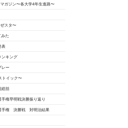
マガジン〜各大学4年生進路〜
なぜスタ〜
てみた
発表
ランキング
プレー
るストイック〜
組総括
学選手権早明戦決勝振り返り
学選手権 決勝戦 対明治結果