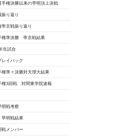
学選手権決勝以来の早明頂上決戦
戦振り返り
手権帝京戦振り返り
選手権準決勝 帝京戦結果
年生試合
戦プレイバック
選手権準々決勝対天理大結果
選手権3回戦 対関東学院速報
早明戦考察
戦 早明戦結果
早明戦メンバー