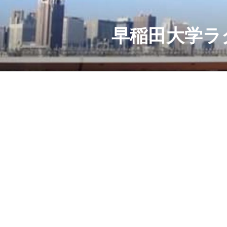
コ
ン
テ
早稲田大学ラ
ン
ツ
へ
ス
キ
ッ
プ