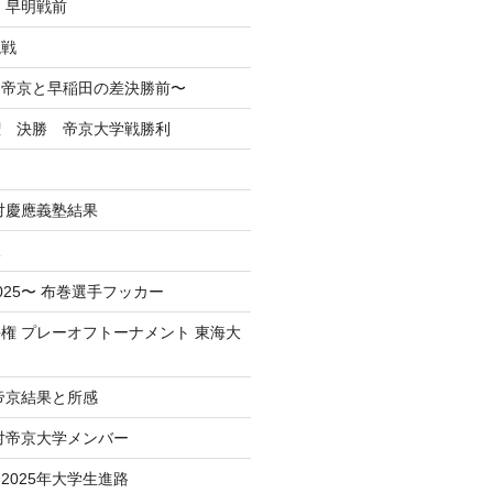
 早明戦前
混戦
掲】帝京と早稲田の差決勝前〜
権 決勝 帝京大学戦勝利
戦対慶應義塾結果
況
025〜 布巻選手フッカー
権 プレーオフトーナメント 東海大
 帝京結果と所感
 対帝京大学メンバー
2025年大学生進路