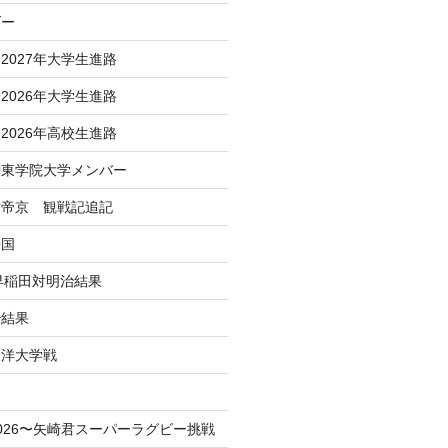
ダー
2027年大学生進路
2026年大学生進路
2026年高校生進路
関東学院大学メンバー
対帝京 観戦記追記
帰国
 早稲田対明治結果
治結果
東洋大学戦
！
026〜矢崎君スーパーラグビー挑戦