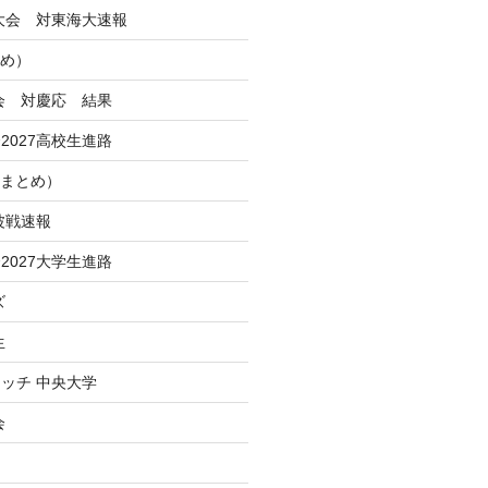
季大会 対東海大速報
とめ）
大会 対慶応 結果
2027高校生進路
Iまとめ）
波戦速報
2027大学生進路
ズ
生
ッチ 中央大学
会