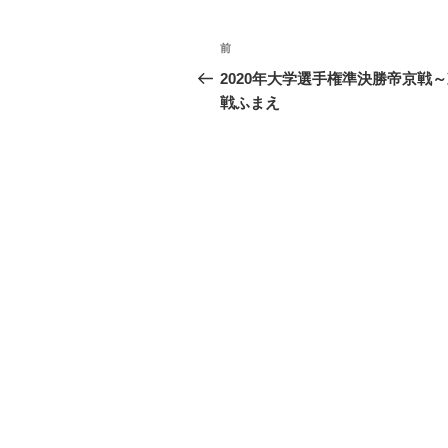
投
前
前
稿
の
2020年大学選手権準決勝帝京戦
投
戦ふまえ
ナ
稿
ビ
ゲ
ー
シ
ョ
ン