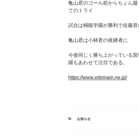
亀山君のゴール前からちょん蹴
てのトライ
試合は桐蔭学園が勝利で佐藤君
亀山君は小林君の後継者に
今後同じく勝ち上がっている国
躍もあわせて注目である。
https://www.xdomain.ne.jp/
カ
お知らせ
テ
ゴ
リ
ー