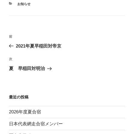
カ
お知らせ
テ
ゴ
リ
ー
投
前
前
稿
の
2021年夏早稲田対帝京
ナ
投
ビ
稿
次
次
ゲ
の
夏 早稲田対明治
投
ー
稿
シ
ョ
最近の投稿
ン
2026年度夏合宿
日本代表網走合宿メンバー