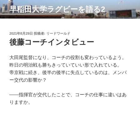
コ
早稲田大学ラグビーを語る2
ン
テ
ン
ツ
投
2021年8月29日
投稿者:
リードワールド
稿
後藤コーチインタビュー
へ
日:
ス
キ
大田尾監督になり、コーチの役割も変わっているよう。
ッ
昨日の明治戦も勝ちきっていていい形で入れている。
プ
帝京戦に続き、後半の後半に失点しているのは、メンバ
ー交代の影響か？
――指揮官が交代したことで、コーチの仕事に違いはあ
りますか。