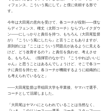
ィフェンス、こういう風にして』と僕に依頼する形で
す。
今年は大田尾の意向を受けて、各コーチが役割――僕な
らディフェンス、権丈（太郎コーチ）ならブレイクダウ
ン――にしっかりと責任を持つ。もちろん（大田尾監督
が）『こういう風にしたら』と言うこともありますが、
原則的には『ここはこういう問題点があるように見える
けど、どう改善するの？』と責任を負わせ、考えさせ
る。もちろん、（指揮官のなかで）『こうやればいいじ
ゃん』と思うことはあるんでしょうけど、そこで各コー
チに責任を持たせ、各コーチが機能するように組織的に
も考えられているなと」
――大田尾監督は早稲田大学を卒業後、ヤマハで選手、
コーチとして活躍しました。
「大田尾はヤマハにとらわれていることは当然なく、
『いま、このリソース——選手、コーチ、スタッフ——