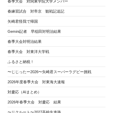
春季大会 対関東学院大学メンバー
春練習試合 対帝京 観戦記追記
矢崎君怪我で帰国
Gemini記者 早稲田対明治結果
春季大会対明治結果
春季大会 対東洋大学戦
ふるさと納税！
〜じじったー2026〜矢崎君スーパーラグビー挑戦
2026年度春季大会 対東海大速報
対慶応（AIまとめ）
2026年春季大会 対慶応 結果
〜リクルート〜2027高校生進路