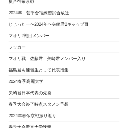
夏合宿帝京戦
2024年 菅平合宿練習試合放送
じじったー〜2024年〜矢崎君2キャップ目
マオリ2戦目メンバー
フッカー
マオリ戦 佐藤君、矢崎君メンバー入り
福島君も練習生として代表招集
2024春季高麗大学
矢崎君日本代表の先発
春季大会終了時点スタメン予想
2024年春帝京戦振り返り
春季大会帝京大学速報