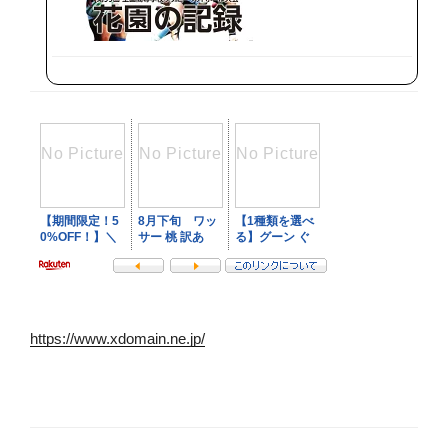
で
購
入
https://www.xdomain.ne.jp/