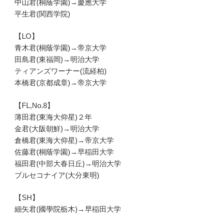
中山君(桐蔭学園)→慶應大学
平生君(関西学院)
【LO】
青木君(桐蔭学園)→帝京大学
田島君(東福岡)→明治大学
ティアンズワーナー(流経柏)
本橋君(京都成章)→帝京大学
【FL,No.8】
薄田君(東海大仰星)２年
金君(大阪朝鮮)→明治大学
倉橋君(東海大仰星)→帝京大学
佐藤君(桐蔭学園)→早稲田大学
福田君(中部大春日丘)→明治大学
ブルセコナイア(大分東明)
【SH】
細矢君(國學院栃木)→早稲田大学