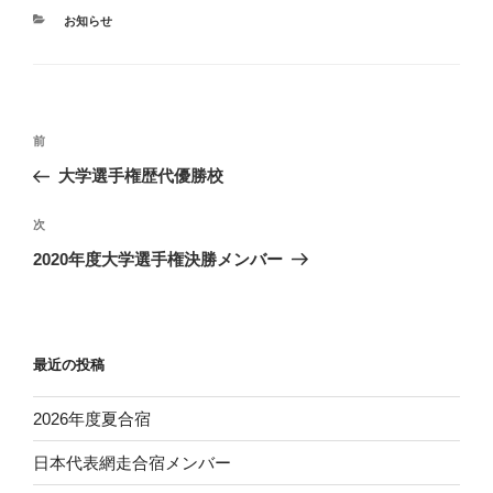
カ
お知らせ
テ
ゴ
リ
ー
投
前
前
稿
の
大学選手権歴代優勝校
ナ
投
ビ
稿
次
次
ゲ
の
2020年度大学選手権決勝メンバー
投
ー
稿
シ
ョ
最近の投稿
ン
2026年度夏合宿
日本代表網走合宿メンバー