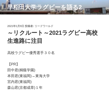
コ
早稲田大学ラグビーを語る2
ン
テ
ン
ツ
投
2021年1月9日
投稿者:
リードワールド
稿
～リクルート～2021ラグビー高校
へ
日:
ス
生進路に注目
キ
ッ
高校ラグビー優秀選手３０名
プ
【PR】
田中君(桐蔭学園)
本田君(東福岡)→東海大学
宮内君(東福岡)
森山君(京都成章)１年