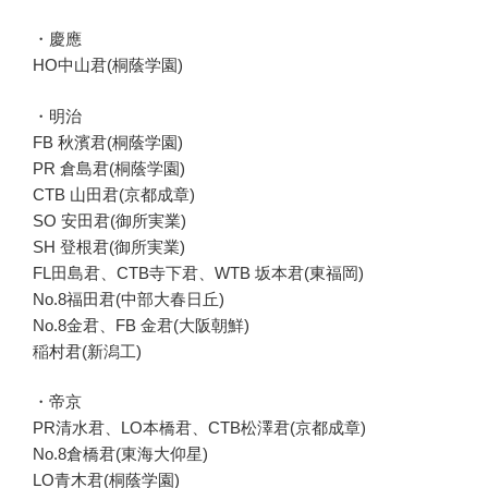
・慶應
HO中山君(桐蔭学園)
・明治
FB 秋濱君(桐蔭学園)
PR 倉島君(桐蔭学園)
CTB 山田君(京都成章)
SO 安田君(御所実業)
SH 登根君(御所実業)
FL田島君、CTB寺下君、WTB 坂本君(東福岡)
No.8福田君(中部大春日丘)
No.8金君、FB 金君(大阪朝鮮)
稲村君(新潟工)
・帝京
PR清水君、LO本橋君、CTB松澤君(京都成章)
No.8倉橋君(東海大仰星)
LO青木君(桐蔭学園)