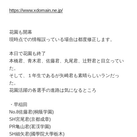
https://www.xdomain.ne.jp/
花園も開幕
現時点での情報誤っている場合は都度修正します。
本日で花園も終了
本橋君、青木君、佐藤君、丸尾君、辻野君と目立ってい
た。
そして、１年生であるが矢崎君も素晴らしいランだっ
た。
花園活躍の各選手の進路は気になるところ
・早稲田
No.8佐藤君(桐蔭学園)
SH宮尾君(京都成章)
PR亀山君(茗渓学園)
SH細矢君(國學院大學栃木)