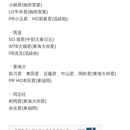
小林君(御所実業)
LO平井君(御所実業)
PR小玉君、HO當眞君(流経柏)
・筑波
SO 堀君(中部大春日丘)
WTB大畑君(東海大仰星)
FB浅見(流経柏)
・東海大
前川君、奥田君、近藤君、中山君、岡村君(東海大仰星)
PR HO本田君(東福岡)
・同志社
村岡君(東海大仰星)
永住君(東福岡)