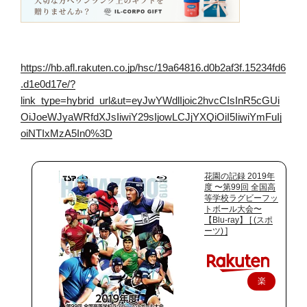
https://hb.afl.rakuten.co.jp/hsc/19a64816.d0b2af3f.15234fd6
.d1e0d17e/?
link_type=hybrid_url&ut=eyJwYWdlIjoic2hvcCIsInR5cGUi
OiJoeWJyaWRfdXJsIiwiY29sIjowLCJjYXQiOiI5IiwiYmFuIj
oiNTIxMzA5In0%3D
花園の記録 2019年
度 〜第99回 全国高
等学校ラグビーフッ
トボール大会〜
【Blu-ray】 [ (スポ
ーツ) ]
楽
天