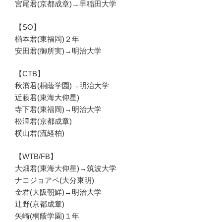
宮尾君(京都成章)→早稲田大学
【SO】
楢本君(東福岡)２年
安田君(御所実)→明治大学
【CTB】
秋濱君(桐蔭学園)→明治大学
近藤君(東海大仰星)
寺下君(東福岡)→明治大学
松澤君(京都成章)
横山君(流経柏)
【WTB/FB】
大畑君(東海大仰星)→筑波大学
ナコジョアペ(大分東明)
金君(大阪朝鮮)→明治大学
辻野(京都成章)
矢崎(桐蔭学園)１年