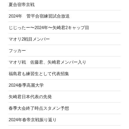
夏合宿帝京戦
2024年 菅平合宿練習試合放送
じじったー〜2024年〜矢崎君2キャップ目
マオリ2戦目メンバー
フッカー
マオリ戦 佐藤君、矢崎君メンバー入り
福島君も練習生として代表招集
2024春季高麗大学
矢崎君日本代表の先発
春季大会終了時点スタメン予想
2024年春帝京戦振り返り