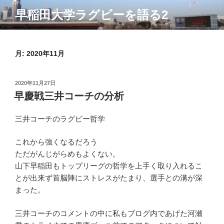
コ
早稲田大学ラグビーを語る2
ン
テ
ン
ツ
月:
2020年11月
へ
ス
投
2020年11月27日
キ
稿
早慶戦三井コーチの分析
ッ
日:
プ
三井コーチのラグビー哲学
これから強くなるだろう
ただがんじがらめもよくない。
山下早稲田もトップリーグの哲学を上手く取り入れるこ
とが出来ず首脳陣にストレスがたまり、選手との溝が深
まった。
三井コーチのコメントの中に私もブログ内であげた河瀬