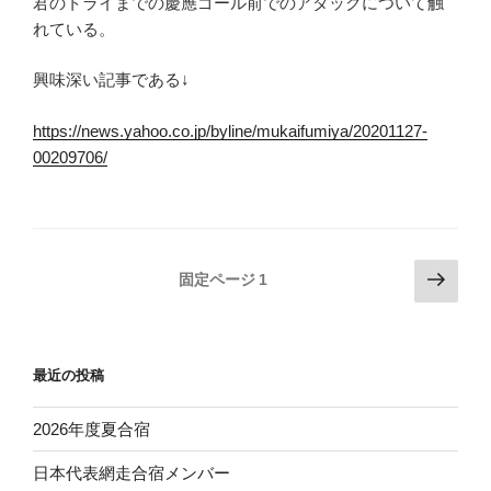
君のトライまでの慶應ゴール前でのアタックについて触
れている。
興味深い記事である↓
https://news.yahoo.co.jp/byline/mukaifumiya/20201127-
00209706/
投
次
固定ページ
1
の
稿
ペ
の
ー
ペ
最近の投稿
ジ
ー
ジ
2026年度夏合宿
送
日本代表網走合宿メンバー
り