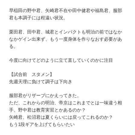
早稲田の野中君、矢崎君不在や田中健君や福島君、服部
君も本調子には程遠い状況。
栗田君、田中君、城君とインパクトも明治の前ではなか
なかゲイン出来ず、もう一度身体を作りなおす必要があ
る。
今度に向けてどのように立て直していくのかに注目
【試合前 スタメン】
先週天理に負けて調子は下向き
服部君がリザーブにかえってきた。
ただ、これからの明治、帝京はこれまでとは一味違う相
手。野中君は教育実習とかあるのか？
矢崎君、松沼君は夏くらいには戻ってこれるのか？
もう1段ギアを上げてもらいたい