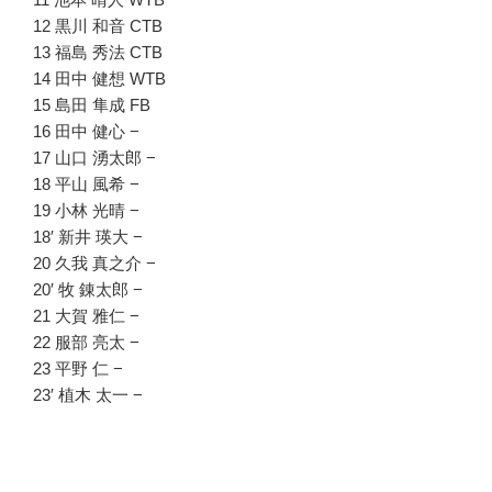
12 黒川 和音 CTB
13 福島 秀法 CTB
14 田中 健想 WTB
15 島田 隼成 FB
16 田中 健心 −
17 山口 湧太郎 −
18 平山 風希 −
19 小林 光晴 −
18′ 新井 瑛大 −
20 久我 真之介 −
20′ 牧 錬太郎 −
21 大賀 雅仁 −
22 服部 亮太 −
23 平野 仁 −
23′ 植木 太一 −