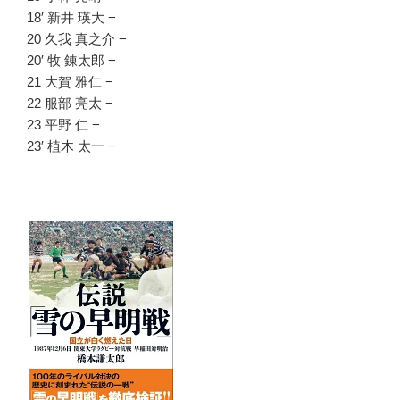
18′ 新井 瑛大 −
20 久我 真之介 −
20′ 牧 錬太郎 −
21 大賀 雅仁 −
22 服部 亮太 −
23 平野 仁 −
23′ 植木 太一 −