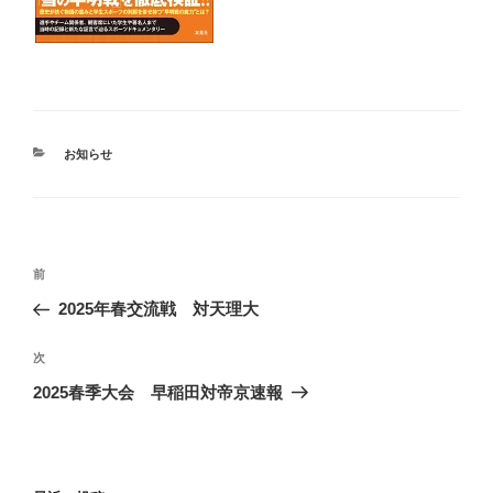
カ
お知らせ
テ
ゴ
リ
ー
投
前
前
稿
の
2025年春交流戦 対天理大
ナ
投
ビ
稿
次
次
ゲ
の
2025春季大会 早稲田対帝京速報
投
ー
稿
シ
ョ