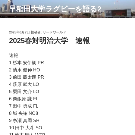
コ
早稲田大学ラグビーを語る2
ン
テ
ン
ツ
投
2025年6月7日
投稿者:
リードワールド
稿
2025春対明治大学 速報
へ
日:
ス
キ
速報
ッ
1 杉本 安伊朗 PR
プ
2 清水 健伸 HO
3 前田 麟太朗 PR
4 萩原 武大 LO
5 栗田 文介 LO
6 粟飯原 謙 FL
7 田中 勇成 FL
8 城 央祐 NO8
9 糸瀬 真周 SH
10 田中 大斗 SO
11 池本 晴人 WTB