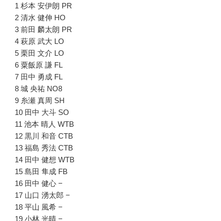
1 杉本 安伊朗 PR
2 清水 健伸 HO
3 前田 麟太朗 PR
4 萩原 武大 LO
5 栗田 文介 LO
6 粟飯原 謙 FL
7 田中 勇成 FL
8 城 央祐 NO8
9 糸瀬 真周 SH
10 田中 大斗 SO
11 池本 晴人 WTB
12 黒川 和音 CTB
13 福島 秀法 CTB
14 田中 健想 WTB
15 島田 隼成 FB
16 田中 健心 −
17 山口 湧太郎 −
18 平山 風希 −
19 小林 光晴 −