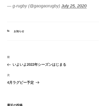
— g-rugby (@gaogaorugby)
July 25, 2020
カ
お知らせ
テ
ゴ
リ
ー
投
前
前
稿
の
いよいよ2022年シーズンはじまる
ナ
投
ビ
稿
次
次
ゲ
の
4月ラグビー予定
投
ー
稿
シ
ョ
最近の投稿