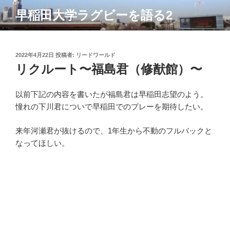
コ
早稲田大学ラグビーを語る2
ン
テ
ン
ツ
投
2022年4月22日
投稿者:
リードワールド
稿
リクルート〜福島君（修猷館）〜
へ
日:
ス
キ
以前下記の内容を書いたが福島君は早稲田志望のよう。
ッ
憧れの下川君についで早稲田でのプレーを期待したい。
プ
来年河瀬君が抜けるので、1年生から不動のフルバックと
なってほしい。