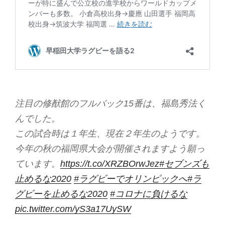
注目の修猷館のフルバック15番は、福島秀法く
んでした。
この試合時は１年生、現在２年生のようです。
今年の秋の福岡県大会が開催されますよう願っ
ています。
https://t.co/XRZBOrwJez
#セブンズも
止めるな2020
#ラグビーでオリンピックへ
#ラ
グビーを止めるな2020
#コロナに負けるな
pic.twitter.com/yS3a17UySW