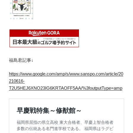
福島君記事↓
https://www.google.com/amp/s/www.sanspo.com/article/20
210616-
T2U5HEJ6XNO23IG6KRTAOFF5AA/%3foutputType=amp