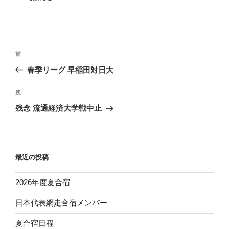
テ
ゴ
リ
ー
投
前
前
稿
の
春季リーグ 早稲田対日大
ナ
投
ビ
稿
次
次
ゲ
の
残念 流通経済大学戦中止
投
ー
稿
シ
ョ
最近の投稿
ン
2026年度夏合宿
日本代表網走合宿メンバー
夏合宿日程