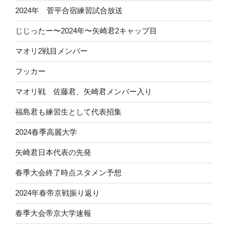
2024年 菅平合宿練習試合放送
じじったー〜2024年〜矢崎君2キャップ目
マオリ2戦目メンバー
フッカー
マオリ戦 佐藤君、矢崎君メンバー入り
福島君も練習生として代表招集
2024春季高麗大学
矢崎君日本代表の先発
春季大会終了時点スタメン予想
2024年春帝京戦振り返り
春季大会帝京大学速報