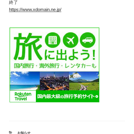
終了
https://www.xdomain.ne.jp/
カ
お知らせ