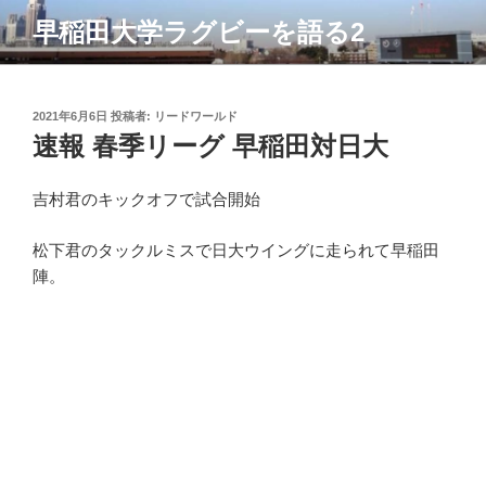
コ
早稲田大学ラグビーを語る2
ン
テ
ン
ツ
投
2021年6月6日
投稿者:
リードワールド
稿
速報 春季リーグ 早稲田対日大
へ
日:
ス
キ
吉村君のキックオフで試合開始
ッ
プ
松下君のタックルミスで日大ウイングに走られて早稲田
陣。