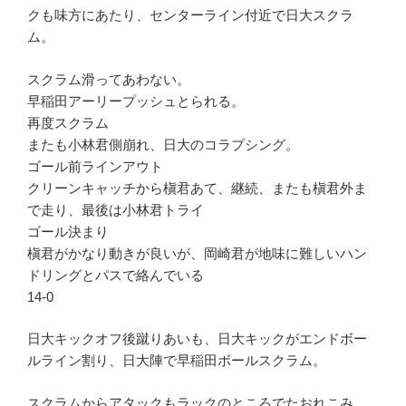
クも味方にあたり、センターライン付近で日大スクラ
ム。
スクラム滑ってあわない。
早稲田アーリープッシュとられる。
再度スクラム
またも小林君側崩れ、日大のコラプシング。
ゴール前ラインアウト
クリーンキャッチから槇君あて、継続、またも槇君外ま
で走り、最後は小林君トライ
ゴール決まり
槇君がかなり動きが良いが、岡崎君が地味に難しいハン
ドリングとパスで絡んでいる
14-0
日大キックオフ後蹴りあいも、日大キックがエンドボー
ルライン割り、日大陣で早稲田ボールスクラム。
スクラムからアタックもラックのところでたおれこみ