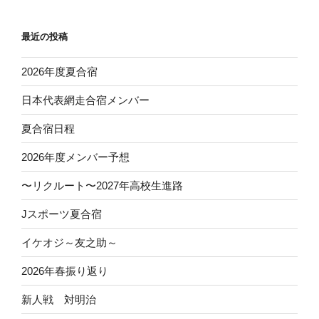
シ
ョ
最近の投稿
ン
2026年度夏合宿
日本代表網走合宿メンバー
夏合宿日程
2026年度メンバー予想
〜リクルート〜2027年高校生進路
Jスポーツ夏合宿
イケオジ～友之助～
2026年春振り返り
新人戦 対明治