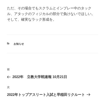
ただ、その場合でもスクラムとインプレー中のタック
ル、アタックのフィジカルの部分で負けないでほしい。
そして、確実なラック形成を。
カ
お知らせ
テ
ゴ
リ
ー
投
前
前
稿
の
2022年 立教大学戦速報 10月21日
ナ
投
ビ
稿
次
次
ゲ
の
2022年トップアスリート入試と早稲田リクルート
投
ー
稿