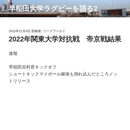
コ
早稲田大学ラグビーを語る2
ン
テ
ン
ツ
投
2022年11月4日
投稿者:
リードワールド
稿
2022年関東大学対抗戦 帝京戦結果
へ
日:
ス
キ
速報
ッ
プ
早稲田吉村君キックオフ
ショートキックマイボール確保も倒れ込んだところノッ
トリリース