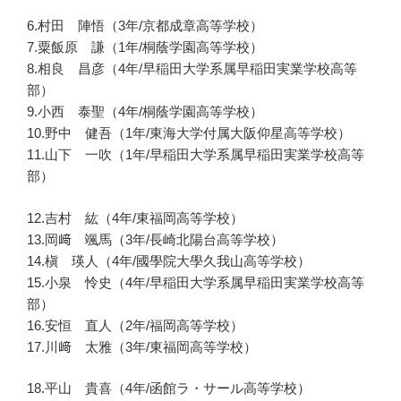
6.村田 陣悟（3年/京都成章高等学校）
7.粟飯原 謙（1年/桐蔭学園高等学校）
8.相良 昌彦（4年/早稲田大学系属早稲田実業学校高等
部）
9.小西 泰聖（4年/桐蔭学園高等学校）
10.野中 健吾（1年/東海大学付属大阪仰星高等学校）
11.山下 一吹（1年/早稲田大学系属早稲田実業学校高等
部）
12.吉村 紘（4年/東福岡高等学校）
13.岡﨑 颯馬（3年/長崎北陽台高等学校）
14.槇 瑛人（4年/國學院大學久我山高等学校）
15.小泉 怜史（4年/早稲田大学系属早稲田実業学校高等
部）
16.安恒 直人（2年/福岡高等学校）
17.川﨑 太雅（3年/東福岡高等学校）
18.平山 貴喜（4年/函館ラ・サール高等学校）