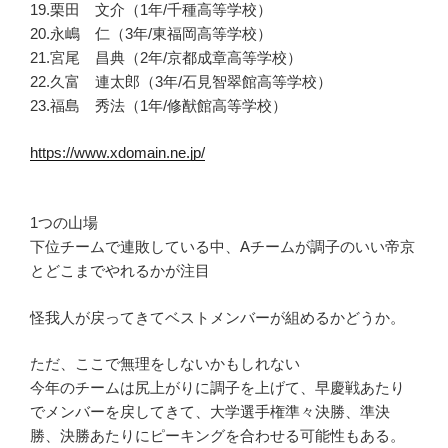
19.栗田 文介（1年/千種高等学校）
20.永嶋 仁（3年/東福岡高等学校）
21.宮尾 昌典（2年/京都成章高等学校）
22.久富 連太郎（3年/石見智翠館高等学校）
23.福島 秀法（1年/修猷館高等学校）
https://www.xdomain.ne.jp/
1つの山場
下位チームで連敗している中、Aチームが調子のいい帝京
とどこまでやれるかが注目
怪我人が戻ってきてベストメンバーが組めるかどうか。
ただ、ここで無理をしないかもしれない
今年のチームは尻上がりに調子を上げて、早慶戦あたり
でメンバーを戻してきて、大学選手権準々決勝、準決
勝、決勝あたりにピーキングを合わせる可能性もある。