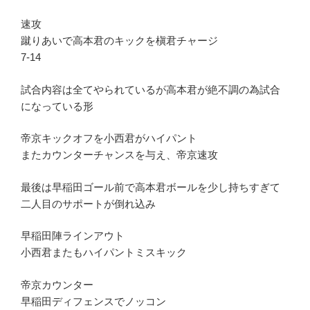
速攻
蹴りあいで高本君のキックを槇君チャージ
7-14
試合内容は全てやられているが高本君が絶不調の為試合
になっている形
帝京キックオフを小西君がハイパント
またカウンターチャンスを与え、帝京速攻
最後は早稲田ゴール前で高本君ボールを少し持ちすぎて
二人目のサポートが倒れ込み
早稲田陣ラインアウト
小西君またもハイパントミスキック
帝京カウンター
早稲田ディフェンスでノッコン