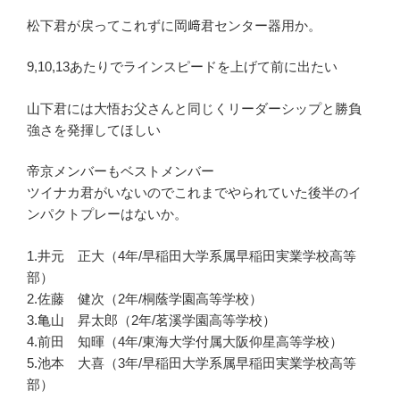
松下君が戻ってこれずに岡﨑君センター器用か。
9,10,13あたりでラインスピードを上げて前に出たい
山下君には大悟お父さんと同じくリーダーシップと勝負
強さを発揮してほしい
帝京メンバーもベストメンバー
ツイナカ君がいないのでこれまでやられていた後半のイ
ンパクトプレーはないか。
1.井元 正大（4年/早稲田大学系属早稲田実業学校高等
部）
2.佐藤 健次（2年/桐蔭学園高等学校）
3.亀山 昇太郎（2年/茗溪学園高等学校）
4.前田 知暉（4年/東海大学付属大阪仰星高等学校）
5.池本 大喜（3年/早稲田大学系属早稲田実業学校高等
部）