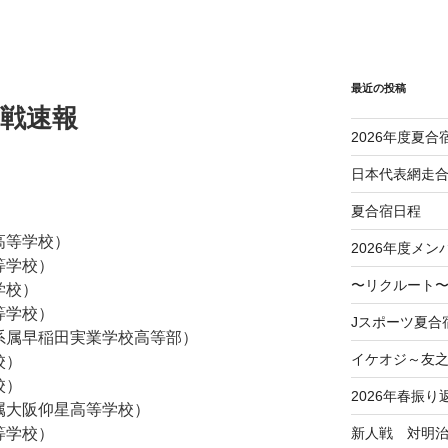
最近の投稿
京戦速報
2026年度夏合
日本代表網走
夏合宿日程
高等学校）
2026年度メン
等学校）
〜リクルート〜
学校）
等学校）
Jスポーツ夏合
学系属早稲田実業学校高等部）
イケオジ～友
校）
校）
2026年春振り
付属大阪仰星高等学校）
新人戦 対明
等学校）