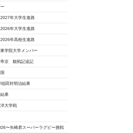
ダー
2027年大学生進路
2026年大学生進路
2026年高校生進路
関東学院大学メンバー
対帝京 観戦記追記
帰国
 早稲田対明治結果
治結果
東洋大学戦
！
026〜矢崎君スーパーラグビー挑戦