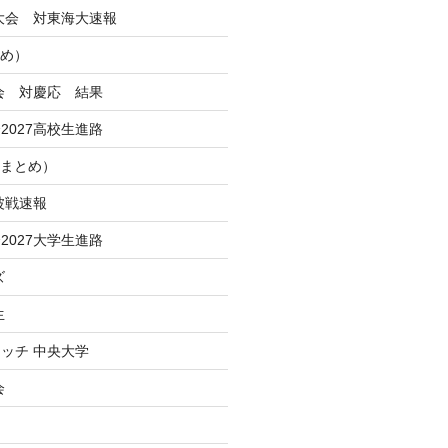
季大会 対東海大速報
とめ）
大会 対慶応 結果
2027高校生進路
Iまとめ）
波戦速報
2027大学生進路
ズ
生
ッチ 中央大学
会