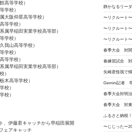
翠館高等学校）
静かなるリー
高等学校）
学付属大阪仰星高等学校）
〜リクルート〜
台高等学校）
〜リクルート〜
大学系属早稲田実業学校高等部）
高等学校）
〜リクルート〜
學久我山高等学校）
春季大会 対
高等学校）
園高等学校）
春練習試合 
大学系属早稲田実業学校高等部）
矢崎君怪我で
学校）
學栃木高等学校）
Gemini記者
等学校）
春季大会対明
等学校）
春季大会 対
ふるさと納税
ト、伊藤君キャッチから早稲田展開
〜じじったー2
フェアキャッチ