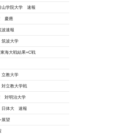
戦青山学院大学 速報
権 慶應
筑波速報
 筑波大学
東海大戦結果+C戦
ン
 立教大学
戦 対立教大学戦
権 対明治大学
戦 日体大 速報
ン展望
程