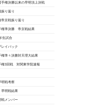
学選手権決勝以来の早明頂上決戦
戦振り返り
手権帝京戦振り返り
選手権準決勝 帝京戦結果
年生試合
戦プレイバック
選手権準々決勝対天理大結果
選手権3回戦 対関東学院速報
早明戦考察
戦 早明戦結果
早明戦メンバー