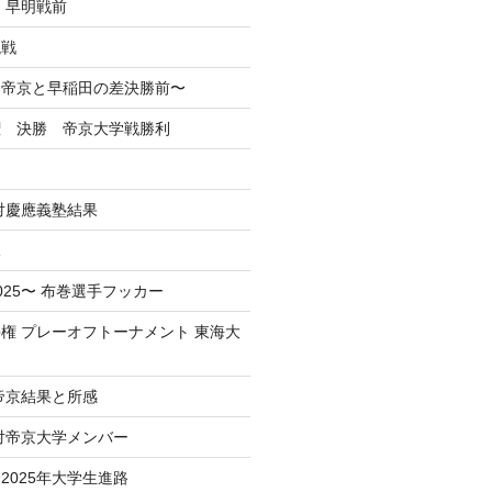
 早明戦前
混戦
掲】帝京と早稲田の差決勝前〜
権 決勝 帝京大学戦勝利
戦対慶應義塾結果
況
025〜 布巻選手フッカー
権 プレーオフトーナメント 東海大
 帝京結果と所感
 対帝京大学メンバー
2025年大学生進路