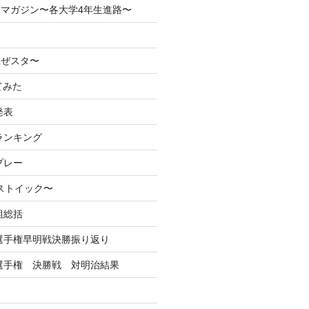
マガジン〜各大学4年生進路〜
なぜスタ〜
てみた
発表
ランキング
プレー
るストイック〜
組総括
学選手権早明戦決勝振り返り
学選手権 決勝戦 対明治結果