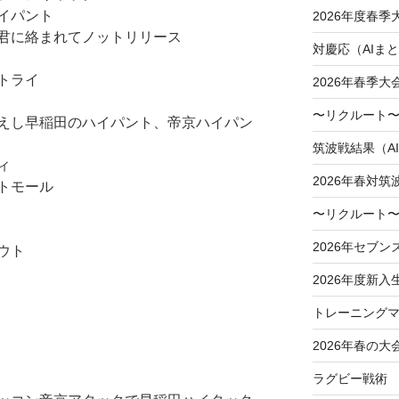
イパント
2026年度春
君に絡まれてノットリリース
対慶応（AIま
トライ
2026年春季
〜リクルート〜
えし早稲田のハイパント、帝京ハイパン
筑波戦結果（A
ィ
2026年春対筑
トモール
〜リクルート〜
2026年セブン
ウト
2026年度新入
トレーニングマ
2026年春の大
ラグビー戦術