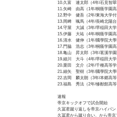
10.久富 連太郎（4年/石見智
11.矢崎 由高（1年/桐蔭学園
12.野中 健吾（2年/東海大
13.岡﨑 颯馬（4年/長崎北陽
14.守屋 大誠（3年/早稲田
15.伊藤 大祐（4年/桐蔭学園
16.清水 健伸（1年/國學院大
17.門脇 浩志（3年/桐蔭学園
18.亀山 昇太郎（3年/茗溪学
19.細川 大斗（4年/早稲田
20.栗田 文介（2年/千種高等
21.細矢 聖樹（3年/國學院大
22.吉岡 麟太朗（3年/本郷高
23.福島 秀法（2年/修猷館高
速報
帝京キックオフで試合開始
久冨君蹴り返しを帝京ハイパン
久冨君から蹴り合い、から帝京