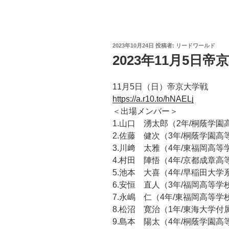
投
2023年10月24日
投稿者:
リードワールド
稿
2023年11月5日帝
日:
11月5日（日）帝京大学戦
https://a.r10.to/hNAELj
＜出場メンバー＞
1.山口 湧太郎（2年/桐蔭学園
2.佐藤 健次（3年/桐蔭学園高
3.川﨑 太雅（4年/東福岡高等
4.村田 陣悟（4年/京都成章高
5.池本 大喜（4年/早稲田大
6.安恒 直人（3年/福岡高等学
7.永嶋 仁（4年/東福岡高等学
8.松沼 寛治（1年/東海大学
9.島本 陽太（4年/桐蔭学園高