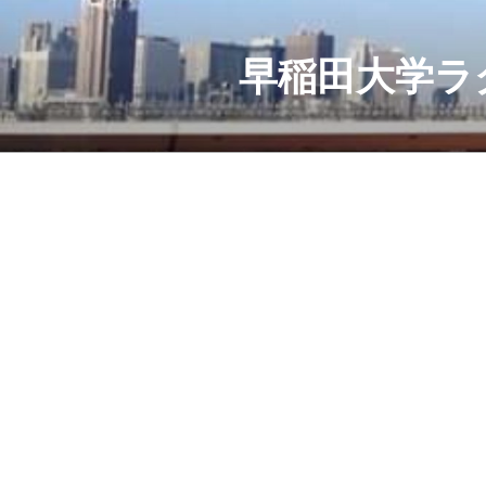
コ
ン
テ
早稲田大学ラ
ン
ツ
へ
ス
キ
ッ
プ