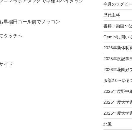
ッコン帝京アタックで早稲田ハイタック
今月のラグビー
歴代主将
も早稲田ゴール前でノッコン
書籍・動画〜
てタッチへ
Geminiに聞い
2026年新体制
2025年度記事
サイド
2026年花園好
服部2.0〜ゆ
2025年度野中
2025年度大
2025年度大
北風