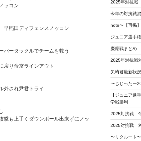
2025年対抗戦
ノッコン
今年の対抗戦
note〜【再
、早稲田ディフェンスノッコン
ジュニア選手
慶應戦まとめ
ーパータックルでチームを救う
2025年対抗
に戻り帝京ラインアウト
矢崎君最新状
〜じじったー2
ル外され尹君トライ
【ジュニア選手
学戦勝利
し
2025対抗戦
攻撃も上手くダウンボール出来ずにノッ
2025対抗戦
〜リクルート〜