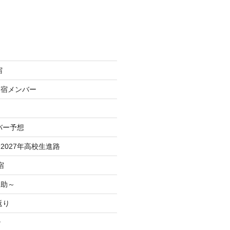
宿
合宿メンバー
バー予想
2027年高校生進路
宿
之助～
返り
治