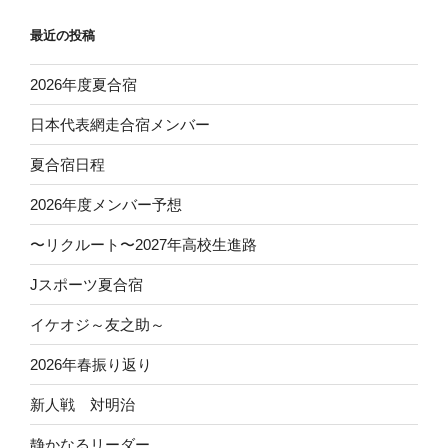
ー
ペ
最近の投稿
ジ
ー
ジ
2026年度夏合宿
送
日本代表網走合宿メンバー
り
夏合宿日程
2026年度メンバー予想
〜リクルート〜2027年高校生進路
Jスポーツ夏合宿
イケオジ～友之助～
2026年春振り返り
新人戦 対明治
静かなるリーダー