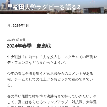
コ
早稲田大学ラグビーを語る2
ン
テ
ン
ツ
月:
2024年4月
へ
ス
投
2024年4月30日
キ
稿
2024年春季 慶應戦
ッ
日:
プ
中央戦は主に前半に主力を投入し、スクラムでの圧倒や
ディフェンスなども良かったようだ。
今年の春は全勝を狙うと宮尾君からのコメントがある
程、チームとしての仕上げを急ピッチで進めてきてい
る。
春の早い段階で昨年準々決勝時まで持っていきたい、そ
して、夏にはさらなるジャンプアップ、対抗戦、大学選