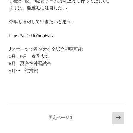
手権と2段、3段とチーム力を上げて行ってほしい。
まずは、慶應戦に注目したい。
今年も速報していきたいと思う。
https://a.r10.to/huaEZs
Jスポーツで春季大会全試合視聴可能
5月、6月 春季大会
8月 夏合宿練習試合
9月〜 対抗戦
投
次
固定ページ
1
の
稿
ペ
の