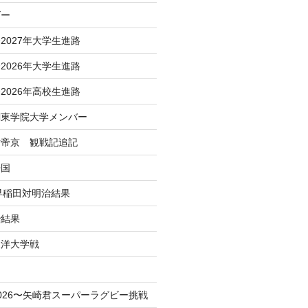
ダー
2027年大学生進路
2026年大学生進路
2026年高校生進路
関東学院大学メンバー
対帝京 観戦記追記
帰国
 早稲田対明治結果
治結果
東洋大学戦
！
026〜矢崎君スーパーラグビー挑戦