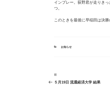
インプレー。荻野君が走りきっ
つ。
このときを最後に早稲田は決勝
カ
お知らせ
テ
ゴ
リ
ー
投
前
前
稿
の
５月19日 流通経済大学 結果
投
ナ
稿
ビ
ゲ