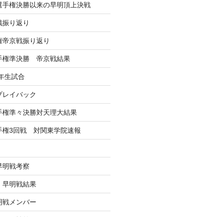
学選手権決勝以来の早明頂上決戦
戦振り返り
手権帝京戦振り返り
選手権準決勝 帝京戦結果
年生試合
戦プレイバック
選手権準々決勝対天理大結果
選手権3回戦 対関東学院速報
早明戦考察
戦 早明戦結果
早明戦メンバー