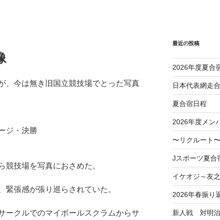
最近の投稿
像
2026年度夏合
が、今は無き旧国立競技場でとった写真
日本代表網走
夏合宿日程
2026年度メン
ージ・決勝
〜リクルート〜
Jスポーツ夏合
ら競技場を写真におさめた。
イケオジ～友
、緊張感が張り巡らされていた。
2026年春振り
新人戦 対明
サークルでのマイボールスクラムからサ