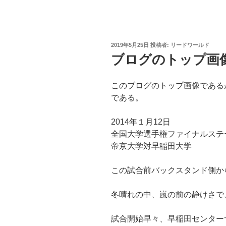
投
2019年5月25日
投稿者:
リードワールド
稿
ブログのトップ画
日:
このブログのトップ画像である
である。
2014年１月12日
全国大学選手権ファイナルステ
帝京大学対早稲田大学
この試合前バックスタンド側か
冬晴れの中、嵐の前の静けさで
試合開始早々、早稲田センター