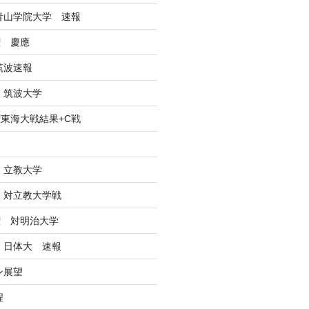
戦青山学院大学 速報
権 慶應
筑波速報
 筑波大学
東海大戦結果+C戦
ン
 立教大学
戦 対立教大学戦
権 対明治大学
戦 日体大 速報
ン展望
程