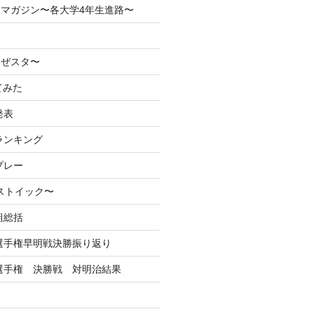
マガジン〜各大学4年生進路〜
なぜスタ〜
てみた
発表
ランキング
プレー
るストイック〜
組総括
学選手権早明戦決勝振り返り
学選手権 決勝戦 対明治結果