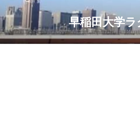
コ
ン
テ
早稲田大学ラ
ン
ツ
へ
ス
キ
ッ
プ