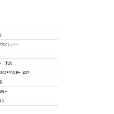
宿
合宿メンバー
バー予想
2027年高校生進路
宿
之助～
返り
治