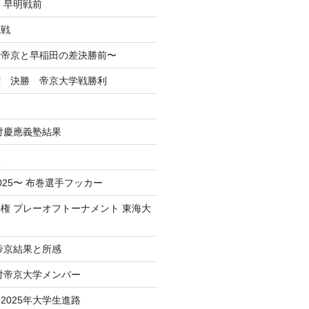
 早明戦前
混戦
掲】帝京と早稲田の差決勝前〜
権 決勝 帝京大学戦勝利
戦対慶應義塾結果
況
025〜 布巻選手フッカー
権 プレーオフトーナメント 東海大
 帝京結果と所感
 対帝京大学メンバー
2025年大学生進路