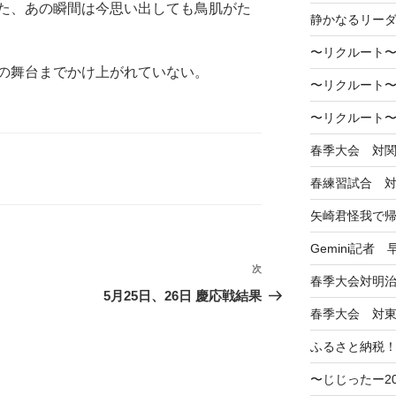
た、あの瞬間は今思い出しても鳥肌がた
静かなるリー
〜リクルート〜
の舞台までかけ上がれていない。
〜リクルート〜
〜リクルート〜
春季大会 対
春練習試合 
矢崎君怪我で
Gemini記者
次
次
春季大会対明
の
5月25日、26日 慶応戦結果
投
春季大会 対
稿
ふるさと納税
〜じじったー2