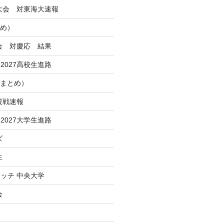
季大会 対東海大速報
とめ）
大会 対慶応 結果
2027高校生進路
Iまとめ）
波戦速報
2027大学生進路
ズ
生
ッチ 中央大学
会