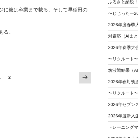
ふるさと納税
ジに彼は卒業まで載る、そして早稲田の
〜じじったー2
2026年度春
ある。
対慶応（AIま
2026年春季
〜リクルート〜
筑波戦結果（A
次
固
1
固
2
2026年春対筑
の
定
定
ペ
ペ
ペ
〜リクルート〜
ー
ー
ー
ジ
ジ
2026年セブン
ジ
2026年度新入
トレーニングマ