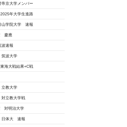
 対帝京大学メンバー
2025年大学生進路
戦青山学院大学 速報
権 慶應
筑波速報
 筑波大学
東海大戦結果+C戦
ン
 立教大学
戦 対立教大学戦
権 対明治大学
戦 日体大 速報