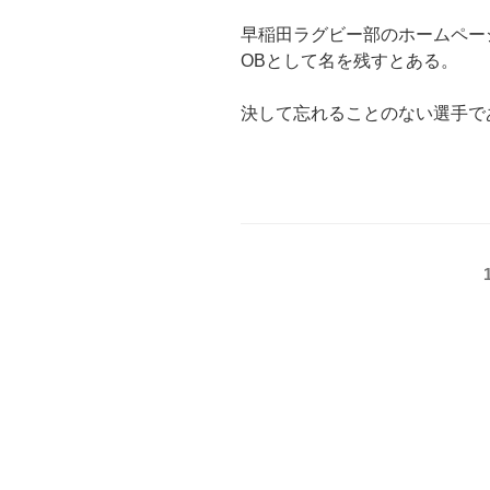
早稲田ラグビー部のホームペー
OBとして名を残すとある。
決して忘れることのない選手で
投
稿
の
ペ
ー
ジ