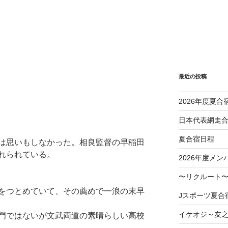
最近の投稿
2026年度夏合
日本代表網走
夏合宿日程
は思いもしなかった。相良監督の早稲田
れられている。
2026年度メン
〜リクルート〜
をつとめていて、その薦めで一浪の末早
Jスポーツ夏合
イケオジ～友
門ではないが文武両道の素晴らしい高校