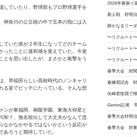
2026年春振り
場していたり、野球部もプロ野球選手を
新人戦 対明
、神奈川の公立校の中で五本の指には入
静かなるリー
〜リクルート〜
していた彼が２年生になってどのチーム
〜リクルート〜
かったことに違和感を覚えていた。今覚
ことを思い出したが、まさかと衝撃をう
〜リクルート〜
春季大会 対
は、早稲田らしい高校時代のノンキャリ
春練習試合 
れる姿でピッチにたっている。そんな想
矢崎君怪我で
Gemini記者
ァンが東福岡、桐蔭学園、東海大仰星と
春季大会対明
川和？、無名校出して大丈夫かなんて思
らなかなかやるではないかという反応が
春季大会 対
であろうと期待していた。