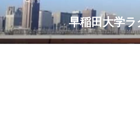
コ
ン
テ
早稲田大学ラ
ン
ツ
へ
ス
キ
ッ
プ