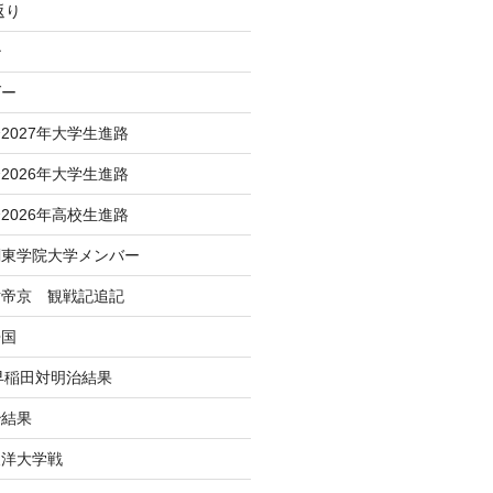
返り
治
ダー
2027年大学生進路
2026年大学生進路
2026年高校生進路
関東学院大学メンバー
対帝京 観戦記追記
帰国
 早稲田対明治結果
治結果
東洋大学戦