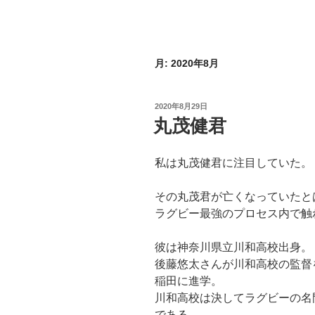
月:
2020年8月
投
2020年8月29日
稿
丸茂健君
日:
私は丸茂健君に注目していた。
その丸茂君が亡くなっていたと
ラグビー最強のプロセス内で触
彼は神奈川県立川和高校出身。
後藤悠太さんが川和高校の監督
稲田に進学。
川和高校は決してラグビーの名
である。