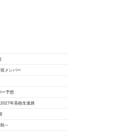
宿
合宿メンバー
バー予想
2027年高校生進路
宿
之助～