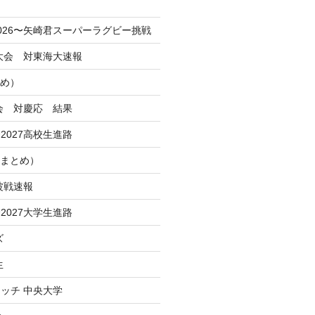
！
026〜矢崎君スーパーラグビー挑戦
季大会 対東海大速報
とめ）
大会 対慶応 結果
2027高校生進路
Iまとめ）
波戦速報
2027大学生進路
ズ
生
ッチ 中央大学