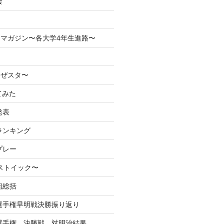
会
マガジン〜各大学4年生進路〜
なぜスタ〜
てみた
発表
ランキング
プレー
るストイック〜
組総括
学選手権早明戦決勝振り返り
学選手権 決勝戦 対明治結果