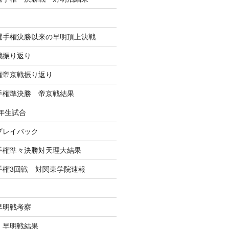
学選手権決勝以来の早明頂上決戦
戦振り返り
手権帝京戦振り返り
選手権準決勝 帝京戦結果
年生試合
戦プレイバック
選手権準々決勝対天理大結果
選手権3回戦 対関東学院速報
早明戦考察
戦 早明戦結果