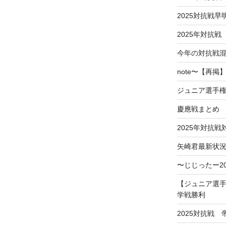
2025対抗戦
2025年対抗戦
今年の対抗戦
note〜【再
ジュニア選手
慶應戦まとめ
2025年対抗
矢崎君最新状
〜じじったー2
【ジュニア選手
学戦勝利
2025対抗戦