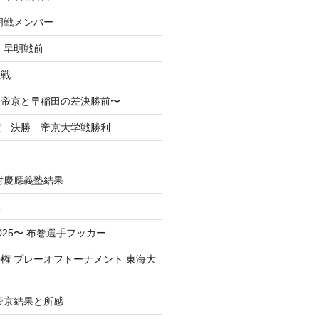
早明戦メンバー
 早明戦前
混戦
掲】帝京と早稲田の差決勝前〜
権 決勝 帝京大学戦勝利
戦対慶應義塾結果
況
025〜 布巻選手フッカー
権 プレーオフトーナメント 東海大
 帝京結果と所感