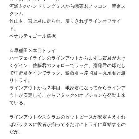
河瀬君のハンドリングミスから峨家君ノッコン、帝京ス
クラム
竹山君、宮上君に走られ、戻りきれずラインオフサイ
ド。
ペナルティゴール選択
☆早稲田３本目トライ
ハーフェイラインのラインアウトからまず古賀君が大き
くゲイン、佐藤君のフォローでラック、齋藤君の球だし
で中野君ゲインでラック、齋藤君→岸岡君→丸尾君と渡
りトライ。
ラインアウトから２本目。峨家君になってからラインア
ウトが安定しそこからアタックのオプションを発動出来
ている。
ラインアウトやスクラムのセットピースが安定さえすれ
ばバックスに役者が揃ってるだけにトライに直結するの
だが。