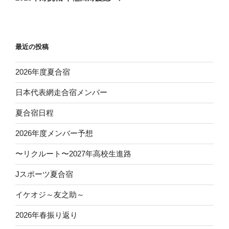
投
ー
稿
シ
ョ
最近の投稿
ン
2026年度夏合宿
日本代表網走合宿メンバー
夏合宿日程
2026年度メンバー予想
〜リクルート〜2027年高校生進路
Jスポーツ夏合宿
イケオジ～友之助～
2026年春振り返り