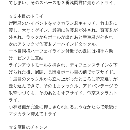
てしまい、そのスペースを３番浅岡君に走られトライ。
☆３本目のトライ
岸岡君のハイパントをマクカラン君キャッチ。竹山君に
渡し、大きくゲイン、最初に佐藤君が外され、齋藤君が
外され、ラックからボールが出たあと幸重君が外され、
次のアタックで佐藤君ノーバインドタックル。
一本目同様ハーフェイライン付近での反則は相手を助
け、ピンチに直結。
ラインアウトモールを押され、ディフェンスラインを下
げられた後、展開、長田君ポール目の前でオフサイド。
１度目のタックルから立ち上がったところに帝京選手が
走り込んできて、そのままタックル、アドバンテージで
攻撃つづくも、そのあともオフサイド。帝京スクラムト
ライ。
小林君側が完全に押しきられ回るようなかたちで最後は
マクカラン抑えてトライ
☆２度目のチャンス