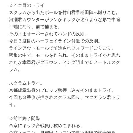
☆４本目のトライ
スクラムから出たボールを竹山君早稲田陣へ蹴りこむ。
河瀬君カウンターがランかキックか迷うような形で中途
半端になり、前で捕まる。
そのままオーバーされてハンドの反則。
今日３度目のハーフェイライン付近での反則。
ラインアウトモールで前進されフォワードごりごり。
密集の中で、モールを作られ、そのままトライかと思わ
れたが幸重君がグラウンディング阻止で５メートルスク
ラム。
スクラムトライ。
京都成章出身のプロップ勢押し込みそのままトライ。
今回も３番側が押されスクラム回り、マクカラン君トラ
イ。
☆前半終了間際
帝京にキック合戦負け攻めこまれる。
帝京ノッコン、早稲田ノッコンで早稲田陣で試合推移。