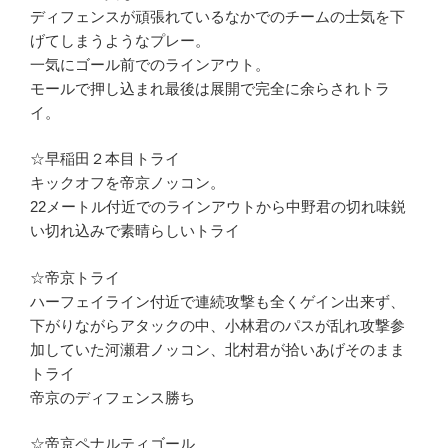
ディフェンスが頑張れているなかでのチームの士気を下
げてしまうようなプレー。
一気にゴール前でのラインアウト。
モールで押し込まれ最後は展開で完全に余らされトラ
イ。
☆早稲田２本目トライ
キックオフを帝京ノッコン。
22メートル付近でのラインアウトから中野君の切れ味鋭
い切れ込みで素晴らしいトライ
☆帝京トライ
ハーフェイライン付近で連続攻撃も全くゲイン出来ず、
下がりながらアタックの中、小林君のパスが乱れ攻撃参
加していた河瀬君ノッコン、北村君が拾いあげそのまま
トライ
帝京のディフェンス勝ち
☆帝京ペナルティゴール