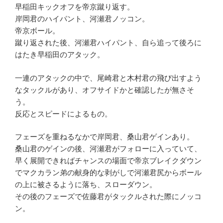
早稲田キックオフを帝京蹴り返す。
岸岡君のハイパント、河瀬君ノッコン。
帝京ボール。
蹴り返された後、河瀬君ハイパント、自ら追って後ろに
はたき早稲田のアタック。
一連のアタックの中で、尾崎君と木村君の飛び出すよう
なタックルがあり、オフサイドかと確認したが無さそ
う。
反応とスピードによるもの。
フェーズを重ねるなかで岸岡君、桑山君ゲインあり。
桑山君のゲインの後、河瀬君がフォローに入っていて、
早く展開できればチャンスの場面で帝京ブレイクダウン
でマクカラン弟の献身的な剥がしで河瀬君尻からボール
の上に被さるように落ち、スローダウン。
その後のフェーズで佐藤君がタックルされた際にノッコ
ン。