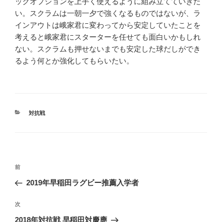
ックオプションを上手く使えるように組み立てていきた
い。スクラムは一朝一夕で強くなるものではないが、ラ
インアウトは峨家君に変わってから安定していたことを
考えると峨家君にスターターを任せても面白いかもしれ
ない。スクラムも押せないまでも安定した球だしができ
るよう何とか強化してもらいたい。
カ
対抗戦
テ
ゴ
リ
ー
投
前
前
稿
の
2019年早稲田ラグビー推薦入学者
ナ
投
ビ
稿
次
次
ゲ
の
2018年対抗戦 早稲田対慶應