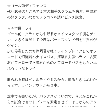
☆ゴール前ディフェンス
残り10分のところで２本の相手スクラムを防ぎ、中野君
の好タックルなどでノッコンを誘いピンチ脱出。
☆４本目トライ
ゴール前スクラムから中野君がメインスタンド側をゲイ
ン、大きく展開して今度はバックスタンド側を古賀君が
ゲイン。
少し停滞したのち岸岡君が軽くラインブレイクしてオフ
ロードで河瀬君へナイスパス、河瀬君力強いラン、古賀
君がフォローで河瀬君からのオフロードパスをもらい流
れるようなトライ
取られる時はペナルティやミスから。取るときは流れか
ら２本、ラインアウトから２本。
途中でも書いたが、バックスがよいので、何とかこれか
らの試合はセットプレーを安定させて、そこからのアタ