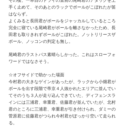
その後、一本目のトライの直前の尾崎君のアタックを上
手く止めて、そのあとのラックでボールがこぼれたが笛
はならず。
よくみると長田君がボールをジャッカルしているところ
完全に寝ている尾崎君がボールを離さなかったため、長
田君も取りきれずボールがこぼれた。ノットリリースザ
ボール、ノッコンの判定も無し。
尾崎君のラストパス素晴らしかった。これはスローフォ
ワードではなさそう。
☆オフサイドで助かった場面
今村君の大きなゲインがあったが、ラックから小畑君が
ボールを出す段階で帝京４人抜かれたエリアに並んでい
てそのうち３人が走り込んできていた、ディフェンスラ
インには三浦君、幸重君、佐藤君が並んでいたが、北村
君のところに三浦君、幸重君が引き付けられ、ダミーの
菅原君に佐藤君がつられ今村君がぽっかり空いて走られ
る。