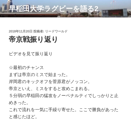
コ
早稲田大学ラグビーを語る2
ン
テ
ン
ツ
投
2018年11月20日
投稿者:
リードワールド
稿
帝京戦振り返り
へ
日:
ス
キ
ビデオを見て振り返り
ッ
プ
☆最初のチャンス
まずは帝京のミスで始まった。
岸岡君のキックオフを菅原君がノッコン。
帝京といえ、ミスをすると攻めこまれる。
５分弱の早稲田の猛攻をノーペナルティでしっかりと止
めきった。
これで流れを一気に手繰り寄せた。ここで勝負があった
と感じたほど。