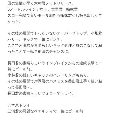
田の集散が早く木村君ノットリリース。
5メートルラインアウト。宮里君→峨家君
スロー完璧で良いモール組むも峨家君少し持ち出しが早
かった。
その後の展開でもったいないオーバーザトップ、小畑君
ハリー、キックで一気にピンチ。
ここで河瀬君が素晴らしいキック処理と身のこなしで粘
ったことで一転早稲田のチャンスに。
長田君の素晴らしいラインブレイクからの連続攻撃で一
気にゴール前。
小林君の難しいキャッチのハンドリングもあり。
その後の展開で岸岡君のパスミスを桑山君上手く拾い粘
って長田君へ。
長田君の素晴らしいフォローでトライ。
☆帝京トライ
三浦君の悪質なペナルティで一気にゴール前