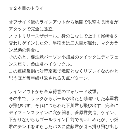
☆２本目のトライ
オフサイド後のラインアウトから展開で攻撃も長田君が
アタックで完全に孤立。
ノットリリースザボール。身のこなしで上手く尾崎君を
交わしゲインした分、早稲田は二人目が遅れ、マクカラ
ン兄弟の餌食に。
そのあと、要注意パーソン小畑君のクイックにディフェ
ンス焦り、桑山君ハイタックル。
この連続反則は対帝京戦で幾度となくリプレイなのかと
思うほど毎年繰り返される失点パターン。
ラインアウトから帝京得意のフォワード攻撃。
その中で、ラックからボールが出たと勘違いした幸重君
が飛び出す、それにつられた下川君も飛び出す、完全に
ディフェンスラインに穴が開き、菅原君突進、ゲイン、
下がりながらもゴールライン目前で食い止めたが、小畑
君のテンポをずらしたパスに佐藤君が引っ掛り飛び出し