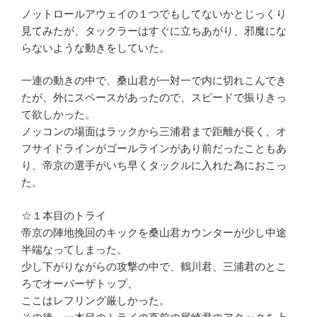
ノットロールアウェイの１つでもしてないかとじっくり
見てみたが、タックラーはすぐに立ちあがり、邪魔にな
らないような動きをしていた。
一連の動きの中で、桑山君が一対一で内に切れこんでき
たが、外にスペースがあったので、スピードで振りきっ
て欲しかった。
ノッコンの場面はラックから三浦君まで距離が長く、オ
フサイドラインがゴールラインがあり前だったこともあ
り、帝京の選手がいち早くタックルに入れた為におこっ
た。
☆１本目のトライ
帝京の陣地挽回のキックを桑山君カウンターが少し中途
半端なってしまった。
少し下がりながらの攻撃の中で、鶴川君、三浦君のとこ
ろでオーバーザトップ、
ここはレフリング厳しかった。