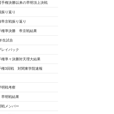
学選手権決勝以来の早明頂上決戦
戦振り返り
手権帝京戦振り返り
選手権準決勝 帝京戦結果
年生試合
戦プレイバック
選手権準々決勝対天理大結果
選手権3回戦 対関東学院速報
早明戦考察
戦 早明戦結果
早明戦メンバー