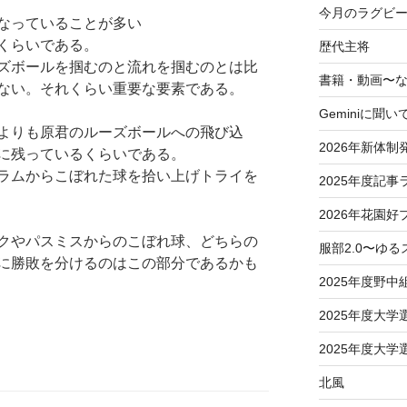
今月のラグビー
なっていることが多い
くらいである。
歴代主将
ズボールを掴むのと流れを掴むのとは比
書籍・動画〜
ない。それくらい重要な要素である。
Geminiに聞い
よりも原君のルーズボールへの飛び込
2026年新体制
に残っているくらいである。
ラムからこぼれた球を拾い上げトライを
2025年度記事
2026年花園好
クやパスミスからのこぼれ球、どちらの
服部2.0〜ゆ
に勝敗を分けるのはこの部分であるかも
2025年度野中
2025年度大
2025年度大
北風