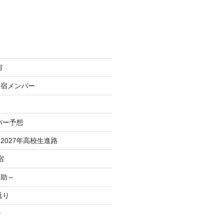
宿
合宿メンバー
バー予想
2027年高校生進路
宿
之助～
返り
治