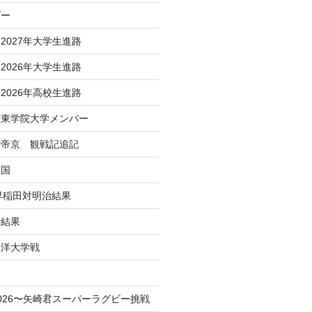
ダー
2027年大学生進路
2026年大学生進路
2026年高校生進路
関東学院大学メンバー
対帝京 観戦記追記
帰国
 早稲田対明治結果
治結果
東洋大学戦
！
026〜矢崎君スーパーラグビー挑戦