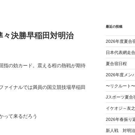
最近の投稿
権準々決勝早稲田対明治
2026年度夏合
日本代表網走
夏合宿日程
屈指の効カード。震える程の熱戦が期待
2026年度メン
〜リクルート〜
ファイナルでは満員の国立競技場早稲田
Jスポーツ夏合
イケオジ～友
かって来るだろう
2026年春振り
新人戦 対明