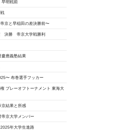
 早明戦前
混戦
掲】帝京と早稲田の差決勝前〜
権 決勝 帝京大学戦勝利
戦対慶應義塾結果
況
025〜 布巻選手フッカー
権 プレーオフトーナメント 東海大
 帝京結果と所感
 対帝京大学メンバー
2025年大学生進路