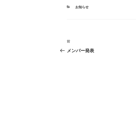
カ
お知らせ
テ
ゴ
リ
ー
投
前
前
稿
の
メンバー発表
投
ナ
稿
ビ
ゲ
ー
シ
ョ
ン