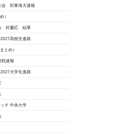
季大会 対東海大速報
とめ）
大会 対慶応 結果
2027高校生進路
Iまとめ）
波戦速報
2027大学生進路
ズ
生
ッチ 中央大学
会