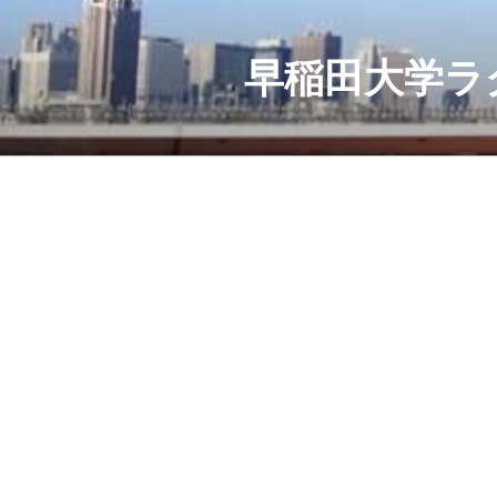
コ
ン
テ
早稲田大学ラ
ン
ツ
へ
ス
キ
ッ
プ