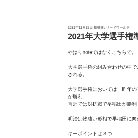
投
2021年12月25日
投稿者:
リードワールド
稿
2021年大学選手
日:
やはりnoteではなくこちらで。
大学選手権の組み合わせの中で
される。
大学選手権においては一昨年の
が勝利
直近では対抗戦で早稲田が勝利
明治は物凄い形相で早稲田に向
キーポイントは３つ