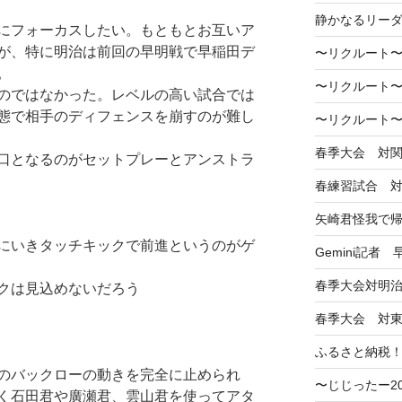
静かなるリー
にフォーカスしたい。もともとお互いア
が、特に明治は前回の早明戦で早稲田デ
〜リクルート〜
。
〜リクルート〜
のではなかった。レベルの高い試合では
態で相手のディフェンスを崩すのが難し
〜リクルート〜
春季大会 対
口となるのがセットプレーとアンストラ
春練習試合 
矢崎君怪我で
にいきタッチキックで前進というのがゲ
Gemini記者
春季大会対明
クは見込めないだろう
春季大会 対
ふるさと納税
のバックローの動きを完全に止められ
〜じじったー2
く石田君や廣瀬君、雲山君を使ってアタ