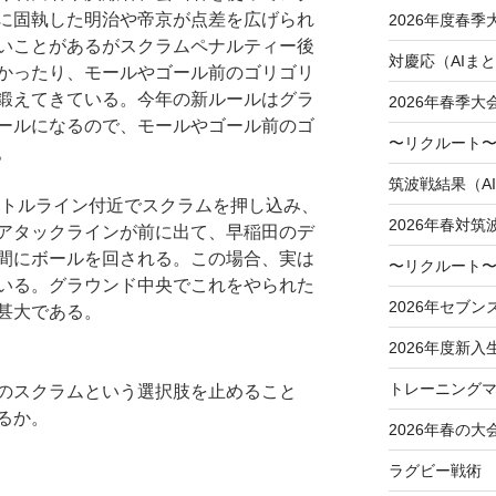
に固執した明治や帝京が点差を広げられ
2026年度春
いことがあるがスクラムペナルティー後
対慶応（AIま
かったり、モールやゴール前のゴリゴリ
鍛えてきている。今年の新ルールはグラ
2026年春季
ールになるので、モールやゴール前のゴ
〜リクルート〜
。
筑波戦結果（A
ートルライン付近でスクラムを押し込み、
2026年春対筑
アタックラインが前に出て、早稲田のデ
間にボールを回される。この場合、実は
〜リクルート〜
いる。グラウンド中央でこれをやられた
2026年セブン
甚大である。
2026年度新入
トレーニングマ
のスクラムという選択肢を止めること
るか。
2026年春の大
ラグビー戦術