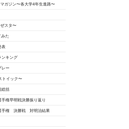
マガジン〜各大学4年生進路〜
なぜスタ〜
てみた
発表
ランキング
プレー
るストイック〜
組総括
学選手権早明戦決勝振り返り
学選手権 決勝戦 対明治結果