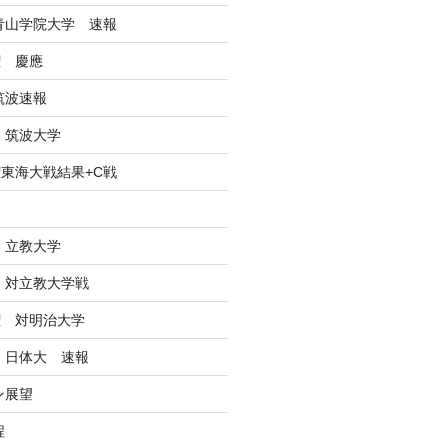
戦青山学院大学 速報
権 慶應
筑波速報
 筑波大学
東海大戦結果+C戦
ン
 立教大学
戦 対立教大学戦
権 対明治大学
戦 日体大 速報
ン展望
程