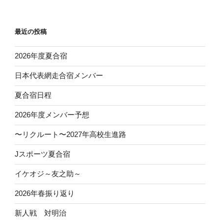
稿
シ
ョ
最近の投稿
ン
2026年度夏合宿
日本代表網走合宿メンバー
夏合宿日程
2026年度メンバー予想
〜リクルート〜2027年高校生進路
Jスポーツ夏合宿
イケオジ～友之助～
2026年春振り返り
新人戦 対明治