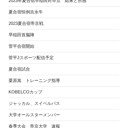
2023年夏合宿早稲田対帝京 結果と所感
夏合宿恒例吉永牛
2023夏合宿帝京戦
早稲田首脳陣
菅平合宿開始
菅平Jスポーツ配信予定
夏合宿試合
栗原嵩 トレーニング指導
KOBELCOカップ
ジャッカル、スイベルパス
大学オールスターメンバー
春季大会 帝京大学 速報