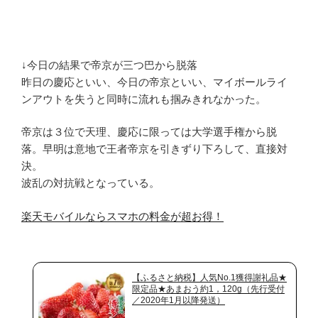
↓今日の結果で帝京が三つ巴から脱落
昨日の慶応といい、今日の帝京といい、マイボールライ
ンアウトを失うと同時に流れも掴みきれなかった。
帝京は３位で天理、慶応に限っては大学選手権から脱
落。早明は意地で王者帝京を引きずり下ろして、直接対
決。
波乱の対抗戦となっている。
楽天モバイルならスマホの料金が超お得！
【ふるさと納税】人気No.1獲得謝礼品★
限定品★あまおう約1，120g（先行受付
／2020年1月以降発送）