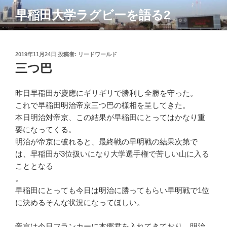
コ
早稲田大学ラグビーを語る2
ン
テ
ン
ツ
投
2019年11月24日
投稿者:
リードワールド
稿
三つ巴
へ
日:
ス
キ
昨日早稲田が慶應にギリギリで勝利し全勝を守った。
ッ
これで早稲田明治帝京三つ巴の様相を呈してきた。
プ
本日明治対帝京、この結果が早稲田にとってはかなり重
要になってくる。
明治が帝京に破れると、最終戦の早明戦の結果次第で
は、早稲田が3位扱いになり大学選手権で苦しい山に入る
こととなる
。
早稲田にとっても今日は明治に勝ってもらい早明戦で1位
に決めるそんな状況になってほしい。
帝京は今日フランカーに本郷君を入れてきており、明治