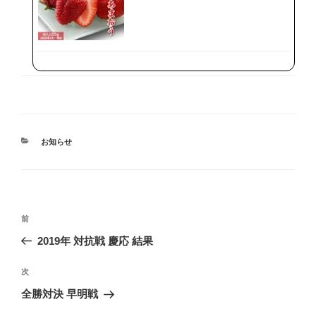
カ
お知らせ
テ
ゴ
リ
ー
投
前
前
稿
の
2019年 対抗戦 慶応 結果
ナ
投
ビ
稿
次
次
ゲ
の
全勝対決 早明戦
投
ー