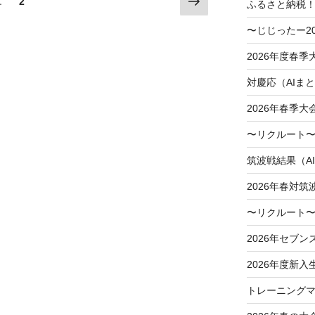
次
固
1
固
2
ふるさと納税
の
定
定
〜じじったー2
ペ
ペ
ペ
ー
ー
ー
2026年度春
ジ
ジ
ジ
対慶応（AIま
2026年春季
〜リクルート〜
筑波戦結果（A
2026年春対筑
〜リクルート〜
2026年セブン
2026年度新入
トレーニングマ