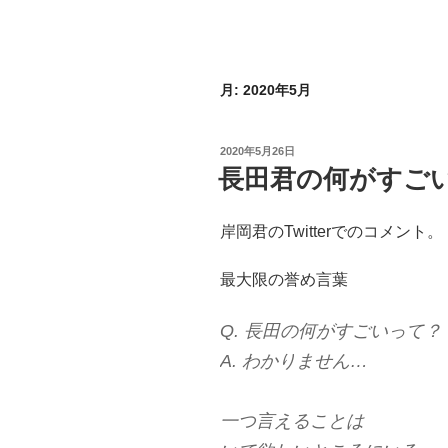
月:
2020年5月
投
2020年5月26日
稿
長田君の何がすご
日:
岸岡君のTwitterでのコメント。
最大限の誉め言葉
Q. 長田の何がすごいって？
A. わかりません…
一つ言えることは