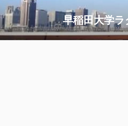
コ
ン
テ
早稲田大学ラ
ン
ツ
へ
ス
キ
ッ
プ