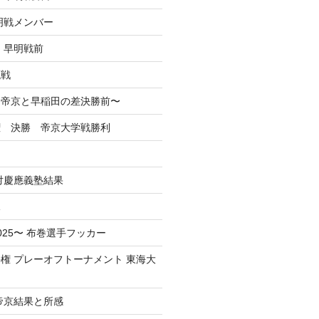
早明戦メンバー
 早明戦前
混戦
掲】帝京と早稲田の差決勝前〜
権 決勝 帝京大学戦勝利
戦対慶應義塾結果
況
025〜 布巻選手フッカー
権 プレーオフトーナメント 東海大
 帝京結果と所感