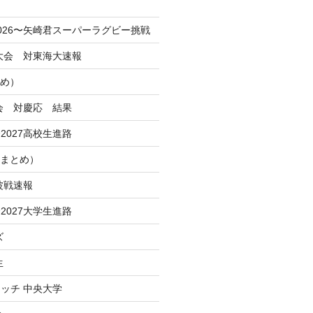
！
026〜矢崎君スーパーラグビー挑戦
季大会 対東海大速報
とめ）
大会 対慶応 結果
2027高校生進路
Iまとめ）
波戦速報
2027大学生進路
ズ
生
ッチ 中央大学