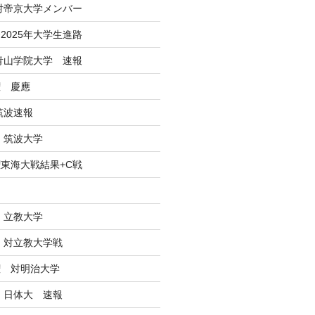
 対帝京大学メンバー
2025年大学生進路
戦青山学院大学 速報
権 慶應
筑波速報
 筑波大学
東海大戦結果+C戦
ン
 立教大学
戦 対立教大学戦
権 対明治大学
戦 日体大 速報