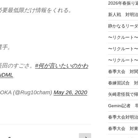
2026年春振り
必要最低限だけ情報をくれる。
新人戦 対明
静かなるリー
〜リクルート〜
選手。
〜リクルート〜
〜リクルート〜
長田のすごさ。
#何が言いたいのかわ
春季大会 対
25uDML
春練習試合 
OKA (@Rug10cham)
May 26, 2020
矢崎君怪我で
Gemini記者
春季大会対明
春季大会 対