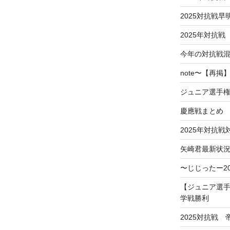
2025対抗戦
2025年対抗戦
今年の対抗戦
note〜【再
ジュニア選手
慶應戦まとめ
2025年対抗
矢崎君最新状
〜じじったー2
【ジュニア選手
学戦勝利
2025対抗戦