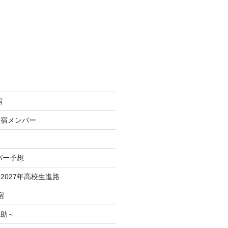
宿
合宿メンバー
バー予想
2027年高校生進路
宿
之助～