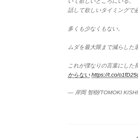
いて欲しいところにいる。
話して欲しいタイミングで
多くも少なくもない。
ムダを最大限まで減らした
これが僕なりの言葉にした
からない
https://t.co/o1fD
— 岸岡 智樹/TOMOKI KISHI