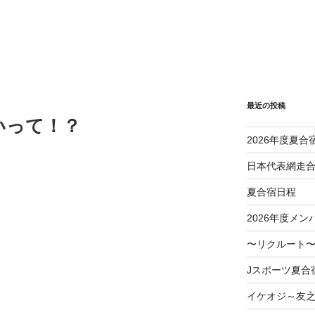
最近の投稿
いって！？
2026年度夏合
日本代表網走
夏合宿日程
2026年度メン
〜リクルート〜
Jスポーツ夏合
イケオジ～友