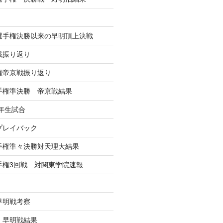
学選手権決勝以来の早明頂上決戦
戦振り返り
手権帝京戦振り返り
選手権準決勝 帝京戦結果
年生試合
戦プレイバック
選手権準々決勝対天理大結果
選手権3回戦 対関東学院速報
早明戦考察
戦 早明戦結果