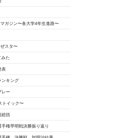
会
マガジン〜各大学4年生進路〜
なぜスタ〜
てみた
発表
ランキング
プレー
るストイック〜
組総括
学選手権早明戦決勝振り返り
学選手権 決勝戦 対明治結果