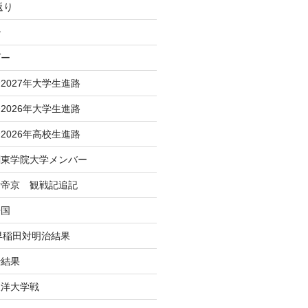
返り
治
ダー
2027年大学生進路
2026年大学生進路
2026年高校生進路
関東学院大学メンバー
対帝京 観戦記追記
帰国
 早稲田対明治結果
治結果
東洋大学戦