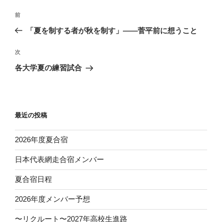
投
前
前
稿
の
「夏を制する者が秋を制す」——菅平前に想うこと
ナ
投
ビ
稿
次
次
ゲ
の
各大学夏の練習試合
投
ー
稿
シ
ョ
最近の投稿
ン
2026年度夏合宿
日本代表網走合宿メンバー
夏合宿日程
2026年度メンバー予想
〜リクルート〜2027年高校生進路