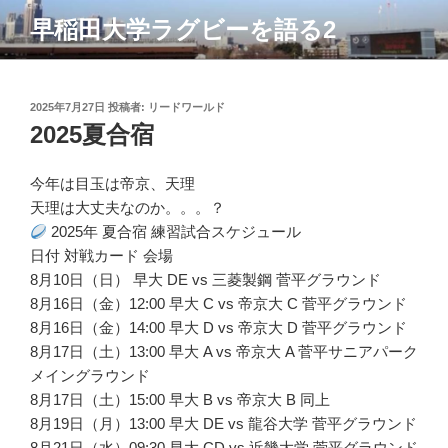
コ
早稲田大学ラグビーを語る2
ン
テ
ン
ツ
投
2025年7月27日
投稿者:
リードワールド
稿
2025夏合宿
へ
日:
ス
キ
今年は目玉は帝京、天理
ッ
天理は大丈夫なのか。。。？
プ
2025年 夏合宿 練習試合スケジュール
日付 対戦カード 会場
8月10日（日） 早大 DE vs 三菱製鋼 菅平グラウンド
8月16日（金）12:00 早大 C vs 帝京大 C 菅平グラウンド
8月16日（金）14:00 早大 D vs 帝京大 D 菅平グラウンド
8月17日（土）13:00 早大 A vs 帝京大 A 菅平サニアパーク
メイングラウンド
8月17日（土）15:00 早大 B vs 帝京大 B 同上
8月19日（月）13:00 早大 DE vs 龍谷大学 菅平グラウンド
8月21日（水）09:30 早大 CD vs 近畿大学 菅平グラウンド