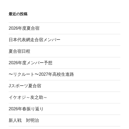
シ
ョ
最近の投稿
ン
2026年度夏合宿
日本代表網走合宿メンバー
夏合宿日程
2026年度メンバー予想
〜リクルート〜2027年高校生進路
Jスポーツ夏合宿
イケオジ～友之助～
2026年春振り返り
新人戦 対明治