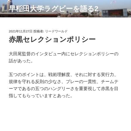
コ
早稲田大学ラグビーを語る2
ン
テ
ン
ツ
投
2021年11月27日
投稿者:
リードワールド
稿
赤黒セレクションポリシー
へ
日:
ス
キ
大田尾監督のインタビュー内にセレクションポリシーの
ッ
話があった。
プ
五つのポイントは、戦術理解度、それに対する実行力、
規律を守れる反則の少なさ、プレーの一貫性、チームテ
ーマであるの五つのハングリーさを重要視して赤黒を目
指してもらっていますとあった。