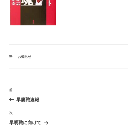
カ
お知らせ
テ
ゴ
リ
ー
投
前
前
稿
の
早慶戦速報
ナ
投
ビ
稿
次
次
ゲ
の
早明戦に向けて
投
ー
稿