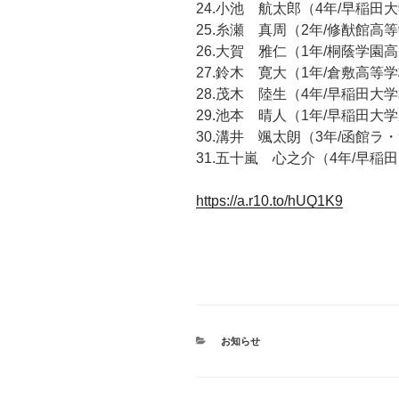
24.小池 航太郎（4年/早稲
25.糸瀬 真周（2年/修猷館高
26.大賀 雅仁（1年/桐蔭学園
27.鈴木 寛大（1年/倉敷高等
28.茂木 陸生（4年/早稲田大
29.池本 晴人（1年/早稲田
30.溝井 颯太朗（3年/函館ラ
31.五十嵐 心之介（4年/早
https://a.r10.to/hUQ1K9
カ
お知らせ
テ
ゴ
リ
ー