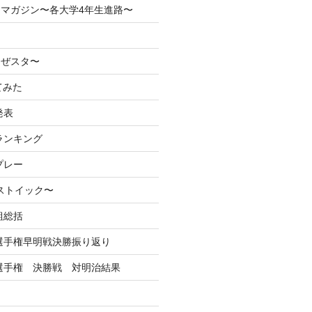
マガジン〜各大学4年生進路〜
なぜスタ〜
てみた
発表
ランキング
プレー
るストイック〜
組総括
学選手権早明戦決勝振り返り
学選手権 決勝戦 対明治結果