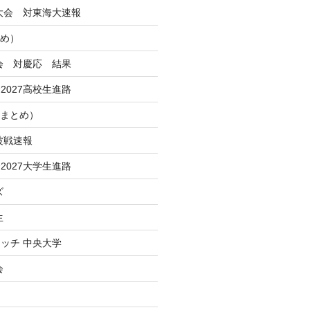
季大会 対東海大速報
とめ）
大会 対慶応 結果
2027高校生進路
Iまとめ）
波戦速報
2027大学生進路
ズ
生
ッチ 中央大学
会