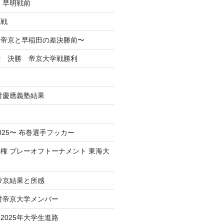
 早明戦前
混戦
掲】帝京と早稲田の差決勝前〜
権 決勝 帝京大学戦勝利
戦対慶應義塾結果
況
025〜 布巻選手フッカー
権 プレーオフトーナメント 東海大
 帝京結果と所感
 対帝京大学メンバー
2025年大学生進路