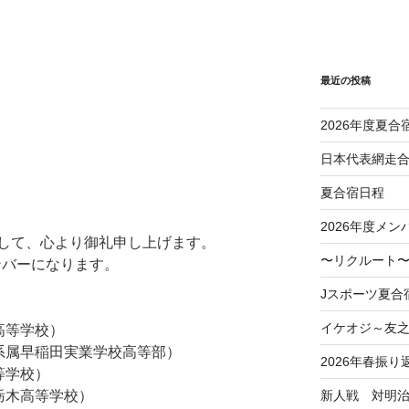
最近の投稿
2026年度夏合
日本代表網走
夏合宿日程
2026年度メン
して、心より御礼申し上げます。
〜リクルート〜
ンバーになります。
Jスポーツ夏合
イケオジ～友
高等学校）
学系属早稲田実業学校高等部）
2026年春振り
等学校）
新人戦 対明
學栃木高等学校）