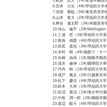
5.萩原 武大（2年/茗溪学園高
6.宮本 大生（4年/早稲田大
7.深堀 雅聡（3年/東筑高等学
8.山本 竜大（2年/早稲田大
9.桝谷 連太郎（3年/本郷高等
10.仲山 倫平（2年/Wellington 
11.三浦 哲（3年/早稲田大
12.鳥海 雄図（4年/早稲田
13.田尻 遥也（3年/早稲田大
14.木村 晴（4年/函館ラ・サ
15.矢崎 由高（1年/桐蔭学園
16.清水 健伸（1年/國學院大
17.竹内 晴（1年/早稲田大
18.成戸 風太（2年/川越東高
19.松下 慶伍（4年/早稲田
20.鈴木 大和（1年/早稲田
21.松沼 寛治（1年/海大学
22.中島 潤一郎（2年/桐蔭学
23.渡辺 駿斗（4年/早稲田