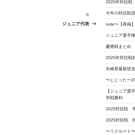
2025年対抗戦
今年の対抗戦
次
次
の
ジュニア代表
note〜【再
投
ジュニア選手
稿
慶應戦まとめ
2025年対抗
矢崎君最新状
〜じじったー2
【ジュニア選手
学戦勝利
2025対抗戦
2025対抗戦
〜リクルート〜