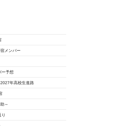
宿
合宿メンバー
バー予想
2027年高校生進路
宿
之助～
返り
治