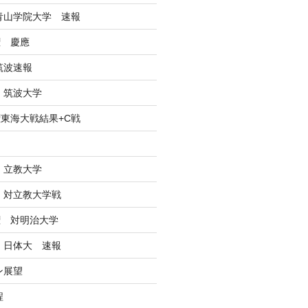
戦青山学院大学 速報
権 慶應
筑波速報
 筑波大学
東海大戦結果+C戦
ン
 立教大学
戦 対立教大学戦
権 対明治大学
戦 日体大 速報
ン展望
程