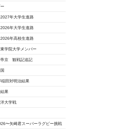
ダー
2027年大学生進路
2026年大学生進路
2026年高校生進路
関東学院大学メンバー
対帝京 観戦記追記
帰国
 早稲田対明治結果
治結果
東洋大学戦
！
026〜矢崎君スーパーラグビー挑戦