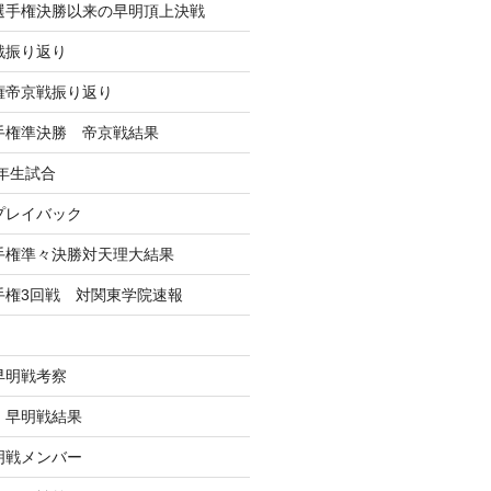
学選手権決勝以来の早明頂上決戦
戦振り返り
手権帝京戦振り返り
選手権準決勝 帝京戦結果
年生試合
戦プレイバック
選手権準々決勝対天理大結果
選手権3回戦 対関東学院速報
早明戦考察
戦 早明戦結果
早明戦メンバー