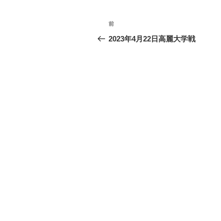
投
前
前
稿
の
2023年4月22日高麗大学戦
投
ナ
稿
ビ
ゲ
ー
シ
ョ
ン