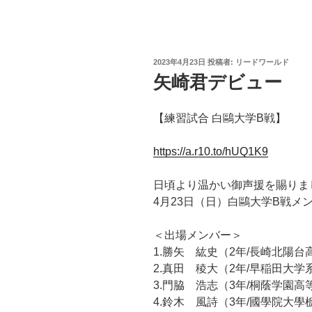
投
2023年4月23日
投稿者:
リードワールド
稿
矢崎君デビュー
日:
【練習試合 白鷗大学B戦】
https://a.r10.to/hUQ1K9
日頃より温かい御声援を賜りま
4月23日（日）白鷗大学B戦メ
＜出場メンバー＞
1.勝矢 紘史（2年/長崎北陽台
2.真田 稜大（2年/早稲田大
3.門脇 浩志（3年/桐蔭学園高
4.鈴木 風詩（3年/國學院大