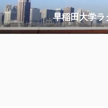
コ
ン
テ
早稲田大学ラ
ン
ツ
へ
ス
キ
ッ
プ