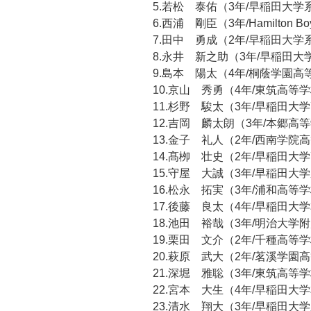
5.若松 泰佑（3年/早稲田大
6.西浦 剛臣（3年/Hamilton Boys
7.田中 勇成（2年/早稲田大
8.永井 新之助（3年/早稲田
9.島本 陽太（4年/桐蔭学園高
10.京山 秀勇（4年/東筑高等
11.杉野 駿太（3年/早稲田大
12.吉岡 麟太朗（3年/本郷高
13.金子 礼人（2年/西南学院
14.髙栁 壮史（2年/早稲田大
15.守屋 大誠（3年/早稲田
16.松永 拓実（3年/浦和高等
17.後藤 良太（4年/早稲田大
18.池田 裕哉（3年/明治大学
19.栗田 文介（2年/千種高等
20.萩原 武大（2年/茗溪学園
21.深堀 雅聡（3年/東筑高等
22.宮本 大生（4年/早稲田大
23.清水 翔大（3年/早稲田