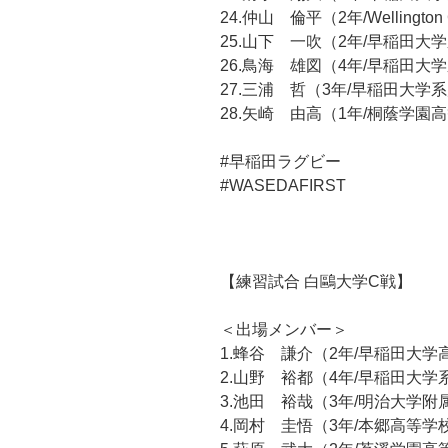
24.仲山 倫平（2年/Wellington 
25.山下 一吹（2年/早稲田
26.鳥海 雄図（4年/早稲田
27.三浦 哲（3年/早稲田大
28.矢崎 由高（1年/桐蔭学園
#早稲田ラグビー
#WASEDAFIRST
【練習試合 白鷗大学C戦】
＜出場メンバー＞
1.蜂谷 謙介（2年/早稲田大学
2.山野 裕都（4年/早稲田大
3.池田 裕哉（3年/明治大学
4.岡村 圭悟（3年/本郷高等学