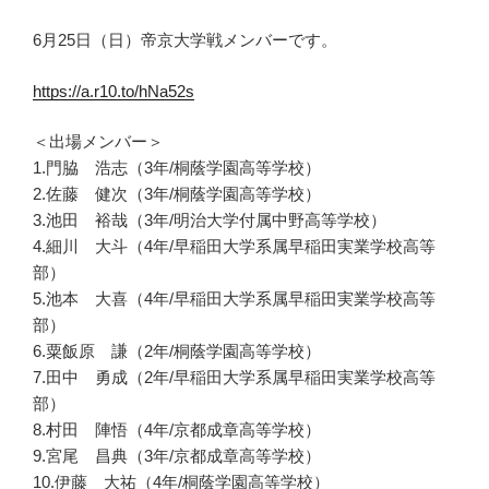
6月25日（日）帝京大学戦メンバーです。
https://a.r10.to/hNa52s
＜出場メンバー＞
1.門脇 浩志（3年/桐蔭学園高等学校）
2.佐藤 健次（3年/桐蔭学園高等学校）
3.池田 裕哉（3年/明治大学付属中野高等学校）
4.細川 大斗（4年/早稲田大学系属早稲田実業学校高等
部）
5.池本 大喜（4年/早稲田大学系属早稲田実業学校高等
部）
6.粟飯原 謙（2年/桐蔭学園高等学校）
7.田中 勇成（2年/早稲田大学系属早稲田実業学校高等
部）
8.村田 陣悟（4年/京都成章高等学校）
9.宮尾 昌典（3年/京都成章高等学校）
10.伊藤 大祐（4年/桐蔭学園高等学校）