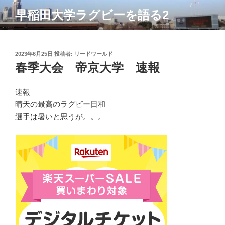
コ
早稲田大学ラグビーを語る2
ン
テ
ン
ツ
投
2023年6月25日
投稿者:
リードワールド
稿
春季大会 帝京大学 速報
へ
日:
ス
キ
速報
ッ
晴天の最高のラグビー日和
プ
選手は暑いと思うが。。。