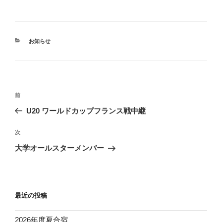
カ
お知らせ
テ
ゴ
リ
ー
投
前
前
稿
の
U20 ワールドカップフランス戦中継
ナ
投
ビ
稿
次
次
ゲ
の
大学オールスターメンバー
投
ー
稿
シ
ョ
最近の投稿
ン
2026年度夏合宿