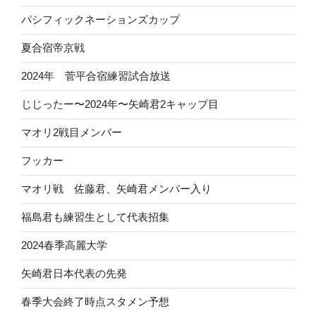
パシフィックネーションズカップ
夏合宿帝京戦
2024年 菅平合宿練習試合放送
じじったー〜2024年〜矢崎君2キャップ目
マオリ2戦目メンバー
フッカー
マオリ戦 佐藤君、矢崎君メンバー入り
福島君も練習生として代表招集
2024春季高麗大学
矢崎君日本代表の先発
春季大会終了時点スタメン予想