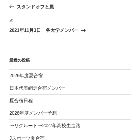
稿
の
スタンドオフと風
ナ
投
ビ
稿
次
次
ゲ
の
2021年11月3日 各大学メンバー
投
ー
稿
シ
ョ
最近の投稿
ン
2026年度夏合宿
日本代表網走合宿メンバー
夏合宿日程
2026年度メンバー予想
〜リクルート〜2027年高校生進路
Jスポーツ夏合宿