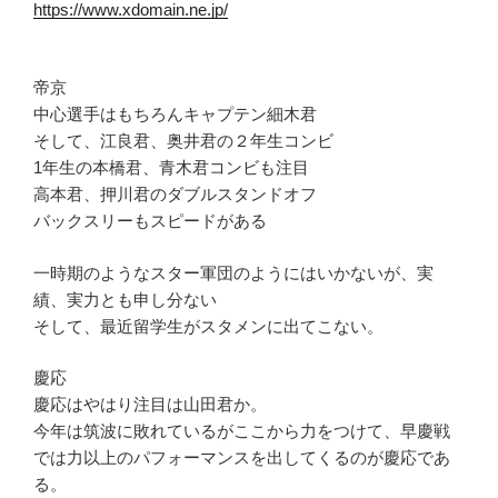
https://www.xdomain.ne.jp/
帝京
中心選手はもちろんキャプテン細木君
そして、江良君、奥井君の２年生コンビ
1年生の本橋君、青木君コンビも注目
高本君、押川君のダブルスタンドオフ
バックスリーもスピードがある
一時期のようなスター軍団のようにはいかないが、実
績、実力とも申し分ない
そして、最近留学生がスタメンに出てこない。
慶応
慶応はやはり注目は山田君か。
今年は筑波に敗れているがここから力をつけて、早慶戦
では力以上のパフォーマンスを出してくるのが慶応であ
る。