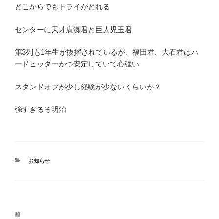
どこからでもトライがとれる
センターに天才廣瀬君と巨人児玉君
第3列も1年生が抜擢されているが、福田君、大石君はハ
ードヒッターかつ安定していて心強い
スタンドオフが少し経験が少ないくらいか？
強すぎるぞ明治
カ
お知らせ
テ
ゴ
リ
ー
投
前
前