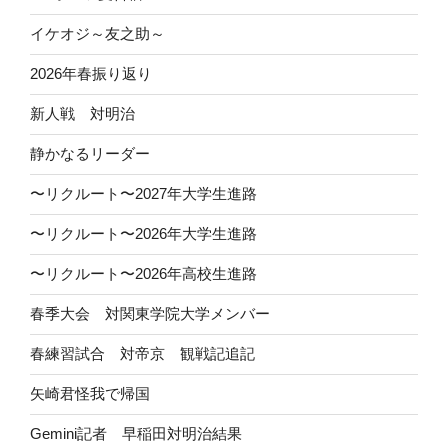
イケオジ～友之助～
2026年春振り返り
新人戦 対明治
静かなるリーダー
〜リクルート〜2027年大学生進路
〜リクルート〜2026年大学生進路
〜リクルート〜2026年高校生進路
春季大会 対関東学院大学メンバー
春練習試合 対帝京 観戦記追記
矢崎君怪我で帰国
Gemini記者 早稲田対明治結果