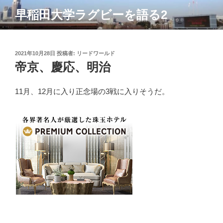
コ
早稲田大学ラグビーを語る2
ン
テ
ン
ツ
投
2021年10月28日
投稿者:
リードワールド
稿
帝京、慶応、明治
へ
日:
ス
キ
11月、12月に入り正念場の3戦に入りそうだ。
ッ
プ