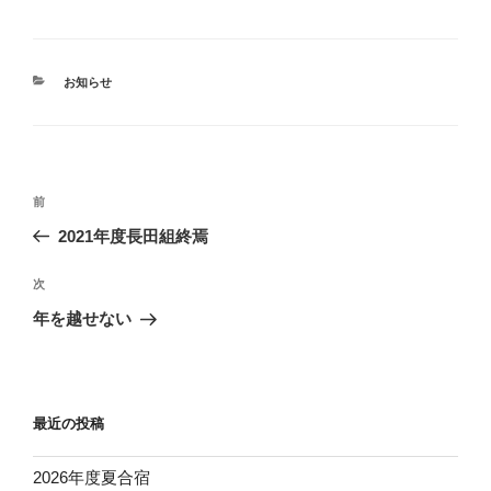
カ
お知らせ
テ
ゴ
リ
ー
投
前
前
稿
の
2021年度長田組終焉
ナ
投
ビ
稿
次
次
ゲ
の
年を越せない
投
ー
稿
シ
ョ
最近の投稿
ン
2026年度夏合宿