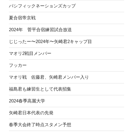
パシフィックネーションズカップ
夏合宿帝京戦
2024年 菅平合宿練習試合放送
じじったー〜2024年〜矢崎君2キャップ目
マオリ2戦目メンバー
フッカー
マオリ戦 佐藤君、矢崎君メンバー入り
福島君も練習生として代表招集
2024春季高麗大学
矢崎君日本代表の先発
春季大会終了時点スタメン予想