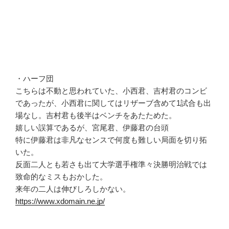
・ハーフ団
こちらは不動と思われていた、小西君、吉村君のコンビ
であったが、小西君に関してはリザーブ含めて1試合も出
場なし。吉村君も後半はベンチをあたためた。
嬉しい誤算であるが、宮尾君、伊藤君の台頭
特に伊藤君は非凡なセンスで何度も難しい局面を切り拓
いた。
反面二人とも若さも出て大学選手権準々決勝明治戦では
致命的なミスもおかした。
来年の二人は伸びしろしかない。
https://www.xdomain.ne.jp/