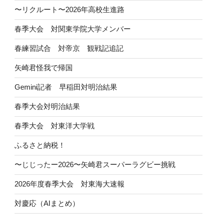
〜リクルート〜2026年高校生進路
春季大会 対関東学院大学メンバー
春練習試合 対帝京 観戦記追記
矢崎君怪我で帰国
Gemini記者 早稲田対明治結果
春季大会対明治結果
春季大会 対東洋大学戦
ふるさと納税！
〜じじったー2026〜矢崎君スーパーラグビー挑戦
2026年度春季大会 対東海大速報
対慶応（AIまとめ）