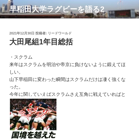
コ
早稲田大学ラグビーを語る2
ン
テ
ン
ツ
投
2021年12月30日
投稿者:
リードワールド
稿
大田尾組1年目総括
へ
日:
ス
キ
・スクラム
ッ
来年はスクラムを明治や帝京に負けないように鍛えてほ
プ
しい。
山下早稲田に変わった瞬間はスクラムだけは凄く強くな
った。
今年に関していえばスクラムさえ互角に戦えていればと