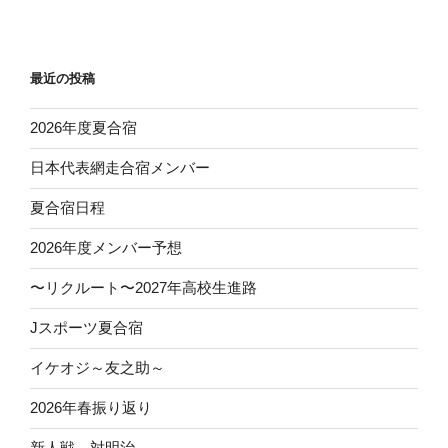
投
ー
稿
シ
ョ
最近の投稿
ン
2026年度夏合宿
日本代表網走合宿メンバー
夏合宿日程
2026年度メンバー予想
〜リクルート〜2027年高校生進路
Jスポーツ夏合宿
イケオジ～友之助～
2026年春振り返り
新人戦 対明治