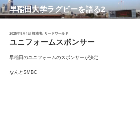
コ
早稲田大学ラグビーを語る2
ン
テ
ン
ツ
投
2025年9月4日
投稿者:
リードワールド
稿
ユニフォームスポンサー
へ
日:
ス
キ
早稲田のユニフォームのスポンサーが決定
ッ
プ
なんとSMBC