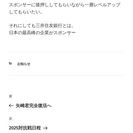
スポンサーに後押ししてもらいながら一層レベルアップ
してもらいたい。
それにしても三井住友銀行とは。
日本の最高峰の企業がスポンサー
カ
お知らせ
テ
ゴ
リ
ー
投
前
前
稿
の
矢崎君完全復活へ
ナ
投
ビ
稿
次
次
ゲ
の
2025対抗戦日程