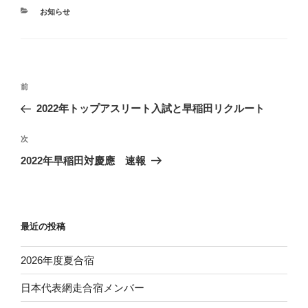
カ
お知らせ
テ
ゴ
リ
ー
投
前
前
稿
の
2022年トップアスリート入試と早稲田リクルート
ナ
投
ビ
稿
次
次
ゲ
の
2022年早稲田対慶應 速報
投
ー
稿
シ
ョ
最近の投稿
ン
2026年度夏合宿
日本代表網走合宿メンバー