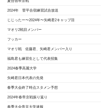
夏合宿帝京戦
2024年 菅平合宿練習試合放送
じじったー〜2024年〜矢崎君2キャップ目
マオリ2戦目メンバー
フッカー
マオリ戦 佐藤君、矢崎君メンバー入り
福島君も練習生として代表招集
2024春季高麗大学
矢崎君日本代表の先発
春季大会終了時点スタメン予想
2024年春帝京戦振り返り
春季大会帝京大学速報