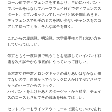
ゴール前でディフェンスをするより、早めにハイパント
でボールをはなしてハーフウェイ付近でディフェンスス
タート、ダブルタックルでしっかりと80分間止めきる。
ディフェンスで相手のミスを誘い少ないチャンスをスコ
アして帰ってくる、そんな試合を貫く。
これからの慶應戦、明治戦、大学選手権と同じ戦い方を
していってほしい。
帝京ともう一度決勝で戦うことを意識してハイパント戦
術を次の試合から徹底的にやっていってほしい。
高本君や谷中君とロングキックの蹴りあいはなかなか勝
てないので、自陣からでもラックに人かけて安定させて
からのハーフからのキック。
ハイパントを上げたあとのターゲットから精度、チェイ
スのコースも含めてその戦術を極めてほしい。
セットプレーもラインアウトモールで競らないのであれ