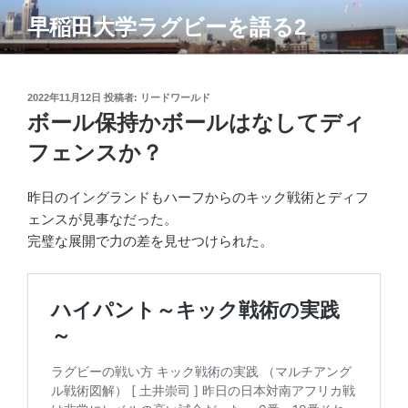
コ
早稲田大学ラグビーを語る2
ン
テ
ン
ツ
投
2022年11月12日
投稿者:
リードワールド
稿
ボール保持かボールはなしてディ
へ
日:
ス
フェンスか？
キ
ッ
昨日のイングランドもハーフからのキック戦術とディフ
プ
ェンスが見事なだった。
完璧な展開で力の差を見せつけられた。