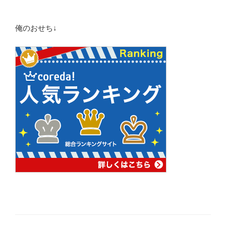
俺のおせち↓