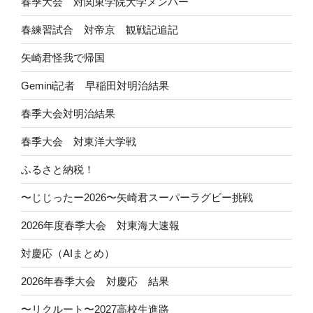
春季大会 対関東学院大学メンバー
春練習試合 対帝京 観戦記追記
矢崎君怪我で帰国
Gemini記者 早稲田対明治結果
春季大会対明治結果
春季大会 対東洋大学戦
ふるさと納税！
〜じじったー2026〜矢崎君スーパーラグビー挑戦
2026年度春季大会 対東海大速報
対慶応（AIまとめ）
2026年春季大会 対慶応 結果
〜リクルート〜2027高校生進路