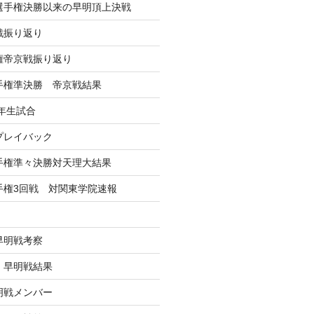
学選手権決勝以来の早明頂上決戦
戦振り返り
手権帝京戦振り返り
選手権準決勝 帝京戦結果
年生試合
戦プレイバック
選手権準々決勝対天理大結果
選手権3回戦 対関東学院速報
早明戦考察
戦 早明戦結果
早明戦メンバー