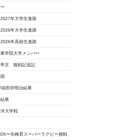
ダー
2027年大学生進路
2026年大学生進路
2026年高校生進路
関東学院大学メンバー
対帝京 観戦記追記
帰国
 早稲田対明治結果
治結果
東洋大学戦
！
026〜矢崎君スーパーラグビー挑戦