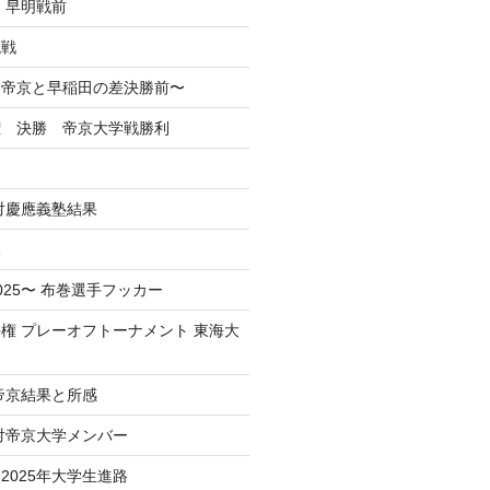
 早明戦前
混戦
掲】帝京と早稲田の差決勝前〜
権 決勝 帝京大学戦勝利
戦対慶應義塾結果
況
025〜 布巻選手フッカー
権 プレーオフトーナメント 東海大
 帝京結果と所感
 対帝京大学メンバー
2025年大学生進路