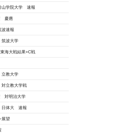
戦青山学院大学 速報
権 慶應
筑波速報
 筑波大学
東海大戦結果+C戦
ン
 立教大学
戦 対立教大学戦
権 対明治大学
戦 日体大 速報
ン展望
程