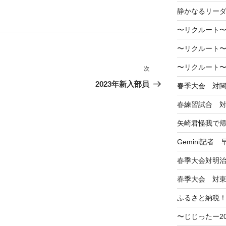
静かなるリー
〜リクルート〜
〜リクルート〜
〜リクルート〜
次
次
の
2023年新入部員
春季大会 対
投
春練習試合 
稿
矢崎君怪我で
Gemini記者
春季大会対明
春季大会 対
ふるさと納税
〜じじったー2