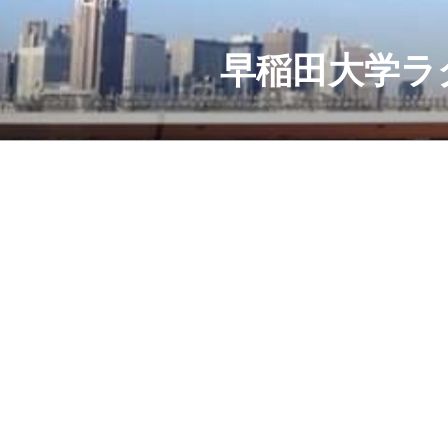
コ
ン
テ
早稲田大学ラ
ン
ツ
へ
ス
キ
ッ
プ