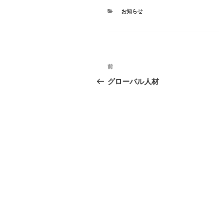
カ
お知らせ
テ
ゴ
リ
ー
投
前
前
稿
の
グローバル人材
投
ナ
稿
ビ
ゲ
ー
シ
ョ
ン