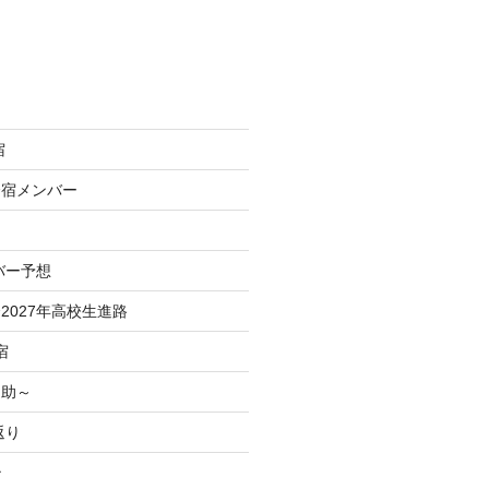
宿
合宿メンバー
バー予想
2027年高校生進路
宿
之助～
返り
治