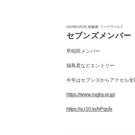
投
2023年4月2日
投稿者:
リードワールド
稿
セブンズメンバー
日:
早稲田メンバー
福島君などエントリー
今年はセブンズからアクセル全
https://www.rugby.or.jp/
https://a.r10.to/hPqufx