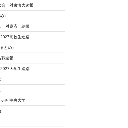
季大会 対東海大速報
とめ）
大会 対慶応 結果
2027高校生進路
Iまとめ）
波戦速報
2027大学生進路
ズ
生
ッチ 中央大学
会