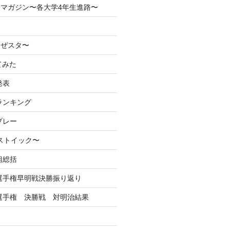
マガジン〜各大学4年生進路〜
なぜスタ〜
てみた
発表
ランキング
プレー
るストイック〜
組総括
学選手権早明戦決勝振り返り
学選手権 決勝戦 対明治結果