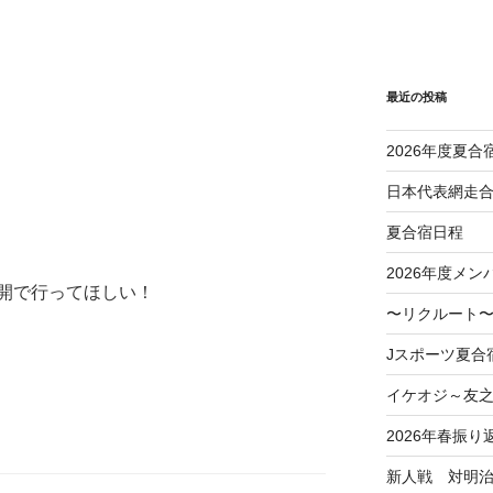
最近の投稿
2026年度夏合
日本代表網走
夏合宿日程
2026年度メン
開で行ってほしい！
〜リクルート〜
Jスポーツ夏合
イケオジ～友
2026年春振り
新人戦 対明