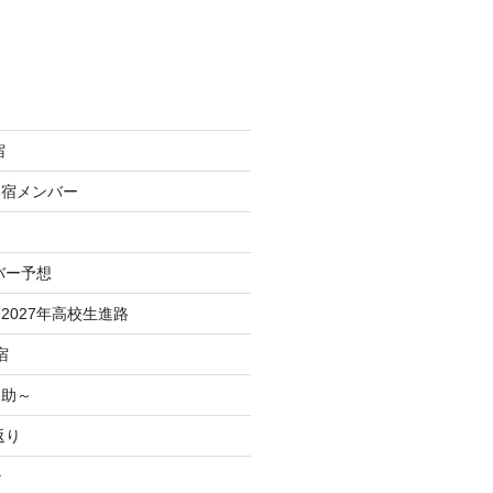
宿
合宿メンバー
バー予想
2027年高校生進路
宿
之助～
返り
治