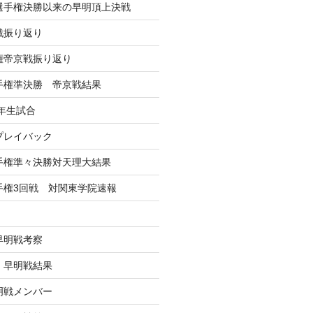
学選手権決勝以来の早明頂上決戦
戦振り返り
手権帝京戦振り返り
選手権準決勝 帝京戦結果
年生試合
戦プレイバック
選手権準々決勝対天理大結果
選手権3回戦 対関東学院速報
早明戦考察
戦 早明戦結果
早明戦メンバー