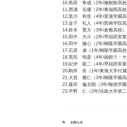
10.島田 隼成（2年/修猷館高校・Mt A
11.西浦 岳優（2年/東福岡高
12.黒川 和音（4年/茗溪学園
13.金子 礼人（4年/西南学院
14.鈴木 寛大（3年/倉敷高校）
15.田中 大斗（2年/早稲田実
16.田中 健心（2年/桐蔭学園
17.石原 遼（1年/桐蔭学園高
18.荒田 明彦（4年/函館ラ・
19.紀伊 龍二（4年/早稲田実
20.駒井 良（1年/東海大学付
21.大賀 雅仁（3年/桐蔭学園
22.森田 倫太朗（3年/報徳学
23.平野 仁（2年/法政大学第
カ
お知らせ
テ