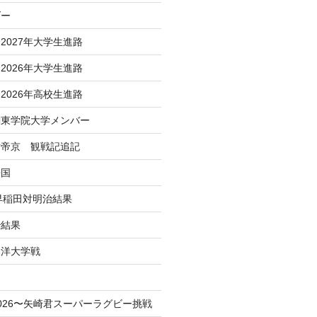
ダー
2027年大学生進路
2026年大学生進路
2026年高校生進路
関東学院大学メンバー
対帝京 観戦記追記
帰国
 早稲田対明治結果
治結果
東洋大学戦
！
026〜矢崎君スーパーラグビー挑戦