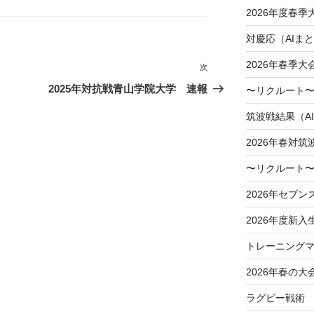
2026年度春
対慶応（AIま
2026年春季
次
次
の
2025年対抗戦青山学院大学 速報
〜リクルート〜
投
筑波戦結果（A
稿
2026年春対筑
〜リクルート〜
2026年セブン
2026年度新入
トレーニングマ
2026年春の大
ラグビー戦術