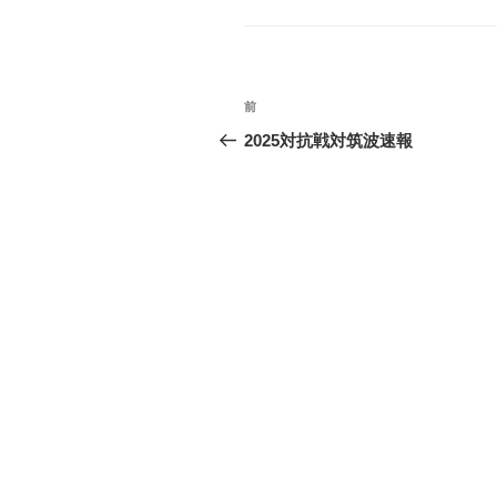
ゴ
リ
ー
投
前
前
稿
の
2025対抗戦対筑波速報
投
ナ
稿
ビ
ゲ
ー
シ
ョ
ン