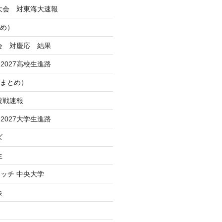
季大会 対東海大速報
とめ）
大会 対慶応 結果
2027高校生進路
Iまとめ）
波戦速報
2027大学生進路
ズ
生
ッチ 中央大学
会