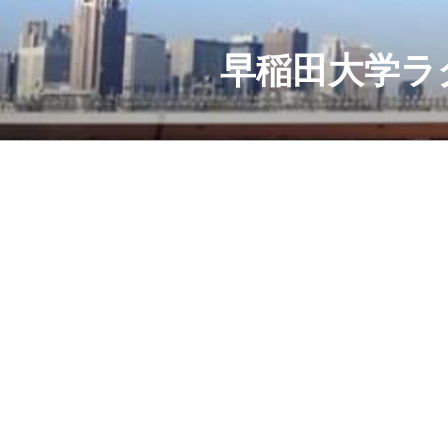
コ
ン
テ
早稲田大学ラ
ン
ツ
へ
ス
キ
ッ
プ