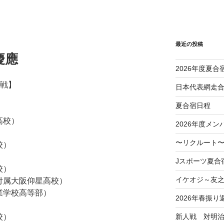
最近の投稿
慶應
2026年度夏合
学戦】
日本代表網走
夏合宿日程
高校）
2026年度メン
）
〜リクルート〜
校）
Jスポーツ夏合
校）
イケオジ～友
学付属大阪仰星高校）
実業学校高等部）
2026年春振り
新人戦 対明
校）