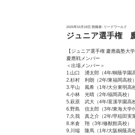
投
2025年10月18日
投稿者:
リードワールド
稿
ジュニア選手権 
日:
【ジュニア選手権 慶應義塾大
慶應戦メンバー
＜出場メンバー＞
1.山口 湧太郎（4年/桐蔭学園
2.杉村 利朗（2年/東福岡高校
3.平山 風希（1年/大分東明高
4.小林 光晴（2年/福岡高校）
5.萩原 武大（4年/茗溪学園高
6.野島 信太郎（3年/東海大
7.久我 真之介（2年/早稲田
8.米倉 翔（3年/修猷館高校）
9.川端 隆馬（1年/大阪桐蔭高