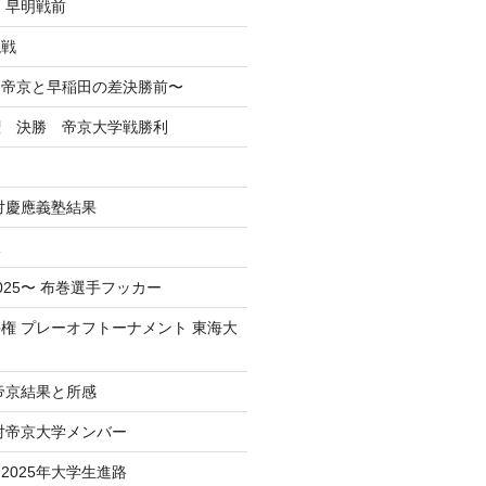
 早明戦前
混戦
掲】帝京と早稲田の差決勝前〜
権 決勝 帝京大学戦勝利
戦対慶應義塾結果
況
025〜 布巻選手フッカー
権 プレーオフトーナメント 東海大
 帝京結果と所感
 対帝京大学メンバー
2025年大学生進路