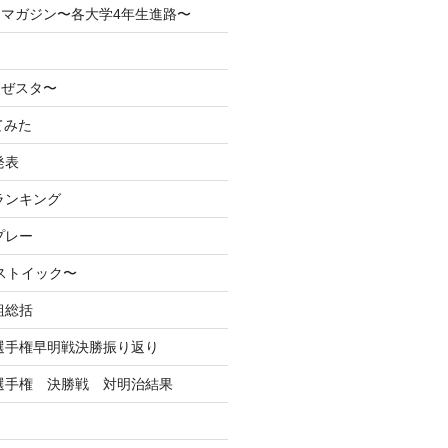
マガジン〜各大学4年生進路〜
なぜスタ〜
てみた
発表
ランキング
プレー
るストイック〜
組総括
学選手権早明戦決勝振り返り
学選手権 決勝戦 対明治結果