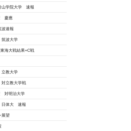
戦青山学院大学 速報
権 慶應
筑波速報
 筑波大学
東海大戦結果+C戦
ン
 立教大学
戦 対立教大学戦
権 対明治大学
戦 日体大 速報
ン展望
程