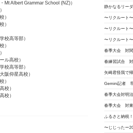
lbert Grammar School (NZ)）
静かなるリー
校）
高校）
〜リクルート〜
高校）
〜リクルート〜
業学校高等部）
〜リクルート〜
高校）
春季大会 対
校）
サール高校）
春練習試合 
業学校高等部）
矢崎君怪我で
属大阪仰星高校）
高校）
Gemini記者
園高校）
春季大会対明
二高校）
春季大会 対
ふるさと納税
〜じじったー2