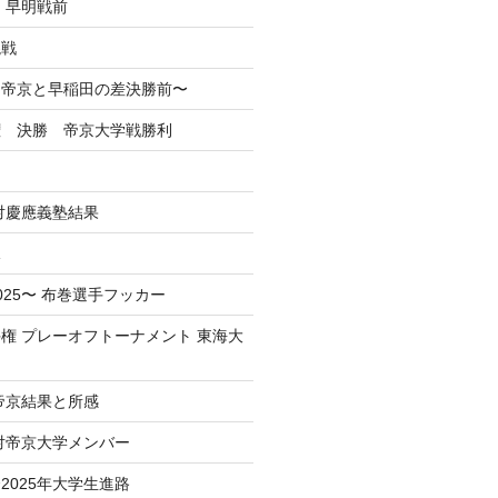
 早明戦前
混戦
掲】帝京と早稲田の差決勝前〜
権 決勝 帝京大学戦勝利
戦対慶應義塾結果
況
025〜 布巻選手フッカー
権 プレーオフトーナメント 東海大
 帝京結果と所感
 対帝京大学メンバー
2025年大学生進路