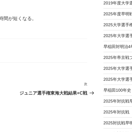
2019年度大
2025年度早明
時間が短くなる。
2025大学選
2025年大学
早稲田対明治4
2025年帝京
2025年大学
2025年大学
次
次
早稲田100年史
の
ジュニア選手権東海大戦結果+C戦
投
2025年対抗戦
稿
2025年対抗
2025対抗戦