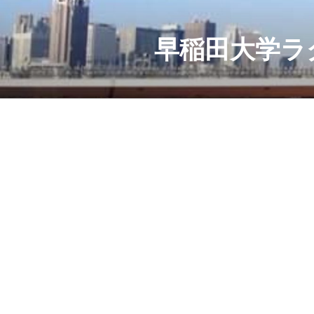
コ
ン
テ
早稲田大学ラ
ン
ツ
へ
ス
キ
ッ
プ