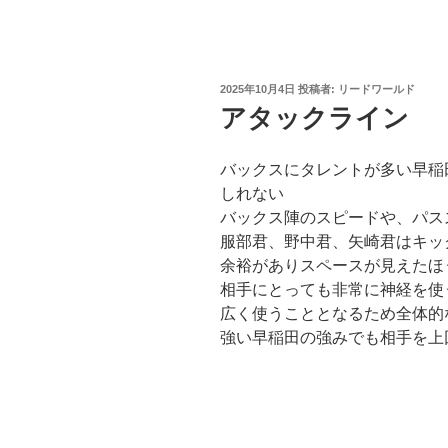
投
2025年10月4日
投稿者:
リードワールド
稿
アタックライン
日:
バックスにタレントが多い早稲
しれない
バックス陣のスピードや、パス
服部君、野中君、矢崎君はキッ
余裕がありスペースが見えたほ
相手にとっても非常に神経を使
広く使うこととなるため全体的
強い早稲田の強みでも相手を上