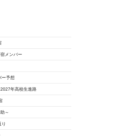
宿
合宿メンバー
バー予想
2027年高校生進路
宿
之助～
返り
治