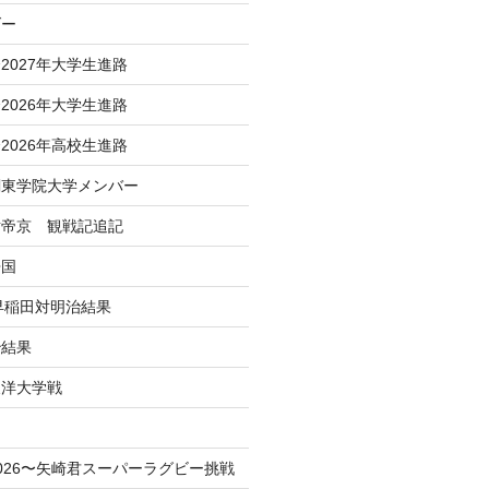
ダー
2027年大学生進路
2026年大学生進路
2026年高校生進路
関東学院大学メンバー
対帝京 観戦記追記
帰国
 早稲田対明治結果
治結果
東洋大学戦
！
026〜矢崎君スーパーラグビー挑戦