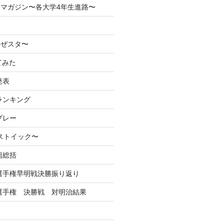
マガジン〜各大学4年生進路〜
なぜスタ〜
てみた
発表
ランキング
プレー
るストイック〜
組総括
学選手権早明戦決勝振り返り
学選手権 決勝戦 対明治結果