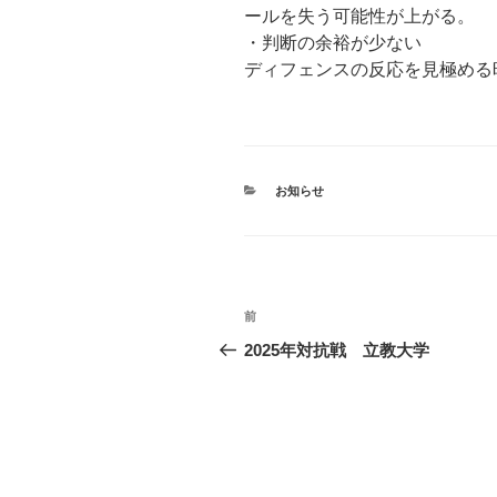
ールを失う可能性が上がる。
・判断の余裕が少ない
ディフェンスの反応を見極める
カ
お知らせ
テ
ゴ
リ
ー
投
前
前
稿
の
2025年対抗戦 立教大学
投
ナ
稿
ビ
ゲ