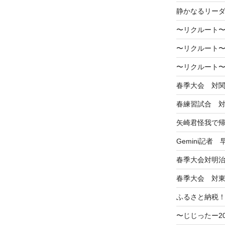
静かなるリー
〜リクルート〜
〜リクルート〜
〜リクルート〜
春季大会 対
春練習試合 
矢崎君怪我で
Gemini記者
春季大会対明
春季大会 対
ふるさと納税
〜じじったー2