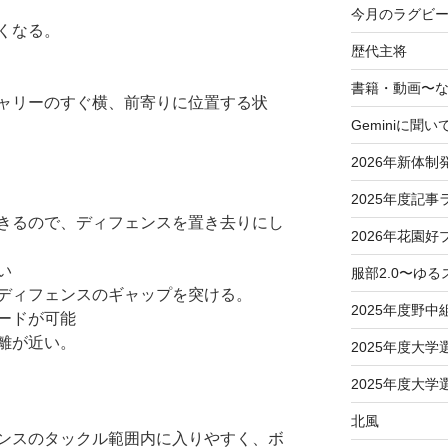
今月のラグビー
くなる。
歴代主将
書籍・動画〜
ャリーのすぐ横、前寄りに位置する状
Geminiに聞い
2026年新体制
2025年度記事
きるので、ディフェンスを置き去りにし
2026年花園好
い
服部2.0〜ゆ
ディフェンスのギャップを突ける。
2025年度野中
ードが可能
離が近い。
2025年度大
2025年度大
北風
ンスのタックル範囲内に入りやすく、ボ