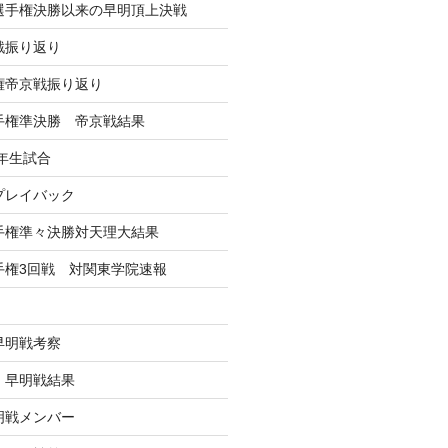
学選手権決勝以来の早明頂上決戦
戦振り返り
手権帝京戦振り返り
選手権準決勝 帝京戦結果
年生試合
戦プレイバック
選手権準々決勝対天理大結果
選手権3回戦 対関東学院速報
早明戦考察
戦 早明戦結果
早明戦メンバー