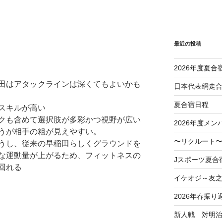
最近の投稿
2026年度夏合
田はアタックラインは深くてもよいかも
日本代表網走
夏合宿日程
スキルが高い
クも含めて選択肢が多彩かつ視野が広い
2026年度メン
うが相手の粗が見えやすい。
〜リクルート〜
うし、従来の早稲田らしくグラウンドを
な運動量が上がるため、フィットネスの
Jスポーツ夏合
回れる
イケオジ～友
2026年春振り
新人戦 対明