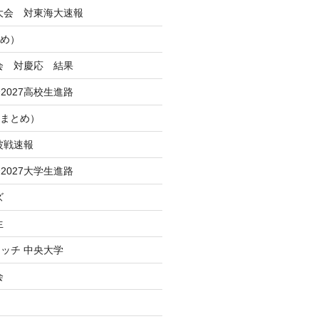
季大会 対東海大速報
とめ）
大会 対慶応 結果
2027高校生進路
Iまとめ）
波戦速報
2027大学生進路
ズ
生
ッチ 中央大学
会