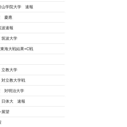
戦青山学院大学 速報
権 慶應
筑波速報
 筑波大学
東海大戦結果+C戦
ン
 立教大学
戦 対立教大学戦
権 対明治大学
戦 日体大 速報
ン展望
程